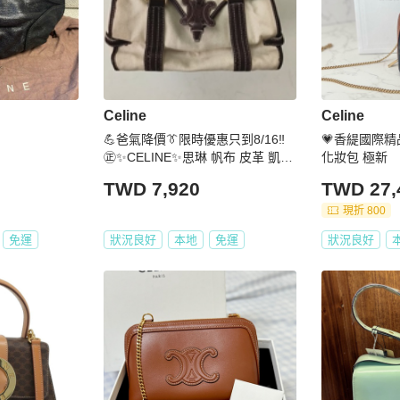
Celine
Celine
💪爸氣降價👔限時優惠只到8/16‼️
💗香緹國際精品💗641 
㊣✨CELINE✨思琳 帆布 皮革 凱旋
化妝包 極新
門 復古 老錢風 法棍包 手提包 肩背
TWD 7,920
TWD 27,
包/二手包/保證正品🌳二手樹屋🌳
現折 800
免運
狀況良好
本地
免運
狀況良好