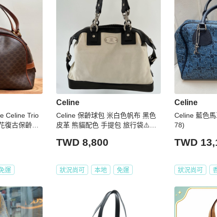
Celine
Celine
eline Trio
Celine 保齡球包 米白色帆布 黑色
Celine 藍
老花復古保齡球
皮革 熊貓配色 手提包 旅行袋⚠️二
78)
製
手⚠️非專櫃購入
TWD 8,800
TWD 13,
免運
狀況尚可
本地
免運
狀況尚可