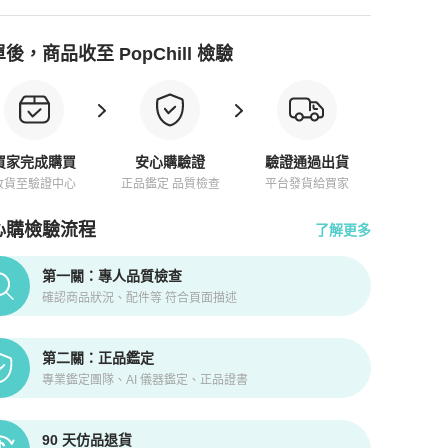
後，商品收至 PopChill 檢驗
買家完成購買
安心購驗證
驗證通過出貨
收貨至驗證中心
正品鑑定 品質檢查
平台發貨給買家
心購檢驗流程
了解更多
pChill拍拍圈正品驗證、安心購檢驗流程介紹
第一關：專人品質檢查
確認商品狀況、配件等 符合頁面描述
第二關：正品鑑定
專業鑑定團隊、AI 儀器鑑定、正品證書
90 天仿品退貨