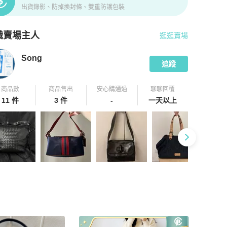
出貨錄影、防掉換封條、雙重防護包裝
識賣場主人
逛逛賣場
pChill 拍拍圈嚴選賣家
Song
介紹
Song
追蹤
商品數
商品售出
安心購通過
聊聊回覆
11 件
3 件
-
一天以上