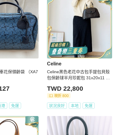
Celine
色馬車花保領齡袋 （XA7
Celine黑色老花中古包手提包貝殼
包保齡球半月珍妮包 31x20x11 98
新配件塵袋
127
TWD 22,800
現折 800
香港
免運
狀況良好
本地
免運