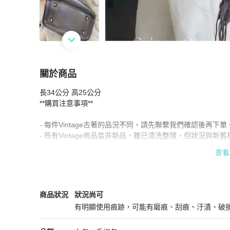
關於商品
關於
長34公分 高25公分

Celine 保齡球型手提包
商品詳情與購買須知
**購買注意事項**

- 每件Vintage古著的品況不同，請先聯繫我們確認後再下單。
- 所有Vintage商品皆非新品，雖已清洗整理，但狀況與
- 若商品為庫存新品（deadstock），可能會有存放痕跡。

查看
- 每件Vintage商品僅有一件，售出後無法追加。

- 商品尺寸為手工測量，誤差約正負兩公分。

- 因不同設備顯色設定，實際商品顏色可能與螢幕顯示有色差
Celine
女包
商品狀態與細節
商品狀況
狀況尚可
如有任何疑問，請隨時聯繫我們！謝謝您的理解與支持！
有明顯使用痕跡，可能有磨痕、刮痕、汙漬、破
狀況尚可