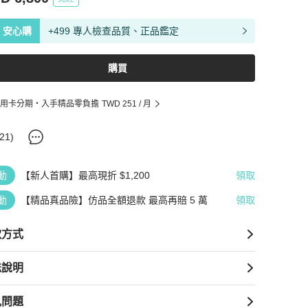
安心購
+499 專人檢查品質、正品鑑定
購買
用卡分期・入手精品零負擔
TWD 251
/ 月
21
)
動
【新人首購】最高現折 $1,200
領取
動
【精品真品險】仿品全額退款 最高再賠 5 萬
領取
款方式
送說明
見問題