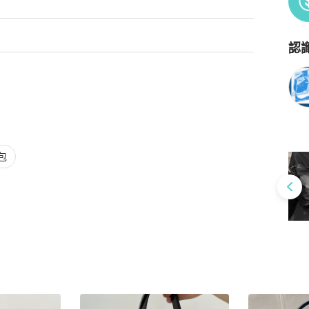
認
Po
包