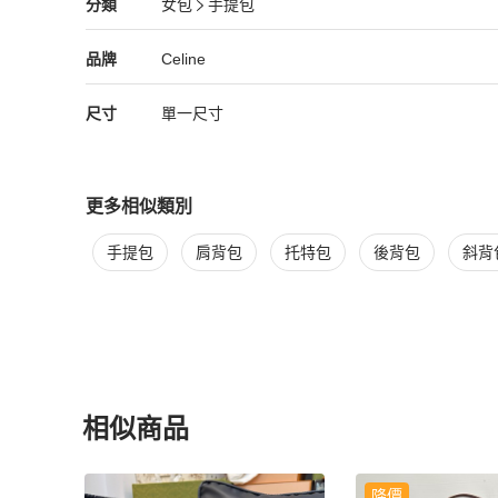
Celine
女包
分類資訊
分類
女包
手提包
女包
/
手提包
推薦
Celine
Celine
精品
推薦清單
女包
品牌介紹
品牌
Celine
尺寸
單一尺寸
更多相似類別
更多
Celine
女包
相似商品推薦
手提包
肩背包
托特包
後背包
斜背
相似商品
更多相似
Celine
女包
推薦精品
降價