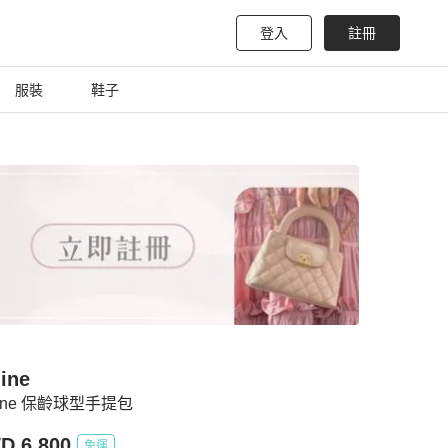
登入
註冊
服裝
鞋子
ine
line 保齡球型手提包
D 6,800
免運