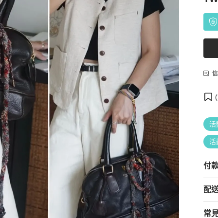
信
(
活
活
付
配
常