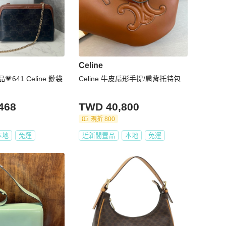
Celine
Celine 鏈袋
Celine 牛皮扇形手提/肩背托特包
468
TWD 40,800
現折 800
本地
免運
近新閒置品
本地
免運