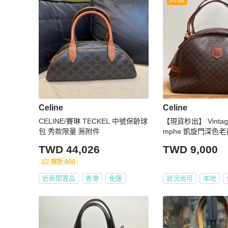
Celine
Celine
CELINE/賽琳 TECKEL 中號保齡球
【現貨秒出】 Vintage C
包 秀款限量 🈚附件
mphe 凱旋門深色
包 / 手提包｜義大利
TWD 44,026
TWD 9,000
現折 800
近新閒置品
香港
免運
狀況尚可
本地