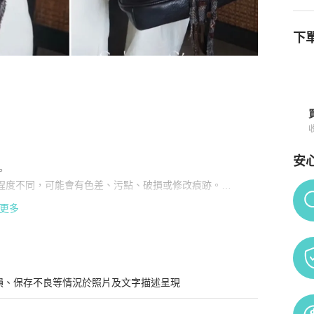
下單
安


新舊程度不同，可能會有色差、污點、破損或修改痕跡。

Po
更多
。

損、保存不良等情況於照片及文字描述呈現