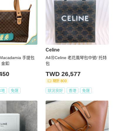
Celine
 Macadamia 手提包
A4🉑Celine 老花風琴包中號/ 托特
 金釦
包
450
TWD 26,577
現折 800
本地
免運
狀況良好
香港
免運