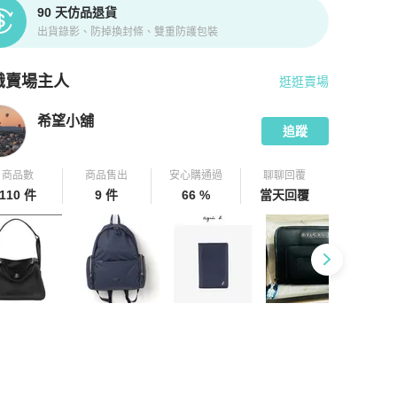
90 天仿品退貨
出貨錄影、防掉換封條、雙重防護包裝
識賣場主人
逛逛賣場
pChill 拍拍圈嚴選賣家
希望小舖
介紹
希望小舖
追蹤
商品數
商品售出
安心購通過
聊聊回覆
110 件
9 件
66 %
當天回覆