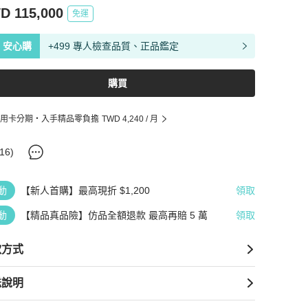
D 115,000
免運
安心購
+499 專人檢查品質、正品鑑定
購買
用卡分期・入手精品零負擔
TWD 4,240
/ 月
16
)
動
【新人首購】最高現折 $1,200
領取
動
【精品真品險】仿品全額退款 最高再賠 5 萬
領取
款方式
送說明