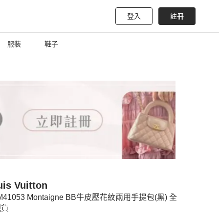
登入
註冊
服裝
鞋子
is Vuitton
 M41053 Montaigne BB牛皮壓花紋兩用手提包(黑) 全
現貨