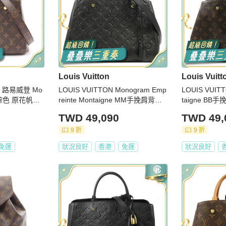
Louis Vuitton
Louis Vuitt
LV 路易威登 Mo
LOUIS VUITTON Monogram Emp
LOUIS VUIT
包 棕色 原花帆布
reinte Montaigne MM手挽肩背兩
taigne B
41055
用袋
TWD 49,090
TWD 49,
9 折
9 折
免運
狀況良好
香港
免運
狀況良好