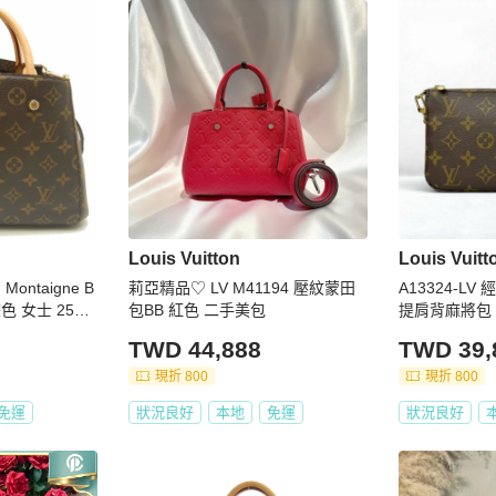
Louis Vuitton
Louis Vuitt
ontaigne B
莉亞精品♡ LV M41194 壓紋蒙田
A13324-LV
棕色 女士 2539
包BB 紅色 二手美包
提肩背麻將包 M
TWD 44,888
TWD 39,
現折 800
現折 800
免運
狀況良好
本地
免運
狀況良好