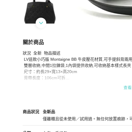
關於商品
關於
狀況  全新  物品描述  

LV M41053 Montaigne BB牛皮壓花紋兩用手
 LV這款小巧版 Montaigne BB 牛皮壓花材質,可手提斜背兩用
 雙層收納,中間1拉鍊袋,1內袋提供收納,可收納基本樣式長夾

 尺寸：約長29×寬13×高20cm

 背帶長度：106cm可拆

 重量：250g

查看
 內部夾層×2

 內袋數×3

 商品配件：防塵袋
Louis Vuitton
女包
商品狀態與細節
商品狀況
全新品
僅離櫃且從未使用／試用過。無任何放置痕跡，
全新品