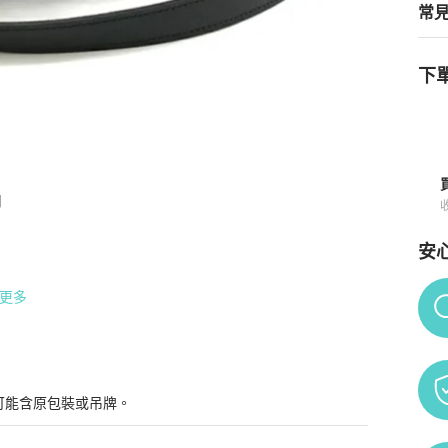
常
下單
提包(黑) 全新現貨
商品詳情與購買須知


安
Po
更多
可能含原包裝或吊牌。