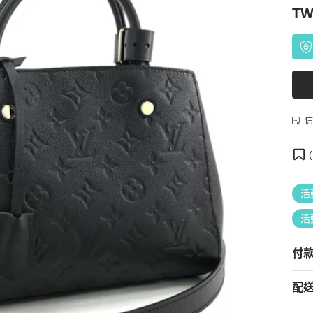
TW
信
(
活
活
付
配