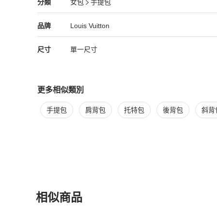
Louis Vuitton
女包
分類資訊
分類
女包
手提包
女包
/
手提包
推薦
Louis Vuitton
Louis Vuitton
精品
推薦清單
女包
品牌介紹
品牌
Louis Vuitton
尺寸
單一尺寸
更多相似類別
更多
Louis Vuitton
女包
相似商品推薦
手提包
肩背包
托特包
後背包
斜背
相似商品
更多相似
Louis Vuitton
女包
推薦精品