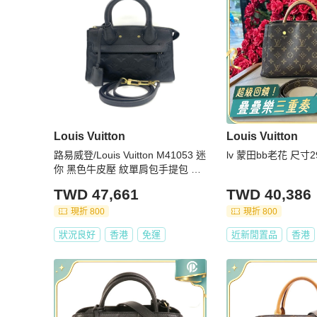
Louis Vuitton
Louis Vuitton
路易威登/Louis Vuitton M41053 迷
lv 蒙田bb老花 尺寸29
你 黑色牛皮壓 紋單肩包手提包 金
色五金 可拆卸肩帶
TWD 47,661
TWD 40,386
現折 800
現折 800
狀況良好
香港
免運
近新閒置品
香港