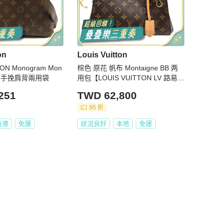
on
Louis Vuitton
TON Monogram Mon
棕色 原花 帆布 Montaigne BB 两
B金扣手挽肩背兩用袋
用包【LOUIS VUITTON LV 路易威
登】 M41055
251
TWD 62,800
95 折
香港
免運
狀況良好
本地
免運