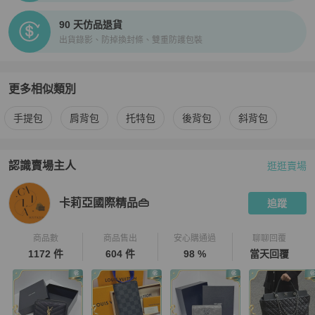
90 天仿品退貨
出貨錄影、防掉換封條、雙重防護包裝
更多相似類別
更多
Saint Laurent
女包
相似商品推薦
手提包
肩背包
托特包
後背包
斜背包
認識賣場主人
逛逛賣場
PopChill 拍拍圈嚴選賣家
卡莉亞國際精品👜
介紹
卡莉亞國際精品👜
追蹤
商品數
商品售出
安心購通過
聊聊回覆
1172 件
604 件
98 %
當天回覆