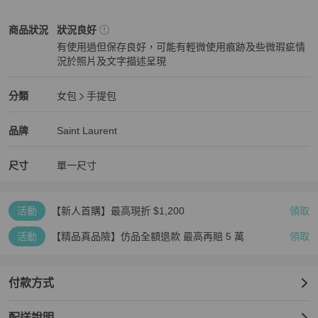
✨此商品為日本購回，入倉皆經過3道程序的鑒定✨

Saint Laurent
女包
商品狀態與細節
商品狀況
狀況良好
有使用過但保存良好，可能有輕微使用痕跡及些微瑕疵情
可使用平台的「安心購」，由平台第三方幫助您驗貨，您購的安心，
況於照片及文字描述呈現
我賣的放心

狀況良好
⚠️售出不做退換謝謝您，還請知悉。

Saint Laurent
女包
分類資訊
分類
女包
手提包
女包
/
手提包
推薦
➡️若對商品有任何問題可先私訊聊聊.

Saint Laurent
Saint Laurent
精品
推薦清單
女包
品牌介紹
品牌
Saint Laurent
#YSL

尺寸
單一尺寸
#ysl

#YSL包

#YSL手提包

活動
【新人首購】最高現折 $1,200
領取
#波士頓包
活動
【精品真品險】仿品全額退款 最高再賠 5 萬
領取
付款方式
配送說明