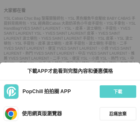
大家都在看
YSL Cabas Chyc Bag 聖羅蘭醫師包
、
YSL 黑色鱷魚牛皮壓紋 BABY CABAS 手
提斜背兩用包
、
YSL 經典款Cabas 大款奶茶色小牛皮手提包
、
YSL手拿包
、
YSL
HandBag
YVES SAINT LAURENT
、
YSL
、
皮革
、
波士頓包
、
手提包
、
YVES
SAINT LAURENT YSL
、
YVES SAINT LAURENT 皮革
、
YVES SAINT
LAURENT 波士頓包
、
YVES SAINT LAURENT 手提包
、
YSL 皮革
、
YSL 波士
頓包
、
YSL 手提包
、
皮革 波士頓包
、
皮革 手提包
、
波士頓包 手提包
、
二手
YVES SAINT LAURENT
、
便宜 YVES SAINT LAURENT
、
小資 YVES SAINT
LAURENT
、
熱門 YVES SAINT LAURENT
、
中古 YVES SAINT LAURENT
、
推
薦 YVES SAINT LAURENT
、
二手 YSL
、
便宜 YSL
、
小資 YSL
、
熱門 YSL
、
中
古 YSL
、
推薦 YSL
、
二手 波士頓包
、
便宜 波士頓包
、
小資 波士頓包
、
熱門 波士
頓包
、
中古 波士頓包
、
推薦 波士頓包
、
二手 手提包
、
便宜 手提包
、
小資 手提
下載APP才能看到完整內容和優惠價格
包
、
熱門 手提包
、
中古 手提包
、
推薦 手提包
PopChill 拍拍圈 APP
下載
上架
使用網頁版瀏覽器
忍痛放棄
議價
購買
收藏
(
46
)
聊聊