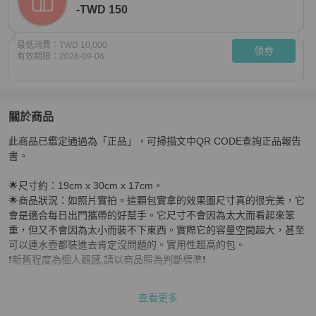
-TWD 150
最低消費：
TWD 10,000
領券
有效期限：
2026-09-06
關於商品
關於
此商品已鑑定通過為「正品」，可掃描文中QR CODE查詢正品報告
YSL 波士頓包 手提包 尺寸完美剛好
商品詳情與購買須知
書。

🌟尺寸約：19cm x 30cm x 17cm。

🌟商品狀況：如照片實拍。這顆包實拿的效果圖尺寸真的很完美，它
會是適合每日出門攜帶的好幫手。它尺寸不會因為太大而看起來笨
重，但又不會因為太小而裝不下東西。實際它的容量空間超大，甚至
可以連水壺都裝進去肯定沒問題的。實用性超高的包。

❗️新舊程度為個人觀感,請以商品照為判斷標準❗️

🙇‍♂️本店所有精品一定都會盡力拍出全部包況不會隱瞞。如誠心購買可
查看更多
使用聊聊私訊小編拍攝精品包況影片。🙇‍♂️
