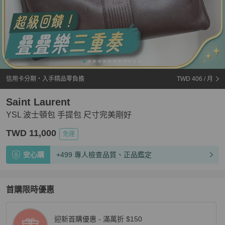
信用卡分期・入手精品零負擔
TWD 406
/ 月
Saint Laurent
YSL 波士頓包 手提包 尺寸完美剛好
TWD 11,000
免運
安心購
+499 專人檢查品質、正品鑑定
首購限時優惠
迎新首購優惠 - 滿萬折 $150