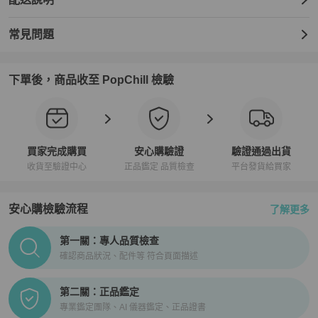
常見問題
下單後，商品收至 PopChill 檢驗
買家完成購買
安心購驗證
驗證通過出貨
收貨至驗證中心
正品鑑定 品質檢查
平台發貨給買家
安心購檢驗流程
了解更多
PopChill拍拍圈正品驗證、安心購檢驗流程介紹
第一關：專人品質檢查
確認商品狀況、配件等 符合頁面描述
第二關：正品鑑定
專業鑑定團隊、AI 儀器鑑定、正品證書