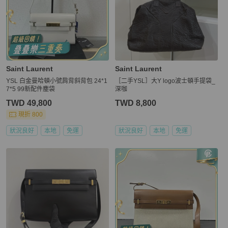
Saint Laurent
Saint Laurent
YSL 白金曼哈頓小號肩背斜背包 24*1
［二手YSL］大Y logo波士頓手提袋_
7*5 99新配件塵袋
深咖
TWD 49,800
TWD 8,800
現折 800
狀況良好
本地
免運
狀況良好
本地
免運