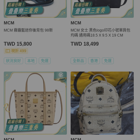
MCM
MCM
MCM 霧霾藍迷你後背包 98新
MCM 女士 黑色logo印花小號單肩包
均碼 通用碼18.5 X 9.5 X 19 CM
TWD 15,800
TWD 18,499
現折 499
狀況良好
本地
免運
全新品
香港
免運
MCM
MCM