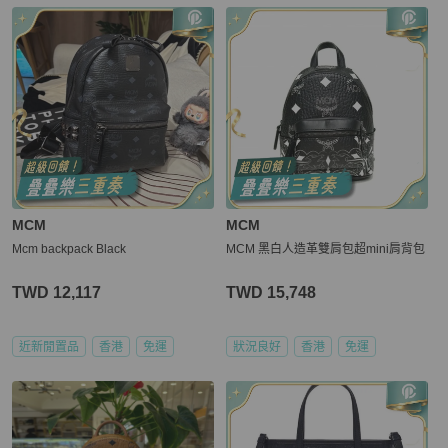
MCM
MCM
Mcm backpack Black
MCM 黑白人造革雙肩包超mini肩背包
TWD 12,117
TWD 15,748
近新閒置品
香港
免運
狀況良好
香港
免運