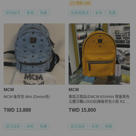
現折 499
狀況尚可
香港
免運
近新閒置品
本地
免運
MCM
MCM
MCM 後背包 Mini (Denim色）
東區正精品㊣MCM 6SVH44 限量黃色
立體浮雕LOGO拉鍊後背包小款 RZ48
54
TWD 13,888
TWD 15,800
狀況良好
本地
免運
狀況良好
本地
免運