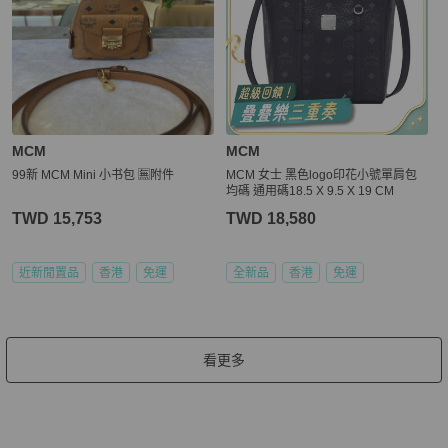
MCM
MCM
99新 MCM Mini 小书包 🈚附件
MCM 女士 黑色logo印花小號單肩包
均碼 通用碼18.5 X 9.5 X 19 CM
TWD 15,753
TWD 18,580
近新閒置品
香港
免運
全新品
香港
免運
看更多