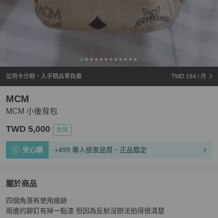
信用卡分期・入手精品零負擔
TWD 184
/ 月
MCM
MCM 小後背包
TWD 5,000
免運
安心購
+499 專人檢查品質、正品鑑定
關於商品
關於
四個角落有使用痕跡

MCM 小後背包
商品詳情與購買須知
兩邊的鉚釘有掉一點漆 但因為反射沒辦法拍得很清楚