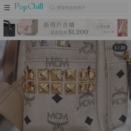
搜尋商品或用戶
1
/
20