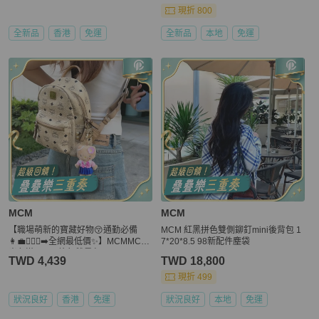
現折 800
全新品
香港
免運
全新品
本地
免運
MCM
MCM
【職場萌新的寶藏好物😚通勤必備
MCM 紅黑拼色雙側鉚釘mini後背包 1
👩‍💼🏃🏻‍♀️‍➡️全網最低價✨】MCMMCM
7*20*8.5 98新配件塵袋
米色滿LOGO鉚釘雙肩包
TWD 4,439
TWD 18,800
現折 499
狀況良好
香港
免運
狀況良好
本地
免運