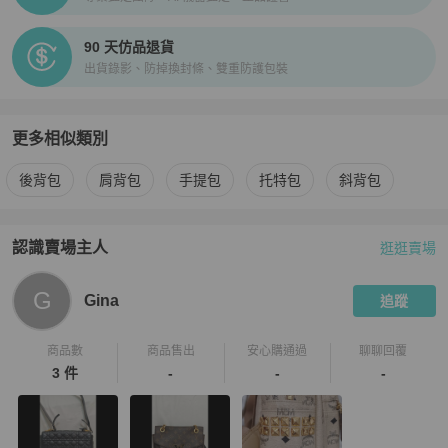
90 天仿品退貨
出貨錄影、防掉換封條、雙重防護包裝
更多相似類別
更多
MCM
女包
相似商品推薦
後背包
肩背包
手提包
托特包
斜背包
認識賣場主人
逛逛賣場
PopChill 拍拍圈嚴選賣家
Gina
介紹
G
Gina
追蹤
商品數
商品售出
安心購通過
聊聊回覆
3 件
-
-
-