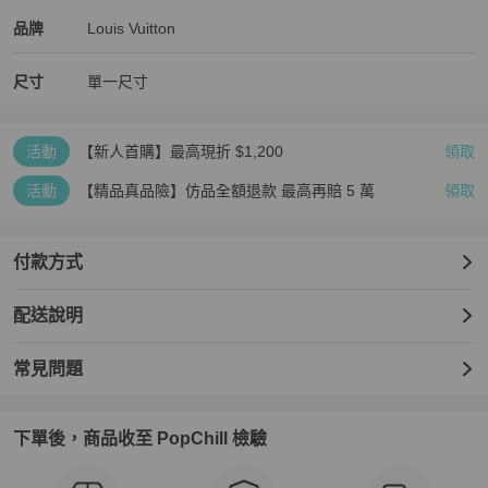
Louis Vuitton
Louis Vuitton
精品
推薦清單
女士錢包 / 小皮件
品牌介紹
品牌
Louis Vuitton
尺寸
單一尺寸
活動
【新人首購】最高現折 $1,200
領取
活動
【精品真品險】仿品全額退款 最高再賠 5 萬
領取
付款方式
配送說明
常見問題
下單後，商品收至 PopChill 檢驗