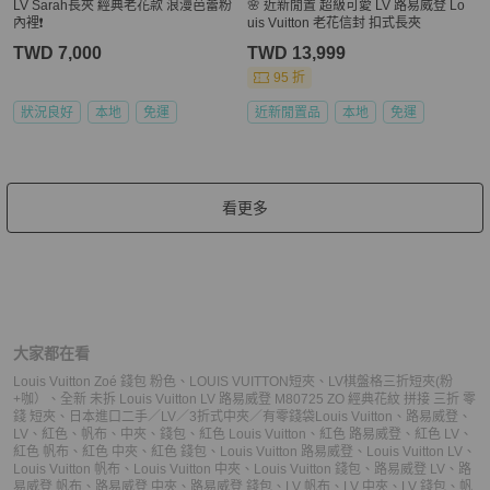
LV Sarah長夾 經典老花款 浪漫芭蕾粉
🌸 近新閒置 超級可愛 LV 路易威登 Lo
內裡❗️
uis Vuitton 老花信封 扣式長夾
TWD 7,000
TWD 13,999
95 折
狀況良好
本地
免運
近新閒置品
本地
免運
看更多
大家都在看
Louis Vuitton Zoé 錢包 粉色
、
LOUIS VUITTON短夾
、
LV棋盤格三折短夾(粉
+咖）
、
全新 未拆 Louis Vuitton LV 路易威登 M80725 ZO 經典花紋 拼接 三折 零
錢 短夾
、
日本進口二手／LV／3折式中夾／有零錢袋
Louis Vuitton
、
路易威登
、
LV
、
紅色
、
帆布
、
中夾
、
錢包
、
紅色 Louis Vuitton
、
紅色 路易威登
、
紅色 LV
、
紅色 帆布
、
紅色 中夾
、
紅色 錢包
、
Louis Vuitton 路易威登
、
Louis Vuitton LV
、
Louis Vuitton 帆布
、
Louis Vuitton 中夾
、
Louis Vuitton 錢包
、
路易威登 LV
、
路
易威登 帆布
、
路易威登 中夾
、
路易威登 錢包
、
LV 帆布
、
LV 中夾
、
LV 錢包
、
帆