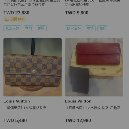
「JL精品代購」 Lv深藍色拼红色全皮
LV 老花粉紅色長夾 一包兩用 零錢袋
老花壓紋花朵吊墜拉鏈長夾
可抽出單獨使用
TWD 23,880
TWD 9,800
現折 800
狀況良好
本地
免運
狀況良好
本地
免運
Louis Vuitton
Louis Vuitton
〔降價出清〕LV 棋盤格長夾
〔降價出清〕Lv 水波紋 長夾 紅 極新
TWD 5,480
TWD 12,980