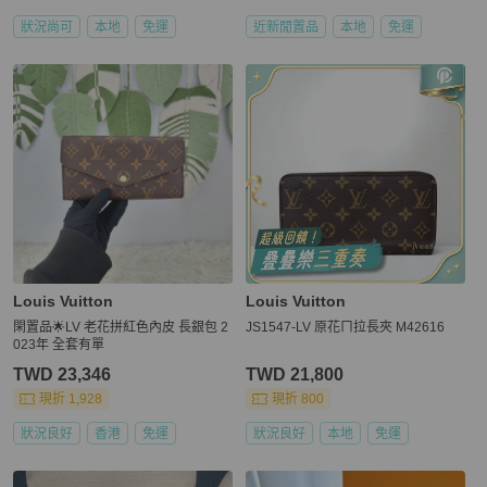
狀況尚可
本地
免運
近新閒置品
本地
免運
Louis Vuitton
Louis Vuitton
閑置品🌟LV 老花拼紅色內皮 長銀包 2
JS1547-LV 原花ㄇ拉長夾 M42616
023年 全套有單
TWD 23,346
TWD 21,800
現折 1,928
現折 800
狀況良好
香港
免運
狀況良好
本地
免運