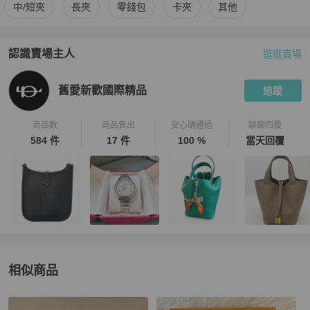
更多
Louis Vuitton
女士錢包 / 小皮件
相似商品推薦
中/短夾
長夾
零錢包
卡夾
其他
認識賣場主人
逛逛賣場
PopChill 拍拍圈嚴選賣家
舊愛新歡國際精品
介紹
舊愛新歡國際精品
追蹤
商品數
商品售出
安心購通過
聊聊回覆
584 件
17 件
100 %
當天回覆
相似商品
更多相似
Louis Vuitton
女士錢包 / 小皮件
推薦精品