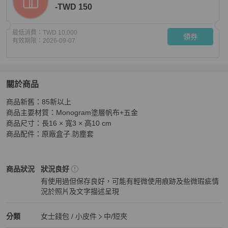
-TWD 150
最低消費：
TWD 10,000
領券
有效期限：
2026-09-07
關於商品
關於
商品新舊：85新以上

【舊愛新歡】LV老花拚紅色兩用中夾
商品詳情與購買須知
商品主要材質：Monogram塗層帆布+五金

商品尺寸：長16 × 寬3 × 高10 cm

商品配件：原廠盒子.防塵套
Louis Vuitton
女士錢包 / 小皮件
商品狀態與細節
商品狀況
狀況良好
有使用過但保存良好，可能有輕微使用痕跡及些微瑕疵情
況於照片及文字描述呈現
狀況良好
Louis Vuitton
女士錢包 / 小皮件
分類資訊
分類
女士錢包 / 小皮件
中/短夾
女士錢包 / 小皮件
/
中/短夾
推薦