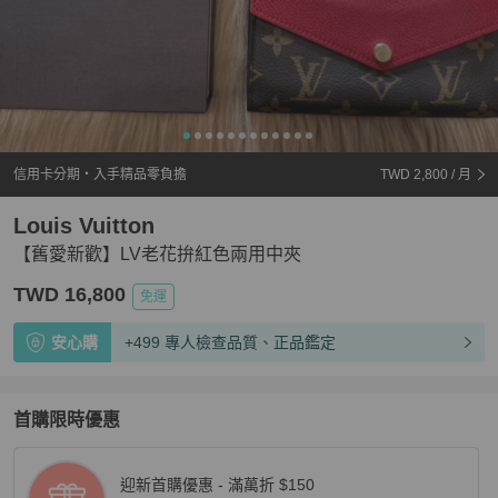
信用卡分期・入手精品零負擔
TWD 2,800
/ 月
Louis Vuitton
【舊愛新歡】LV老花拚紅色兩用中夾
TWD 16,800
免運
安心購
+499 專人檢查品質、正品鑑定
首購限時優惠
迎新首購優惠 - 滿萬折 $150