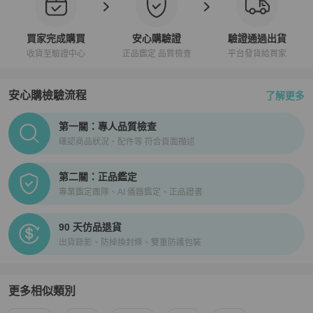
買家完成購買
安心購驗證
驗證通過出貨
收貨至驗證中心
正品鑑定 品質檢查
平台發貨給買家
安心購檢驗流程
了解更多
PopChill拍拍圈正品驗證、安心購檢驗流程介紹
第一關：專人品質檢查
確認商品狀況、配件等 符合頁面描述
第二關：正品鑑定
專業鑑定團隊、AI 儀器鑑定、正品證書
90 天仿品退貨
出貨錄影、防掉換封條、雙重防護包裝
更多相似類別