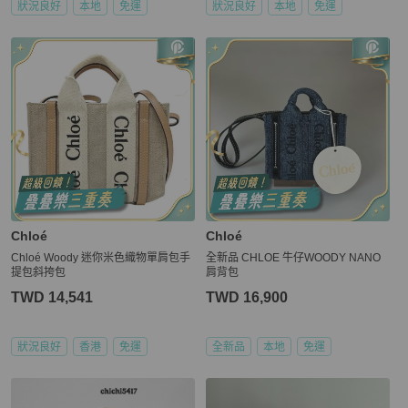
狀況良好
本地
免運
狀況良好
本地
免運
Chloé
Chloé
Chloé Woody 迷你米色織物單肩包手
全新品 CHLOE 牛仔WOODY NANO
提包斜挎包
肩背包
TWD 14,541
TWD 16,900
狀況良好
香港
免運
全新品
本地
免運