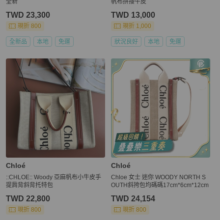
全新
帆布拼接牛皮
TWD 23,300
TWD 13,000
現折 800
現折 1,000
全新品
本地
免運
狀況良好
本地
免運
Chloé
Chloé
::CHLOE:: Woody 亞麻帆布小牛皮手
Chloe 女士 迷你 WOODY NORTH S
提肩背斜背托特包
OUTH斜挎包均碼碼17cm*6cm*12cm
TWD 22,800
TWD 24,154
現折 800
現折 800