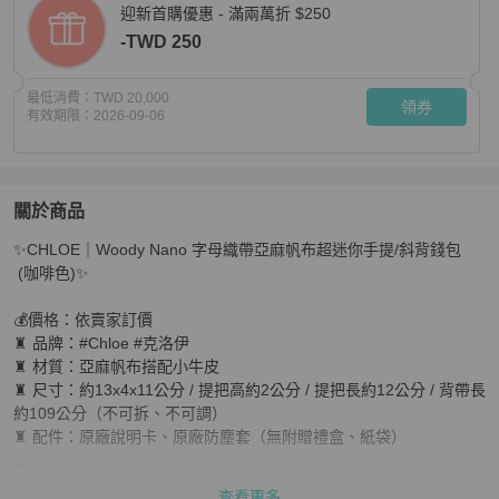
迎新首購優惠 - 滿兩萬折 $250
-TWD 250
最低消費：
TWD 20,000
領券
有效期限：
2026-09-06
關於商品
關於
✨CHLOE｜Woody Nano 字母織帶亞麻帆布超迷你手提/斜背錢包
✨CHLOE｜Woody Nano 字母織帶亞麻帆布超迷你手提/
 (咖啡色)✨

💰價格：依賣家訂價  

♜ 品牌：#Chloe #克洛伊  

♜ 材質：亞麻帆布搭配小牛皮  

♜ 尺寸：約13x4x11公分 / 提把高約2公分 / 提把長約12公分 / 背帶長
約109公分（不可拆、不可調）  

♜ 配件：原廠說明卡、原廠防塵套（無附贈禮盒、紙袋）

俏皮迷你的**Woody Nano**是本季最夯小包💼，字母織帶與硬挺帆布
查看更多