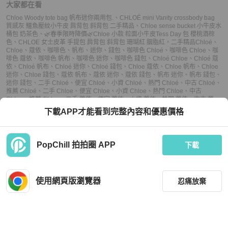
大家都在看
Chloe Woody tote bag 帆布迷你兩用包.
、
CHLOÉ mini Vanity crossbody bag
質感灰 鱷魚壓紋小牛皮 肩背包 斜背包 二手精品
、
Chloe sense bucket 小牛皮水
桶包 奶茶色
、
🌿春季限時降價🌿Chloe 小款 粒面小牛皮Tess Day 包 櫻桃酒棕
色
、
CHLOE 女士皮革 手提包 肩背包 斜背包 珊瑚紅 胭脂紅，二手精品
Chloé
、
Chloe
、
蔻依
、
咖啡色
、
帆布
、
迷你
、
錢包
、
咖啡色 Chloé
、
咖啡色 Chloe
、
咖
啡色 蔻依
、
咖啡色 帆布
、
咖啡色 迷你
、
咖啡色 錢包
、
Chloé Chloe
、
Chloé 蔻
依
、
Chloé 帆布
、
Chloé 迷你
、
Chloé 錢包
、
Chloe 蔻依
、
Chloe 帆布
、
Chloe
迷你
、
Chloe 錢包
、
蔻依 帆布
、
蔻依 迷你
、
蔻依 錢包
、
帆布 迷你
、
帆布 錢包
、
迷你 錢包
、
二手 Chloé
、
便宜 Chloé
、
小資 Chloé
、
熱門 Chloé
、
中古 Chloé
、
推薦 Chloé
、
二手 Chloe
、
便宜 Chloe
、
小資 Chloe
、
熱門 Chloe
、
中古
Chloe
、
推薦 Chloe
、
二手 蔻依
、
便宜 蔻依
、
小資 蔻依
、
熱門 蔻依
、
中古 蔻
依
、
推薦 蔻依
、
二手 迷你
、
便宜 迷你
、
小資 迷你
、
熱門 迷你
、
中古 迷你
、
推
下載APP才能看到完整內容和優惠價格
薦 迷你
、
二手 錢包
、
便宜 錢包
、
小資 錢包
、
熱門 錢包
、
中古 錢包
、
推薦 錢包
PopChill 拍拍圈 APP
下載
上架
使用網頁版瀏覽器
忍痛放棄
議價
購買
收藏
(
5
)
聊聊