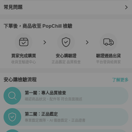
常見問題
下單後，商品收至 PopChill 檢驗
買家完成購買
安心購驗證
驗證通過出貨
收貨至驗證中心
正品鑑定 品質檢查
平台發貨給買家
安心購檢驗流程
了解更多
PopChill拍拍圈正品驗證、安心購檢驗流程介紹
第一關：專人品質檢查
確認商品狀況、配件等 符合頁面描述
第二關：正品鑑定
專業鑑定團隊、AI 儀器鑑定、正品證書