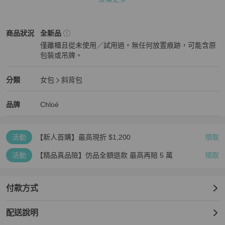
結合，展現時尚與現代感線條🔥。迷你包款風潮正當時，既可手提又
能斜背，兼具實用與時尚✨，更可作為零錢包使用，輕鬆搭配各種穿
搭💎。Chloé的高質感與奢華感完美詮釋你的休閒時尚風格💫。

Chloé
女包
商品狀態與細節
商品狀況
全新品
僅離櫃且從未使用／試用過。無任何放置痕跡，可能含原
🉑就先搶～實體拍攝無修圖，喊要者請1日內匯款喔，收到當天下午
包裝或吊牌。
寄出🤗細節如圖，如有問題可私訊詢問🙋‍♀️
全新品
Chloé
女包
分類資訊
分類
女包
斜背包
女包
/
斜背包
推薦
Chloé
Chloé
精品
推薦清單
女包
品牌介紹
品牌
Chloé
活動
【新人首購】最高現折 $1,200
領取
活動
【精品真品險】仿品全額退款 最高再賠 5 萬
領取
付款方式
配送說明