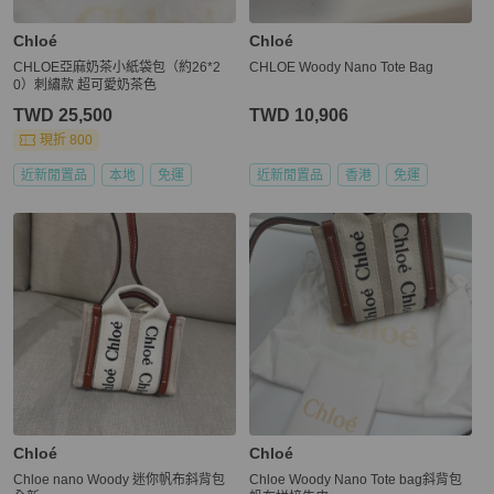
Chloé
Chloé
CHLOE亞麻奶茶小紙袋包（約26*2
CHLOE Woody Nano Tote Bag
0）刺繡款 超可愛奶茶色
TWD 25,500
TWD 10,906
現折 800
近新閒置品
本地
免運
近新閒置品
香港
免運
Chloé
Chloé
Chloe nano Woody 迷你帆布斜背包
Chloe Woody Nano Tote bag斜背包