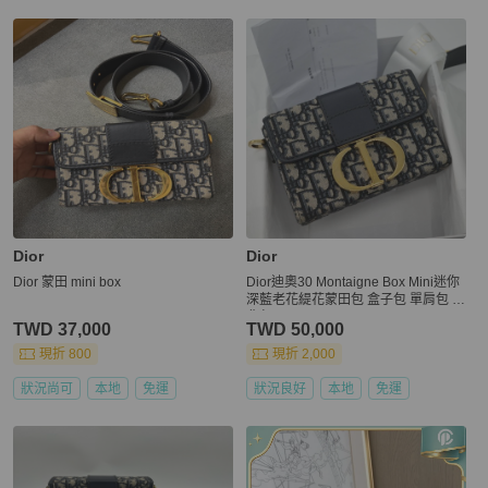
更多相似
Dior
女包
推薦精品
Dior
Dior
Dior 蒙田 mini box
Dior迪奧30 Montaigne Box Mini迷你
深藍老花緹花蒙田包 盒子包 單肩包 斜
背包
TWD 37,000
TWD 50,000
現折 800
現折 2,000
狀況尚可
本地
免運
狀況良好
本地
免運