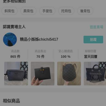
更多相似類別
更多
Dior
女包
相似商品推薦
斜背包
肩背包
手提包
托特包
後背包
認識賣場主人
逛逛賣場
PopChill 拍拍圈嚴選賣家
精品小姊姊chichi5417
介紹
精品小姊姊chichi5417
追蹤
商品數
商品售出
安心購通過
聊聊回覆
865 件
70 件
100 %
當天回覆
相似商品