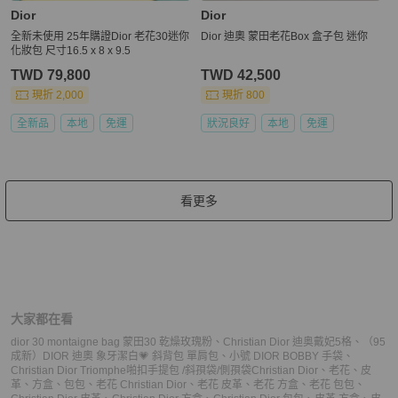
Dior
Dior
全新未使用 25年購證Dior 老花30迷你
Dior 迪奧 蒙田老花Box 盒子包 迷你
化妝包 尺寸16.5 x 8 x 9.5
TWD 79,800
TWD 42,500
現折 2,000
現折 800
全新品
本地
免運
狀況良好
本地
免運
看更多
大家都在看
dior 30 montaigne bag 蒙田30 乾燥玫瑰粉
、
Christian Dior 迪奥戴妃5格
、
（95
成新）DIOR 迪奧 象牙潔白💗 斜背包 單肩包
、
小號 DIOR BOBBY 手袋
、
Christian Dior Triomphe啪扣手提包 /斜孭袋/側孭袋
Christian Dior
、
老花
、
皮
革
、
方盒
、
包包
、
老花 Christian Dior
、
老花 皮革
、
老花 方盒
、
老花 包包
、