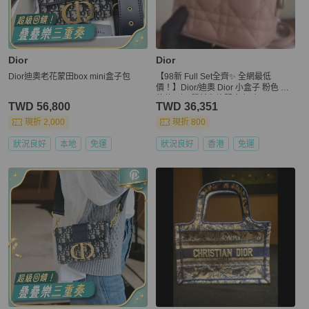
Dior
Dior
Dior迪奧老花蒙田box mini盒子包
【98新 Full Set全齊✨ 全網最低
價！】Dior/迪奧 Dior 小盒子 粉色 保
值款 （下單前先詢問庫存❗️❗️）
TWD 56,800
TWD 36,351
現折 2,000
現折 800
狀況良好
本地
免運
狀況良好
香港
免運