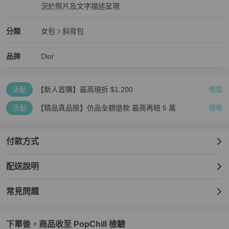
況於照片及文字描述呈現
狀況良好
Dior
女包
分類資訊
分類
女包
斜背包
女包
/
斜背包
推薦
Dior
Dior
精品
推薦清單
女包
品牌介紹
品牌
Dior
活動
【新人首購】最高現折 $1,200
領取
活動
【精品真品險】仿品全額退款 最高再賠 5 萬
領取
付款方式
配送說明
常見問題
下單後，商品收至 PopChill 檢驗