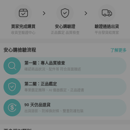
買家完成購買
安心購驗證
驗證通過出貨
收貨至驗證中心
正品鑑定 品質檢查
平台發貨給買家
安心購檢驗流程
了解更多
PopChill拍拍圈正品驗證、安心購檢驗流程介紹
第一關：專人品質檢查
確認商品狀況、配件等 符合頁面描述
第二關：正品鑑定
專業鑑定團隊、AI 儀器鑑定、正品證書
90 天仿品退貨
出貨錄影、防掉換封條、雙重防護包裝