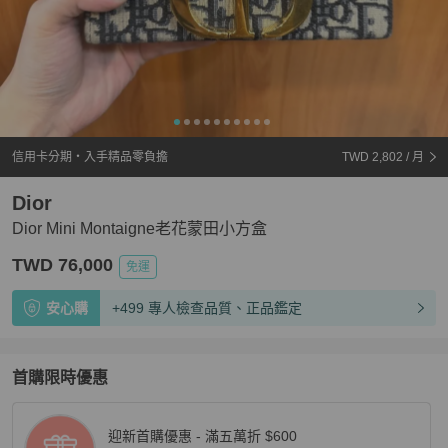
信用卡分期・入手精品零負擔
TWD 2,802
/ 月
Dior
Dior Mini Montaigne老花蒙田小方盒
TWD 76,000
免運
安心購
+499 專人檢查品質、正品鑑定
首購限時優惠
迎新首購優惠 - 滿五萬折 $600