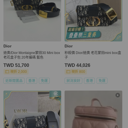
Dior
Dior
迪奧/Dior Montaigne蒙田30 Mini box
秒殺價 Dior/迪奧 老花蒙田mini box盒
老花盒子包 20年編碼 藍色
子
TWD 51,700
TWD 44,026
現折 2,000
現折 800
近新閒置品
香港
免運
狀況良好
香港
免運