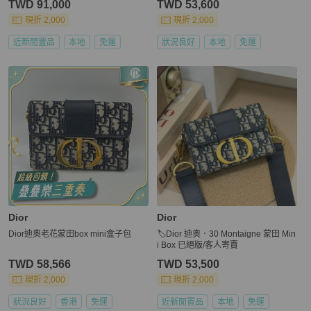
TWD 91,000
TWD 53,600
現折 2,000
現折 2,000
近新閒置品
本地
免運
狀況良好
本地
免運
Dior
Dior
Dior迪奧老花蒙田box mini盒子包
🏷️Dior 迪奧．30 Montaigne 蒙田 Min
i Box 已絕版/客人寄賣
TWD 58,566
TWD 53,500
現折 2,000
現折 2,000
狀況良好
香港
免運
近新閒置品
本地
免運