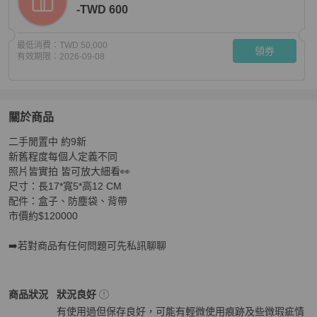
-TWD 600
最低消費：
TWD 50,000
領券
有效期限：
2026-09-08
關於商品
關於
二手閒置中 約9新

Dior Mini Montaigne老花蒙田小方盒
商品詳情與購買須知
新舊程度每個人定義不同

照片皆實拍 皆可放大細看👀

尺寸：長17*寬5*高12 CM

配件：盒子、防塵袋、背帶

市價約$120000

➡️若對商品有任何問題可先私訊聊聊
Dior
女包
商品狀態與細節
商品狀況
狀況良好
有使用過但保存良好，可能有輕微使用痕跡及些微瑕疵情