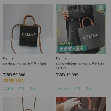
Celine
Celine
莉亞精品♡Celine 老花琴譜 全新
Celine🤎棕褐色Cabas直立琴譜包191
542BZK
TWD 50,800
TWD 19,999
現折 2,000
全新品
本地
免運
狀況良好
本地
免運