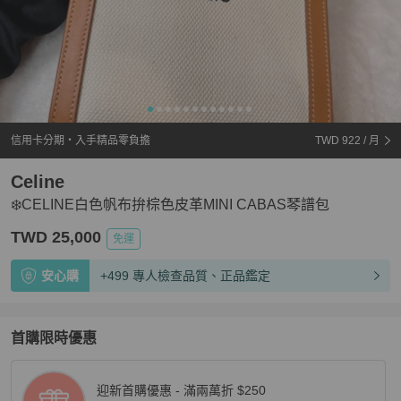
信用卡分期・入手精品零負擔
TWD 922
/ 月
Celine
❄️CELINE白色帆布拚棕色皮革MINI CABAS琴譜包
TWD 25,000
免運
安心購
+499 專人檢查品質、正品鑑定
首購限時優惠
迎新首購優惠 - 滿兩萬折 $250