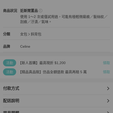
Celine
女包
商品狀態與細節
商品狀況
近新閒置品
使用 1～2 次或僅試用過，可能有極輕微磨痕／髮絲紋／
刮痕／汙漬／氣味。
近新閒置品
Celine
女包
分類資訊
分類
女包
斜背包
女包
/
斜背包
推薦
Celine
Celine
精品
推薦清單
女包
品牌介紹
品牌
Celine
活動
【新人首購】最高現折 $1,200
領取
活動
【精品真品險】仿品全額退款 最高再賠 5 萬
領取
付款方式
配送說明