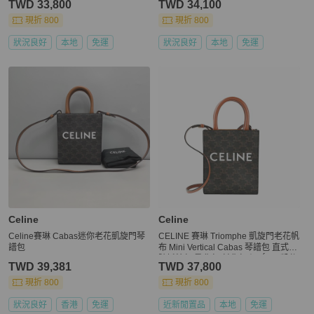
TWD 33,800
TWD 34,100
現折 800
現折 800
狀況良好
本地
免運
狀況良好
本地
免運
Celine
Celine
Celine賽琳 Cabas迷你老花凱旋門琴
CELINE 賽琳 Triomphe 凱旋門老花帆
譜包
布 Mini Vertical Cabas 琴譜包 直式小
號托特包 肩背包 斜背包｜KÉSH 凱仕
TWD 39,381
TWD 37,800
精品
現折 800
現折 800
狀況良好
香港
免運
近新閒置品
本地
免運