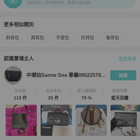
出貨錄影、防掉換封條、雙重防護包裝
更多相似類別
更多
Celine
女包
相似商品推薦
斜背包
肩背包
手提包
托特包
後背包
認識賣場主人
逛逛賣場
PopChill 拍拍圈嚴選賣家
中壢站Sanne Sns 專屬0902257999
中壢站Sanne Sns 專屬0902257999
追蹤
商品數
商品售出
安心購通過
聊聊回覆
113 件
25 件
75 %
當天回覆