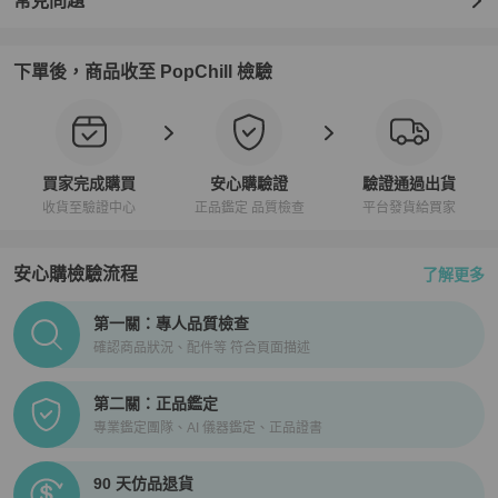
常見問題
下單後，商品收至 PopChill 檢驗
買家完成購買
安心購驗證
驗證通過出貨
收貨至驗證中心
正品鑑定 品質檢查
平台發貨給買家
安心購檢驗流程
了解更多
PopChill拍拍圈正品驗證、安心購檢驗流程介紹
第一關：專人品質檢查
確認商品狀況、配件等 符合頁面描述
第二關：正品鑑定
專業鑑定團隊、AI 儀器鑑定、正品證書
90 天仿品退貨