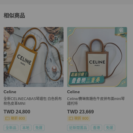
相似商品
更多相似
Celine
女包
推薦精品
Celine
Celine
全新CELINECABAS琴譜包 白色帆布
Celine/賽琳焦糖色牛皮拼布面mini琴
棕色皮革MINI
譜托特
TWD 24,800
TWD 23,669
現折 800
現折 800
全新品
本地
免運
近新閒置品
香港
免運