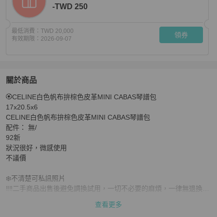
-TWD 250
最低消費：
TWD 20,000
領券
有效期限：
2026-09-07
關於商品
關於
🏵️CELINE白色帆布拚棕色皮革MINI CABAS琴譜包

❄️CELINE白色帆布拚棕色皮革MINI CABAS琴譜包
商品詳
17x20.5x6

CELINE白色帆布拚棕色皮革MINI CABAS琴譜包

配件： 無/

92新

狀況很好，微感使用

不議價

❄️不清楚可私訊照片

‼️‼️二手商品出售後避免調換試用，一切不必要的麻煩，一律無退換貨
服務請三思再下單

查看更多
第三方驗証認證正品，可刷卡可分期