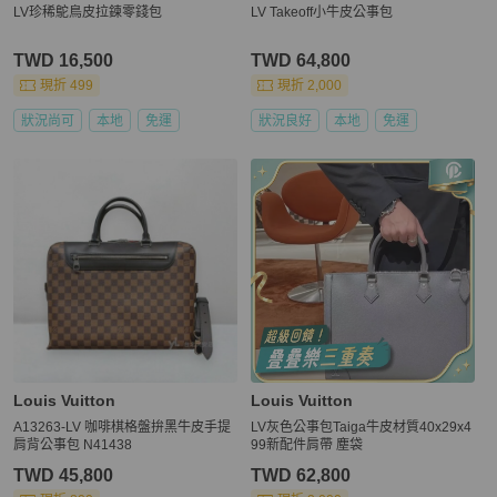
LV珍稀鴕鳥皮拉鍊零錢包
LV Takeoff小牛皮公事包
TWD 16,500
TWD 64,800
現折 499
現折 2,000
狀況尚可
本地
免運
狀況良好
本地
免運
Louis Vuitton
Louis Vuitton
A13263-LV 咖啡棋格盤拚黑牛皮手提
LV灰色公事包Taiga牛皮材質40x29x4
肩背公事包 N41438
99新配件肩帶 塵袋
TWD 45,800
TWD 62,800