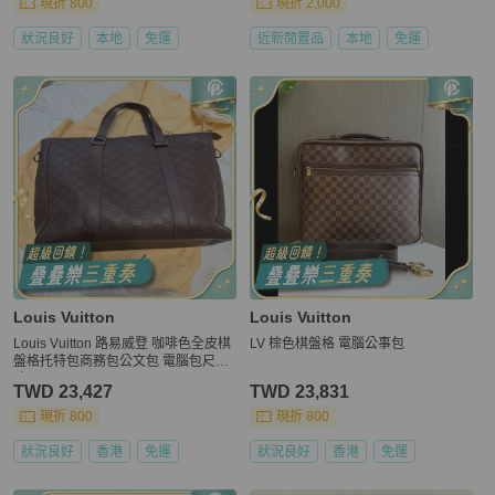
現折 800
現折 2,000
狀況良好
本地
免運
近新閒置品
本地
免運
Louis Vuitton
Louis Vuitton
Louis Vuitton 路易威登 咖啡色全皮棋
LV 棕色棋盤格 電腦公事包
盤格托特包商務包公文包 電腦包尺
寸：36×35
TWD 23,427
TWD 23,831
現折 800
現折 800
狀況良好
香港
免運
狀況良好
香港
免運