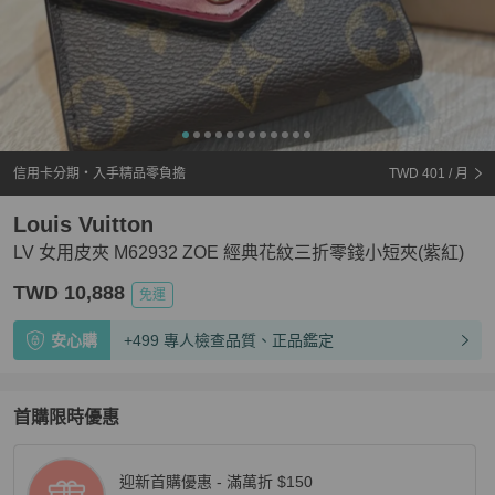
信用卡分期・入手精品零負擔
TWD 401
/ 月
Louis Vuitton
LV 女用皮夾 M62932 ZOE 經典花紋三折零錢小短夾(紫紅)
TWD 10,888
免運
安心購
+499 專人檢查品質、正品鑑定
首購限時優惠
迎新首購優惠 - 滿萬折 $150