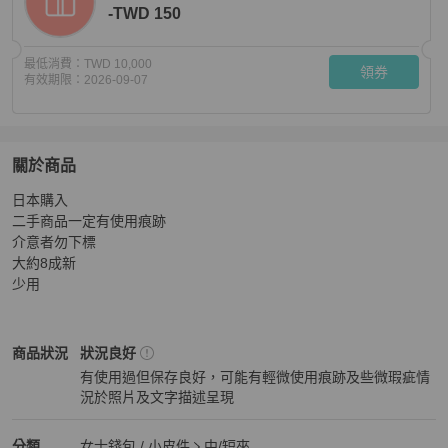
-TWD 150
最低消費：
TWD 10,000
領券
有效期限：
2026-09-07
關於商品
關於
日本購入

LV 女用皮夾 M62932 ZOE 經典花紋三折零錢小短夾(紫紅
二手商品一定有使用痕跡

介意者勿下標

大約8成新

少用
Louis Vuitton
女士錢包 / 小皮件
商品狀態與細節
商品狀況
狀況良好
有使用過但保存良好，可能有輕微使用痕跡及些微瑕疵情
況於照片及文字描述呈現
狀況良好
Louis Vuitton
女士錢包 / 小皮件
分類資訊
分類
女士錢包 / 小皮件
中/短夾