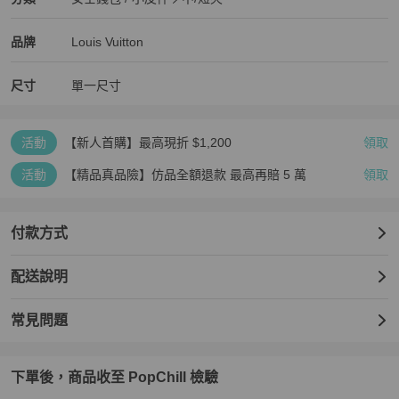
女士錢包 / 小皮件
/
中/短夾
推薦
Louis Vuitton
Louis Vuitton
精品
推薦清單
女士錢包 / 小皮件
品牌介紹
品牌
Louis Vuitton
尺寸
單一尺寸
活動
【新人首購】最高現折 $1,200
領取
活動
【精品真品險】仿品全額退款 最高再賠 5 萬
領取
付款方式
配送說明
常見問題
下單後，商品收至 PopChill 檢驗