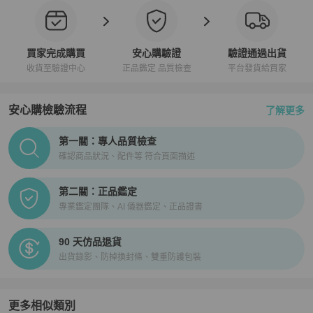
買家完成購買
安心購驗證
驗證通過出貨
收貨至驗證中心
正品鑑定 品質檢查
平台發貨給買家
安心購檢驗流程
了解更多
PopChill拍拍圈正品驗證、安心購檢驗流程介紹
第一關：專人品質檢查
確認商品狀況、配件等 符合頁面描述
第二關：正品鑑定
專業鑑定團隊、AI 儀器鑑定、正品證書
90 天仿品退貨
出貨錄影、防掉換封條、雙重防護包裝
更多相似類別