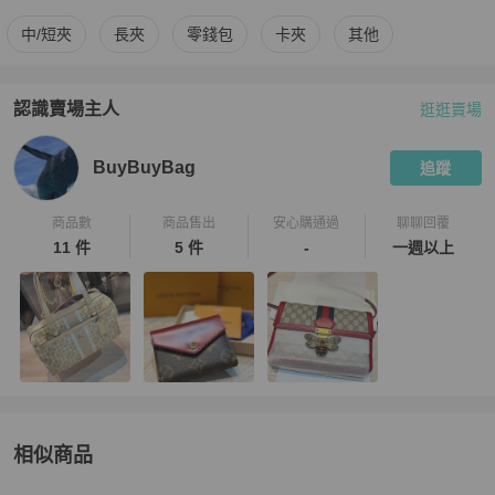
更多
Louis Vuitton
女士錢包 / 小皮件
相似商品推薦
中/短夾
長夾
零錢包
卡夾
其他
認識賣場主人
逛逛賣場
PopChill 拍拍圈嚴選賣家
BuyBuyBag
介紹
BuyBuyBag
追蹤
商品數
商品售出
安心購通過
聊聊回覆
11 件
5 件
-
一週以上
相似商品