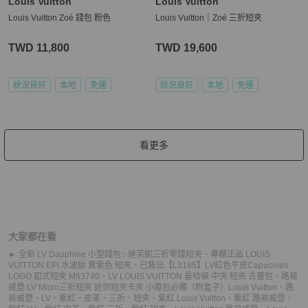
Louis Vuitton
Louis Vuitton
Louis Vuitton Zoé 錢包 粉色
Louis Vuitton｜Zoé 三折短夾
TWD 11,800
TWD 19,600
狀況良好
本地
免運
狀況良好
本地
免運
看更多
大家都在看
► 全新 LV Dauphine 小型錢包✨達芙妮三折零錢短夾
、
專櫃正品 LOUIS
VUITTON EPI 水波紋 黃紫色 短夾
、
已售出【L3185】LV紅色牛皮Capucines
LOGO 釦式短夾 M63740
、
LV LOUIS VUITTON 曼哈頓 中夾 短夾 古董包
、
路易
威登 LV Micro三折短夾 迷你短夾卡夾 小廢包必備（附盒子）
Louis Vuitton
、
路
易威登
、
LV
、
紫紅
、
皮革
、
三折
、
短夾
、
紫紅 Louis Vuitton
、
紫紅 路易威登
、