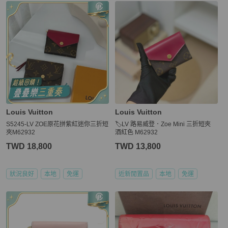
更多相似
Louis Vuitton
女士錢包 / 小皮件
推薦精品
Louis Vuitton
Louis Vuitton
S5245-LV ZOE原花拼紫紅迷你三折短
🏷LV 路易威登．Zoe Mini 三折短夾
夾M62932
酒紅色 M62932
TWD 18,800
TWD 13,800
狀況良好
本地
免運
近新閒置品
本地
免運