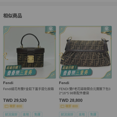
相似商品
更多相似
Fendi
男包
推薦精品
Fendi
Fendi
Fendi緹花布雙F金釦下蓋手提化妝箱
FENDI 雙F老花磁吸開合元寶腋下包3
2*16*5 98新配件塵袋
TWD 29,520
TWD 28,800
現折 800
現折 800
狀況良好
本地
免運
狀況良好
本地
免運