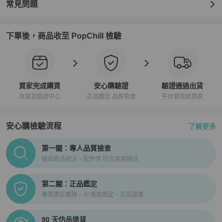
常見問題
下單後，商品收至 PopChill 檢驗
買家完成購買
安心購驗證
驗證通過出貨
收貨至驗證中心
正品鑑定 品質檢查
平台發貨給買家
安心購檢驗流程
了解更多
PopChill拍拍圈正品驗證、安心購檢驗流程介紹
第一關：專人品質檢查
確認商品狀況、配件等 符合頁面描述
第二關：正品鑑定
專業鑑定團隊、AI 儀器鑑定、正品證書
90 天仿品退貨