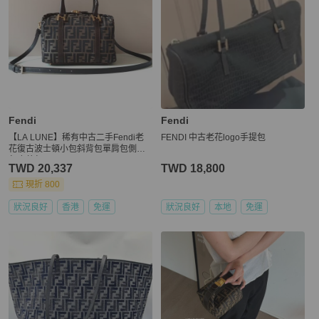
Fendi
Fendi
【LA LUNE】稀有中古二手Fendi老
FENDI 中古老花logo手提包
花復古波士頓小包斜背包單肩包側背
包皮革包
TWD 20,337
TWD 18,800
現折 800
狀況良好
香港
免運
狀況良好
本地
免運