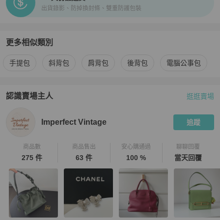
出貨錄影、防掉換封條、雙重防護包裝
更多相似類別
更多
Fendi
男包
相似商品推薦
手提包
斜背包
肩背包
後背包
電腦公事包
認識賣場主人
逛逛賣場
PopChill 拍拍圈嚴選賣家
Imperfect Vintage
介紹
Imperfect Vintage
追蹤
商品數
商品售出
安心購通過
聊聊回覆
275 件
63 件
100 %
當天回覆