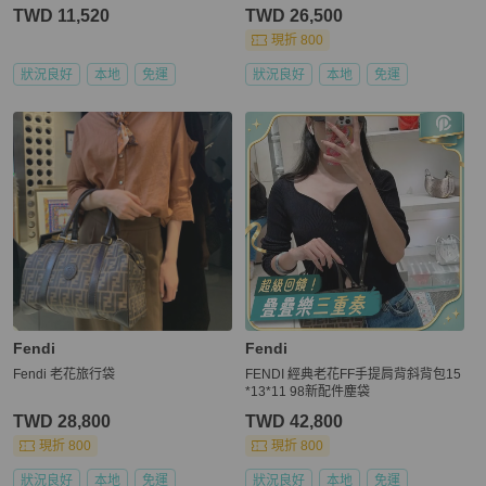
包 相機包 肩背包 斜背包/雙F/二手包/
TWD 11,520
TWD 26,500
二手精品/保證正品
現折 800
狀況良好
本地
免運
狀況良好
本地
免運
Fendi
Fendi
Fendi 老花旅行袋
FENDI 經典老花FF手提肩背斜背包15
*13*11 98新配件塵袋
TWD 28,800
TWD 42,800
現折 800
現折 800
狀況良好
本地
免運
狀況良好
本地
免運