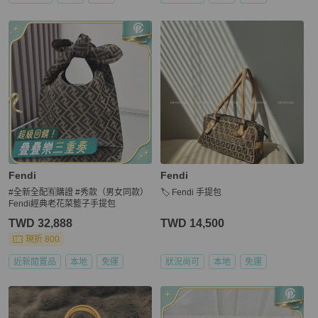
Fendi
Fendi
#全新全配🈶購證 #秀款（男女同款）
🏷️ Fendi 手提包
Fendi經典老花菜籃子手提包
TWD 32,888
TWD 14,500
現折 800
近新閒置品
本地
免運
狀況尚可
本地
免運