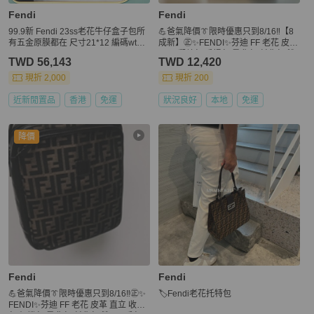
Fendi
Fendi
99.9新 Fendi 23ss老花牛仔盒子包所
💪爸氣降價👔限時優惠只到8/16‼️【8
有五金原膜都在 尺寸21*12 編碼wt88
成新】㊣✨FENDI✨芬迪 FF 老花 皮革
0。
兩用 郵差包 手提包 肩背包 斜背包/雙
TWD 56,143
TWD 12,420
F/二手包/二手精品/保證正品
現折 2,000
現折 200
近新閒置品
香港
免運
狀況良好
本地
免運
降價
Fendi
Fendi
💪爸氣降價👔限時優惠只到8/16‼️㊣✨
🏷Fendi老花托特包
FENDI✨芬迪 FF 老花 皮革 直立 收納