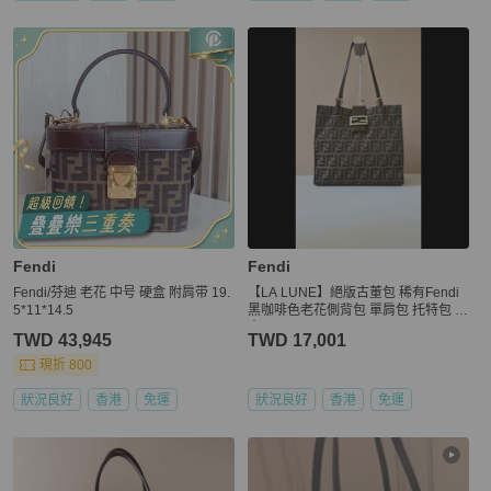
Fendi
Fendi
Fendi/芬迪 老花 中号 硬盒 附肩带 19.
【LA LUNE】絕版古董包 稀有Fendi
5*11*14.5
黑咖啡色老花側背包 單肩包 托特包 中
古
TWD 43,945
TWD 17,001
現折 800
狀況良好
香港
免運
狀況良好
香港
免運