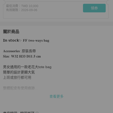
最低消費：
TWD 10,000
領券
有效期限：
2026-09-06
關於商品
關於
𝗜𝗻 𝘀𝘁𝗼𝗰𝗸✨ 𝐅𝐅 𝐭𝐰𝐨-𝐰𝐚𝐲𝐬 𝐛𝐚𝐠

Fendi老花兩用包
商品詳情與購買須知
𝐀𝐜𝐜𝐞𝐬𝐬𝐨𝐫𝐢𝐞𝐬: 原裝長帶

𝐒𝐢𝐳𝐞: 𝐖𝟑𝟐 𝐇𝟑𝟑 𝐃𝟏𝟏.𝟓 𝐜𝐦

男女通用的一款老花大tote bag

簡單的設計更顯大氣

上班或旅行都可用

整體配皮有使用痕跡

個人認為正正有使用痕跡

查看更多
才令包包看起來更有味道

很有復古感🕰️
