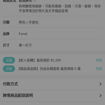
Fendi
男包
商品狀態與細節
商品狀況
狀況尚可
▫️▫️▫️▫️▫️▫️▫️▫️▫️▫️▫️▫️▫️

有明顯使用痕跡，可能有磨痕、刮痕、汙漬、破損、保存
不良等情況於照片及文字描述呈現
©️所有商標及版權皆屬於該品牌持有人

狀況尚可
✨本店只出售經日本專業鑒證師認證為正品的貨品

Fendi
男包
分類資訊
分類
男包
手提包
✨中古貨品難免會有瑕疵或使用痕跡，完美主義者請卻步

男包
/
手提包
推薦
✨購買前請詳閱細節圖，一經出售，不設退換

Fendi
Fendi
精品
推薦清單
男包
品牌介紹
品牌
Fendi
✨不設口頭留貨，先付款者得
尺寸
單一尺寸
活動
【新人首購】最高現折 $1,200
領取
活動
【精品真品險】仿品全額退款 最高再賠 5 萬
領取
付款方式
跨境商品配送說明