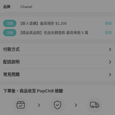
Chanel
Chanel
精品
推薦清單
女士錢包 / 小皮件
品牌介紹
品牌
Chanel
活動
【新人首購】最高現折 $1,200
領取
活動
【精品真品險】仿品全額退款 最高再賠 5 萬
領取
付款方式
配送說明
常見問題
下單後，商品收至 PopChill 檢驗