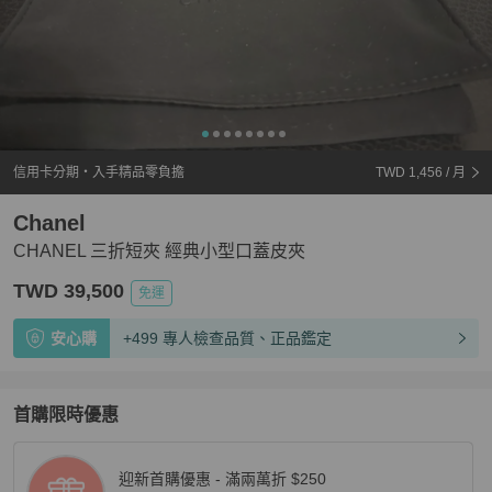
信用卡分期・入手精品零負擔
TWD 1,456
/ 月
Chanel
CHANEL 三折短夾 經典小型口蓋皮夾
TWD 39,500
免運
安心購
+499 專人檢查品質、正品鑑定
首購限時優惠
迎新首購優惠 - 滿兩萬折 $250