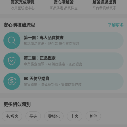
買家完成購買
安心購驗證
驗證通過出貨
收貨至驗證中心
正品鑑定 品質檢查
平台發貨給買家
安心購檢驗流程
了解更多
PopChill拍拍圈正品驗證、安心購檢驗流程介紹
第一關：專人品質檢查
確認商品狀況、配件等 符合頁面描述
第二關：正品鑑定
專業鑑定團隊、AI 儀器鑑定、正品證書
90 天仿品退貨
出貨錄影、防掉換封條、雙重防護包裝
更多相似類別
更多
Chanel
女士錢包 / 小皮件
相似商品推薦
中/短夾
長夾
零錢包
卡夾
其他