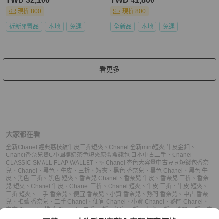
TWD 32,100
TWD 41,800
現折 800
現折 800
近新閒置品
本地
免運
全新品
本地
免運
看更多
大家都在看
全新Chanel 經典荔枝紋牛皮三折短夾
、
Chanel 全新mini短夾 牛皮金釦
、
Chanel香奈兒雙C小圓標奶茶色短夾原裝盒錢包 日本中古二手
、
Chanel
CLASSIC SMALL FLAP WALLET
、
✨ Chanel 杏色大容量中古豆豆短錢包
香奈
兒
、
Chanel
、
黑色
、
牛皮
、
三折
、
短夾
、
黑色 香奈兒
、
黑色 Chanel
、
黑色 牛
皮
、
黑色 三折
、
黑色 短夾
、
香奈兒 Chanel
、
香奈兒 牛皮
、
香奈兒 三折
、
香奈
兒 短夾
、
Chanel 牛皮
、
Chanel 三折
、
Chanel 短夾
、
牛皮 三折
、
牛皮 短夾
、
三折 短夾
、
二手 香奈兒
、
便宜 香奈兒
、
小資 香奈兒
、
熱門 香奈兒
、
中古 香奈
兒
、
推薦 香奈兒
、
二手 Chanel
、
便宜 Chanel
、
小資 Chanel
、
熱門 Chanel
、
中古 Chanel
、
推薦 Chanel
、
二手 三折
、
便宜 三折
、
小資 三折
、
熱門 三折
、
中
古 三折
、
推薦 三折
、
二手 短夾
、
便宜 短夾
、
小資 短夾
、
熱門 短夾
、
中古 短