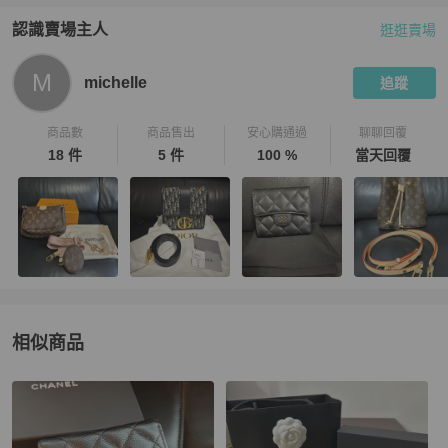
認識賣場主人
逛逛賣場
PopChill 拍拍圈嚴選賣家
michelle
介紹
M
michelle
追蹤
商品數
商品售出
安心購通過
聊聊回覆
18 件
5 件
100 %
當天回覆
相似商品
更多相似
Chanel
女士錢包 / 小皮件
推薦精品