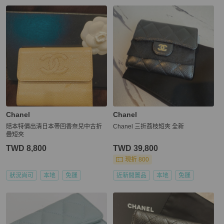
Chanel
Chanel
賠本特價出清日本帶回香奈兒中古折
Chanel 三折荔枝短夾 全新
疊短夾
TWD 8,800
TWD 39,800
現折 800
狀況尚可
本地
免運
近新閒置品
本地
免運