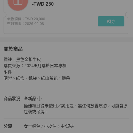
-TWD 250
最低消費：
TWD 20,000
領券
有效期限：
2026-09-08
關於商品
關於
備註：黑色金扣牛皮

CHANEL 三折短夾 經典小型口蓋皮夾
商品詳情與購買須
購買來源：2024/5月購於日本專櫃

附件：

購證、紙盒、紙袋、紙山茶花、緞帶
Chanel
女士錢包 / 小皮件
商品狀態與細節
商品狀況
全新品
僅離櫃且從未使用／試用過。無任何放置痕跡，可能含原
包裝或吊牌。
全新品
Chanel
女士錢包 / 小皮件
分類資訊
分類
女士錢包 / 小皮件
中/短夾
女士錢包 / 小皮件
/
中/短夾
推薦