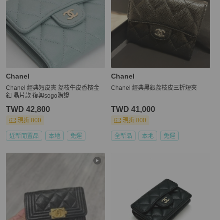
Chanel
Chanel
Chanel 經典短皮夾 荔枝牛皮香檳金
Chanel 經典黑銀荔枝皮三折短夾
釦 晶片款 復興sogo購證
TWD 42,800
TWD 41,000
現折 800
現折 800
近新閒置品
本地
免運
全新品
本地
免運