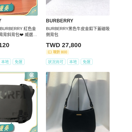
Y
BURBERRY
BURBERRY 紅色金
BURBERRY黑色牛皮金釦下蓋磁吸
肩背斜背包❤️ 威選精
側背包
RRY 紅色金扣荔枝紋
120
TWD 27,800
包
現折 800
本地
免運
狀況尚可
本地
免運