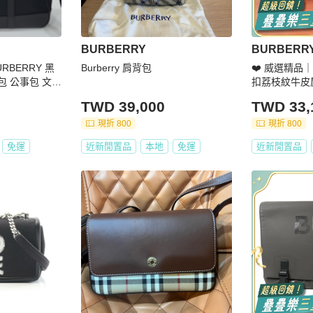
BURBERRY
BURBERR
RBERRY 黑
Burberry 肩背包
❤️ 威選精品｜
包 公事包 文件
扣荔枝紋牛皮
斜背包
品｜BURBE
TWD 39,000
TWD 33,
牛皮肩背斜背
現折 800
現折 800
免運
近新閒置品
本地
免運
近新閒置品