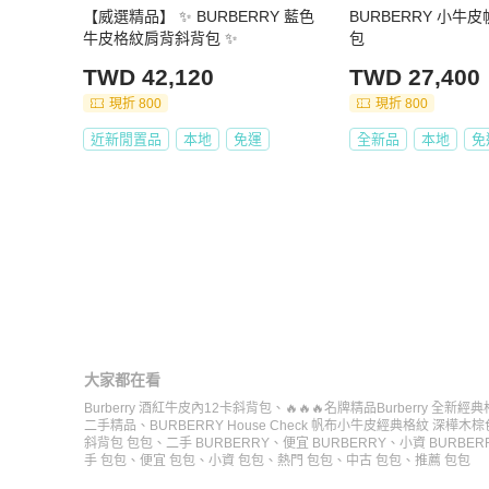
【威選精品】 ✨ BURBERRY 藍色
BURBERRY 小牛
牛皮格紋肩背斜背包 ✨
包
TWD 42,120
TWD 27,400
現折 800
現折 800
近新閒置品
本地
免運
全新品
本地
免
大家都在看
Burberry 酒紅牛皮內12卡斜背包
、
🔥🔥🔥名牌精品Burberry 全新
二手精品
、
BURBERRY House Check 帆布小牛皮經典格紋 深樺木
斜背包 包包
、
二手 BURBERRY
、
便宜 BURBERRY
、
小資 BURBER
手 包包
、
便宜 包包
、
小資 包包
、
熱門 包包
、
中古 包包
、
推薦 包包