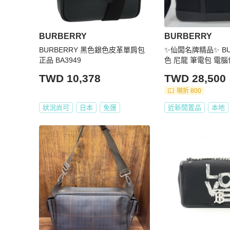
BURBERRY
BURBERRY
BURBERRY 黑色銀色皮革單肩包
✨仙闆名牌精品✨ BU
正品 BA3949
色 尼龍 筆電包 電腦
包 肩背包 側背包 
TWD 10,378
TWD 28,500
現折 800
狀況尚可
日本
免運
近新閒置品
本地