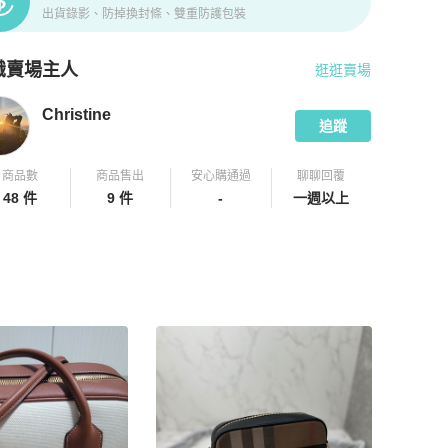
出貨錄影、防掉換封條、雙重防護包裝
識賣場主人
逛逛賣場
pChill 拍拍圈嚴選賣家
Christine
介紹
Christine
追蹤
商品數
商品售出
安心購通過
聊聊回覆
48 件
9 件
-
一週以上