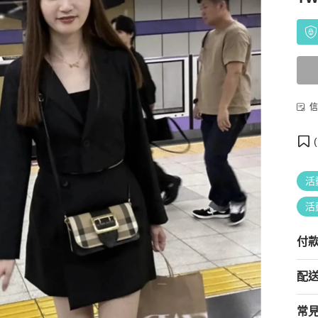
信
(
活
活
付
配
常