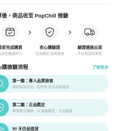
後，商品收至 PopChill 檢驗
買家完成購買
安心購驗證
驗證通過出貨
收貨至驗證中心
正品鑑定 品質檢查
平台發貨給買家
心購檢驗流程
了解更多
pChill拍拍圈正品驗證、安心購檢驗流程介紹
第一關：專人品質檢查
確認商品狀況、配件等 符合頁面描述
第二關：正品鑑定
專業鑑定團隊、AI 儀器鑑定、正品證書
90 天仿品退貨