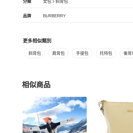
BURBERRY
女包
分類資訊
分類
女包
斜背包
女包
/
斜背包
推薦
BURBERRY
BURBERRY
精品
推薦清單
女包
品牌介紹
品牌
BURBERRY
更多相似類別
更多
BURBERRY
女包
相似商品推薦
斜背包
肩背包
手提包
托特包
後背
相似商品
更多相似
BURBERRY
女包
推薦精品