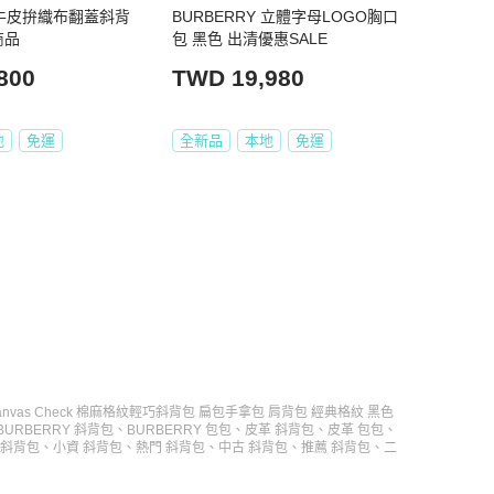
Y 牛皮拚織布翻蓋斜背
BURBERRY 立體字母LOGO胸口
商品
包 黑色 出清優惠SALE
800
TWD 19,980
地
免運
全新品
本地
免運
Canvas Check 棉麻格紋輕巧斜背包 扁包手拿包 肩背包 經典格紋 黑色
BURBERRY 斜背包
、
BURBERRY 包包
、
皮革 斜背包
、
皮革 包包
、
 斜背包
、
小資 斜背包
、
熱門 斜背包
、
中古 斜背包
、
推薦 斜背包
、
二