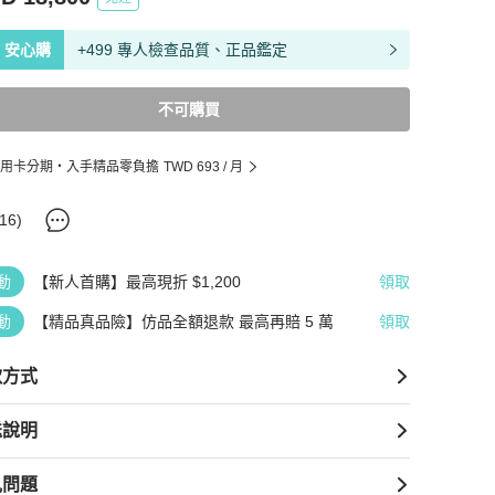
安心購
+499 專人檢查品質、正品鑑定
不可購買
用卡分期・入手精品零負擔
TWD 693
/ 月
16
)
動
【新人首購】最高現折 $1,200
領取
動
【精品真品險】仿品全額退款 最高再賠 5 萬
領取
款方式
送說明
見問題