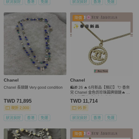
狀況良好
香港
免運
狀況良好
香港
免運
降價
Chanel
Chanel
Chanel 長頸鏈 Very good condition
🛍️🎁 26 🔥 6月新品【預訂】 💘 香奈
兒 Chanel 金色仿珍珠圓牌頸鏈🔥 香
奈兒熱賣款 香奈兒經典款
TWD 71,895
TWD 11,714
現折 2,000
95 折
狀況良好
香港
免運
狀況良好
香港
免運
降價