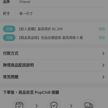
Chanel
Chanel
精品
推薦清單
女士配件
品牌介紹
品牌
Chanel
尺寸
單一尺寸
活動
【新人首購】最高現折 $1,200
領取
活動
【精品真品險】仿品全額退款 最高再賠 5 萬
領取
付款方式
跨境商品配送說明
常見問題
下單後，商品收至 PopChill 檢驗