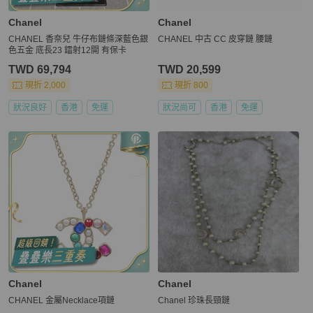
Chanel
Chanel
CHANEL 香奈兒 牛仔布鏈條深藍色銀
CHANEL 中古 CC 皮穿鏈 腰鏈
色五金 底長23 鐳射12開 有保卡
TWD 69,794
TWD 20,599
現折 2,000
現折 800
狀況良好
香港
免運
狀況尚可
香港
免運
Chanel
Chanel
CHANEL 金屬Necklace項鏈
Chanel 珍珠長頸鏈