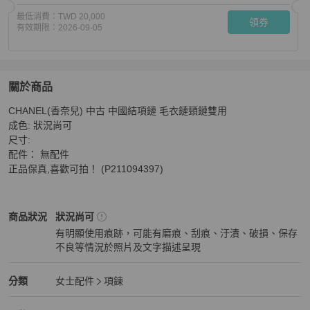
最低消費：
TWD 20,000
領券
有效期限：
2026-09-05
關於商品
關於
CHANEL(香奈兒) 中古 中國結項鏈 毛衣鏈頸鏈雙用

CHANEL(香奈兒) 中古 中國結項鏈 毛衣鏈頸鏈雙用
商品
成色: 狀況尚可

尺寸: 

配件： 無配件 

正品保真,喜歡可拍！ (P211094397)
Chanel
女士配件
商品狀態與細節
商品狀況
狀況尚可
有明顯使用痕跡，可能有磨痕、刮痕、汙漬、破損、保存
不良等情況於照片及文字描述呈現
狀況尚可
Chanel
女士配件
分類資訊
分類
女士配件
項鍊
女士配件
/
項鍊
推薦