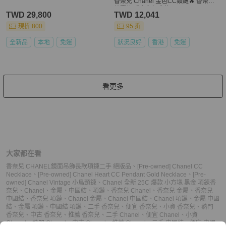
香奈兒 Chanel 金色CC頸鏈🔥 香奈兒
熱賣款 香奈兒經典款 CHANEL NECK
TWD 29,800
TWD 12,041
LACE
現折 800
95 折
全新品
本地
免運
狀況良好
香港
免運
看更多
大家都在看
香奈兒 CHANEL鏡面吊飾長款項鍊二手 絕版品
、
[Pre-owned] Chanel CC
Necklace
、
[Pre-owned] Chanel Heart CC Pendant Gold Necklace
、
[Pre-
owned] Chanel Vintage 小鳥頸鍊
、
Chanel 全新 25C 爆款 小方塊 黑金 項鍊
香
奈兒
、
Chanel
、
金屬
、
中國結
、
項鏈
、
香奈兒 Chanel
、
香奈兒 金屬
、
香奈兒
中國結
、
香奈兒 項鏈
、
Chanel 金屬
、
Chanel 中國結
、
Chanel 項鏈
、
金屬 中國
結
、
金屬 項鏈
、
中國結 項鏈
、
二手 香奈兒
、
便宜 香奈兒
、
小資 香奈兒
、
熱門
香奈兒
、
中古 香奈兒
、
推薦 香奈兒
、
二手 Chanel
、
便宜 Chanel
、
小資
Chanel
、
熱門 Chanel
、
中古 Chanel
、
推薦 Chanel
、
二手 中國結
、
便宜 中國