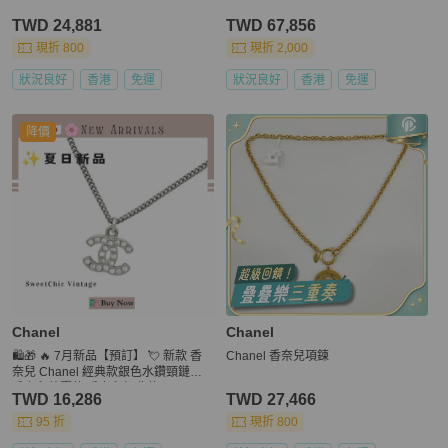
TWD 24,881
TWD 67,856
現折 800
現折 2,000
狀況良好
香港
免運
狀況良好
香港
免運
降價
Chanel
Chanel
🛍️🎁 🔥 7月新品【預訂】 💘 新款 香
Chanel 香奈兒項鍊
奈兒 Chanel 經典款銀色水鑽頸鏈🔥
香奈兒熱賣款 香奈兒經典款 CHANEL
TWD 16,286
TWD 27,466
NECKLACE
95 折
現折 800