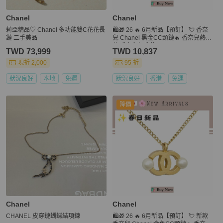
Chanel
Chanel
莉亞精品♡ Chanel 多功能雙C花花長
🛍️🎁 26 🔥 6月新品【預訂】 💘 香奈
鏈 二手美品
兒 Chanel 黑金CC頸鏈🔥 香奈兒熱賣
款 香奈兒經典款 CHANEL NECKLAC
TWD 73,999
TWD 10,837
E
現折 2,000
95 折
狀況良好
本地
免運
狀況良好
香港
免運
降價
Chanel
Chanel
CHANEL 皮穿鏈蝴蝶結項鍊
🛍️🎁 26 🔥 6月新品【預訂】 💘 新款