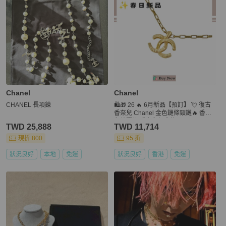
Chanel
Chanel
CHANEL 長項鍊
🛍️🎁 26 🔥 6月新品【預訂】 💘 復古
香奈兒 Chanel 金色鏈條頸鏈🔥 香奈
兒熱賣款 香奈兒經典款 CHANEL NE
TWD 25,888
TWD 11,714
CKLACE
現折 800
95 折
狀況良好
本地
免運
狀況良好
香港
免運