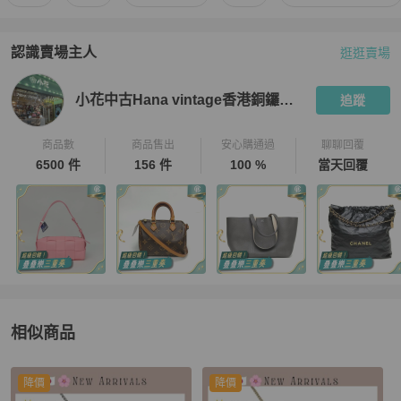
認識賣場主人
逛逛賣場
PopChill 拍拍圈嚴選賣家
小花中古Hana vintage香港銅鑼灣店
小花中古Hana vintage香港銅鑼灣店
追蹤
商品數
商品售出
安心購通過
聊聊回覆
6500 件
156 件
100 %
當天回覆
相似商品
更多相似
Chanel
女士配件
推薦精品
降價
降價