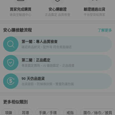
買家完成購買
安心購驗證
驗證通過出貨
收貨至驗證中心
正品鑑定 品質檢查
平台發貨給買家
安心購檢驗流程
了解更多
PopChill拍拍圈正品驗證、安心購檢驗流程介紹
第一關：專人品質檢查
確認商品狀況、配件等 符合頁面描述
第二關：正品鑑定
專業鑑定團隊、AI 儀器鑑定、正品證書
90 天仿品退貨
出貨錄影、防掉換封條、雙重防護包裝
更多相似類別
更多
Chanel
女士配件
相似商品推薦
項鍊
耳環
手鍊／手環
戒指
圍巾／絲巾／披肩