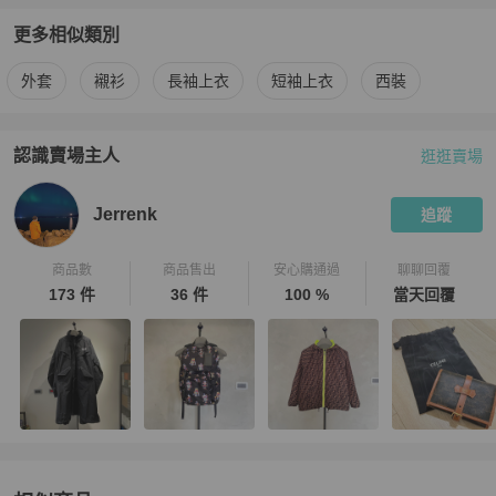
更多相似類別
更多
Stone Island
男裝
相似商品推薦
外套
襯衫
長袖上衣
短袖上衣
西裝
認識賣場主人
逛逛賣場
PopChill 拍拍圈嚴選賣家
Jerrenk
介紹
Jerrenk
追蹤
商品數
商品售出
安心購通過
聊聊回覆
173 件
36 件
100 %
當天回覆