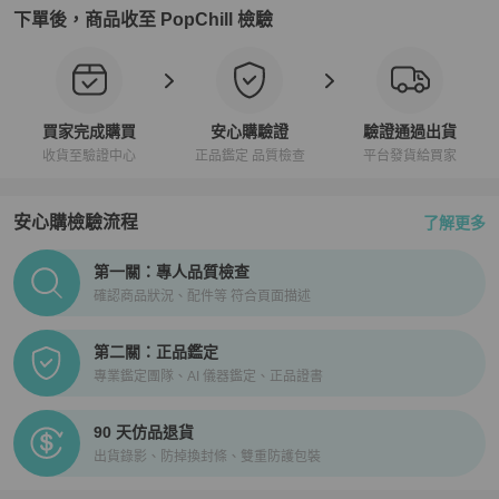
下單後，商品收至 PopChill 檢驗
買家完成購買
安心購驗證
驗證通過出貨
收貨至驗證中心
正品鑑定 品質檢查
平台發貨給買家
安心購檢驗流程
了解更多
PopChill拍拍圈正品驗證、安心購檢驗流程介紹
第一關：專人品質檢查
確認商品狀況、配件等 符合頁面描述
第二關：正品鑑定
專業鑑定團隊、AI 儀器鑑定、正品證書
90 天仿品退貨
出貨錄影、防掉換封條、雙重防護包裝