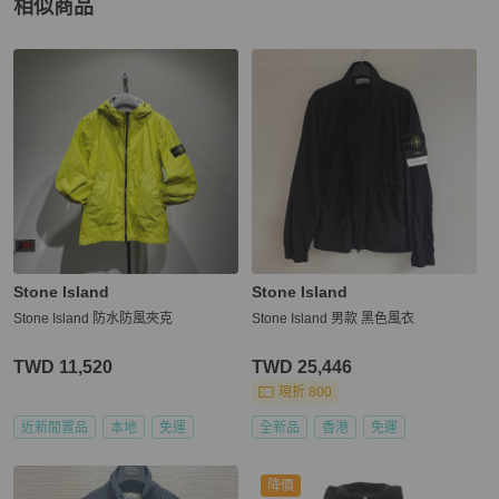
相似商品
更多相似
Stone Island
男裝
推薦精品
Stone Island
Stone Island
Stone Island 防水防風夾克
Stone Island 男款 黑色風衣
TWD 11,520
TWD 25,446
現折 800
近新閒置品
本地
免運
全新品
香港
免運
降價