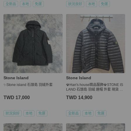
全新品
本地
免運
狀況良好
本地
免運
Stone Island
Stone Island
✨Stone island 石頭島 羽絨外套
💎Han's house精品服飾💎STONE IS
LAND 石頭島 羽絨 連帽 外套 現貨 青
年款 =男成人 S 原價21000
TWD 17,000
TWD 14,900
狀況良好
本地
免運
全新品
本地
免運