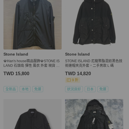
Stone Island
Stone Island
💎Han's house精品服飾💎STONE IS
STONE ISLAND 尼龍聚酯混紡黑色技
LAND 石頭島 彈性 風衣 外套 現貨 L ~
術連帽夾克外套，二手男款 L 碼
M 原價20300
TWD 15,800
TWD 14,820
9 折
全新品
本地
免運
狀況良好
日本
免運