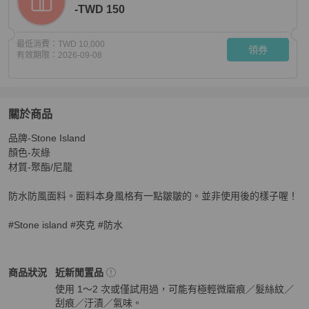
-TWD 150
最低消費：
TWD 10,000
領券
有效期限：
2026-09-08
關於商品
關於
品牌-Stone Island 

Stone Island 防水防風夾克
商品詳情與購買須知
顏色-灰綠

材質-聚酯/尼龍

防水防風面料。面料本身風格有一點皺皺的。並非使用後的樣子喔！

#Stone island #夾克 #防水
Stone Island
男裝
商品狀態與細節
商品狀況
近新閒置品
使用 1～2 次或僅試用過，可能有極輕微磨痕／髮絲紋／
刮痕／汙漬／氣味。