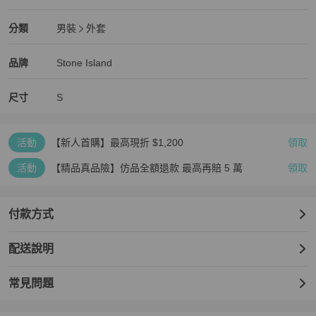
近新閒置品
Stone Island
男裝
分類資訊
分類
男裝
外套
男裝
/
外套
推薦
Stone Island
Stone Island
精品
推薦清單
男裝
品牌介紹
品牌
Stone Island
尺寸
S
活動
【新人首購】最高現折 $1,200
領取
活動
【精品真品險】仿品全額退款 最高再賠 5 萬
領取
付款方式
配送說明
常見問題