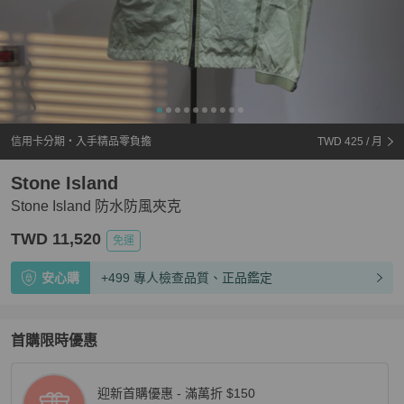
信用卡分期・入手精品零負擔
TWD 425
/ 月
Stone Island
Stone Island 防水防風夾克
TWD 11,520
免運
安心購
+499 專人檢查品質、正品鑑定
首購限時優惠
迎新首購優惠 - 滿萬折 $150