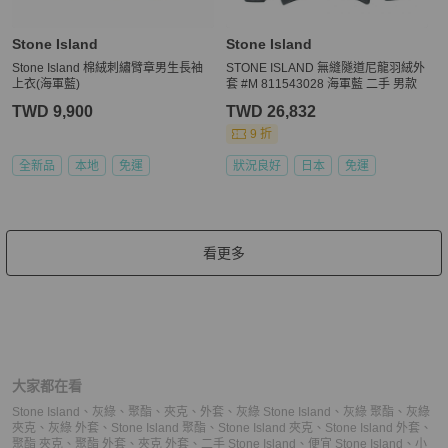
Stone Island
Stone Island
Stone Island 棉絨刺繡臂章男生長袖
STONE ISLAND 無縫隧道尼龍羽絨外
上衣(海軍藍)
套 #M 811543028 海軍藍 二手 男款
TWD 9,900
TWD 26,832
9 折
全新品
本地
免運
狀況良好
日本
免運
看更多
大家都在看
Stone Island
、
灰綠
、
聚酯
、
夾克
、
外套
、
灰綠 Stone Island
、
灰綠 聚酯
、
灰綠
夾克
、
灰綠 外套
、
Stone Island 聚酯
、
Stone Island 夾克
、
Stone Island 外套
、
聚酯 夾克
、
聚酯 外套
、
夾克 外套
、
二手 Stone Island
、
便宜 Stone Island
、
小