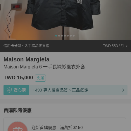
信用卡分期・入手精品零負擔
TWD 553
/ 月
Maison Margiela
Maison Margiela 6 一手長襯衫風衣外套
TWD 15,000
免運
安心購
+499 專人檢查品質、正品鑑定
首購限時優惠
迎新首購優惠 - 滿萬折 $150