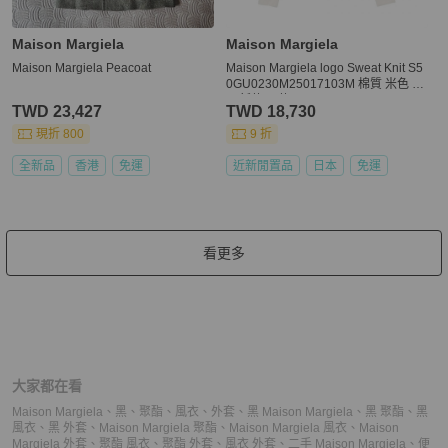
Maison Margiela
Maison Margiela
Maison Margiela Peacoat
Maison Margiela logo Sweat Knit S5
0GU0230M25017103M 棉質 米色 ＃
M 新款 男款
TWD 23,427
TWD 18,730
現折 800
9 折
全新品
香港
免運
近新閒置品
日本
免運
看更多
大家都在看
Maison Margiela
、
黑
、
聚酯
、
風衣
、
外套
、
黑 Maison Margiela
、
黑 聚酯
、
黑
風衣
、
黑 外套
、
Maison Margiela 聚酯
、
Maison Margiela 風衣
、
Maison
Margiela 外套
、
聚酯 風衣
、
聚酯 外套
、
風衣 外套
、
二手 Maison Margiela
、
便