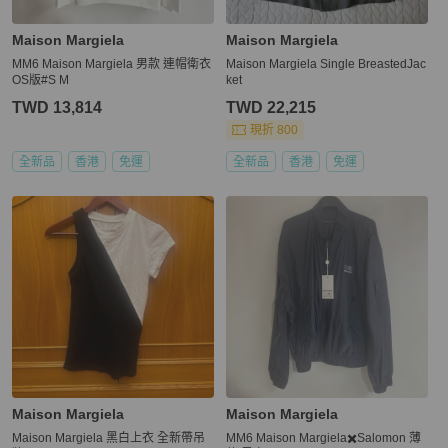
Maison Margiela
Maison Margiela
MM6 Maison Margiela 男款 連帽衛衣
Maison Margiela Single BreastedJac
OS版#S M
ket
TWD 13,814
TWD 22,215
現折 800
全新品
香港
免運
全新品
香港
免運
Maison Margiela
Maison Margiela
Maison Margiela 黑白上衣 全新帶吊
MM6 Maison Margiela✖️Salomon 薄