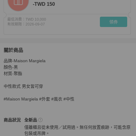
-TWD 150
最低消費：
TWD 10,000
領券
有效期限：
2026-09-07
關於商品
關於
品牌-Maison Margiela 

Maison Margiela 6 一手長襯衫風衣外套
商品詳情與購買
顏色-黑

材質-聚酯

中性款式 男女皆可穿

#Maison Margiela #外套 #風衣 #中性
Maison Margiela
女裝
商品狀態與細節
商品狀況
全新品
僅離櫃且從未使用／試用過。無任何放置痕跡，可能含原
包裝或吊牌。