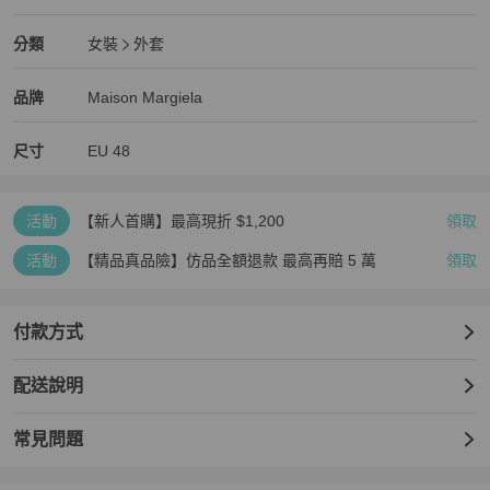
全新品
Maison Margiela
女裝
分類資訊
分類
女裝
外套
女裝
/
外套
推薦
Maison Margiela
Maison Margiela
精品
推薦清單
女裝
品牌介紹
品牌
Maison Margiela
尺寸
EU
48
活動
【新人首購】最高現折 $1,200
領取
活動
【精品真品險】仿品全額退款 最高再賠 5 萬
領取
付款方式
配送說明
常見問題