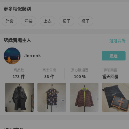
更多相似類別
更多
Maison Margiela
女裝
相似商品推薦
外套
洋裝
上衣
裙子
褲子
認識賣場主人
逛逛賣場
PopChill 拍拍圈嚴選賣家
Jerrenk
介紹
Jerrenk
追蹤
商品數
商品售出
安心購通過
聊聊回覆
173 件
36 件
100 %
當天回覆