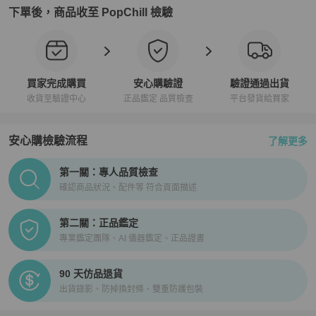
下單後，商品收至 PopChill 檢驗
買家完成購買
安心購驗證
驗證通過出貨
收貨至驗證中心
正品鑑定 品質檢查
平台發貨給買家
安心購檢驗流程
了解更多
PopChill拍拍圈正品驗證、安心購檢驗流程介紹
第一關：專人品質檢查
確認商品狀況、配件等 符合頁面描述
第二關：正品鑑定
專業鑑定團隊、AI 儀器鑑定、正品證書
90 天仿品退貨
出貨錄影、防掉換封條、雙重防護包裝