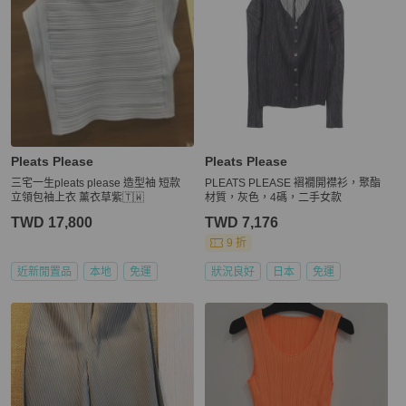
Pleats Please
Pleats Please
三宅一生pleats please 造型袖 短款
PLEATS PLEASE 褶襉開襟衫，聚酯
立領包袖上衣 薰衣草紫🇹🇼
材質，灰色，4碼，二手女款
TWD 17,800
TWD 7,176
9 折
近新閒置品
本地
免運
狀況良好
日本
免運