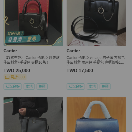
Cartier
Cartier
（超稀有⏰） Cartier 卡地亞 經典款
Cartier 卡地亞 vintage 豹子頭 方盒包
牛皮斜背+手提包 專櫃16萬！
牛皮斜背 兩用包 手提包 專櫃價格16
萬
TWD 25,000
TWD 17,500
現折 800
狀況良好
本地
免運
狀況良好
本地
免運