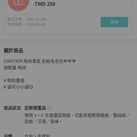
-TWD 250
最低消費：
TWD 20,000
領券
有效期限：
2026-09-08
關於商品
關於
CARTIER 時尚貴氣 豹紋毛毛包🤎🤎🤎

CARTIER 時尚貴氣 豹紋毛毛包🤎🤎🤎
商品詳情與購買須
很輕量 時尚

# 附防塵袋

# 誠可小小議💞
Cartier
女包
商品狀態與細節
商品狀況
近新閒置品
使用 1～2 次或僅試用過，可能有極輕微磨痕／髮絲紋／
刮痕／汙漬／氣味。
近新閒置品
Cartier
女包
分類資訊
分類
女包
手提包