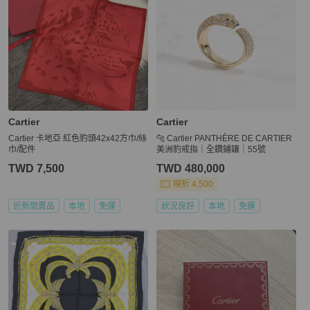
Cartier
Cartier
Cartier 卡地亞 紅色豹頭42x42方巾/絲
🐆 Cartier PANTHÈRE DE CARTIER
巾/配件
美洲豹戒指｜全鑽鋪鑲｜55號
TWD 7,500
TWD 480,000
現折 4,500
近新閒置品
本地
免運
狀況良好
本地
免運