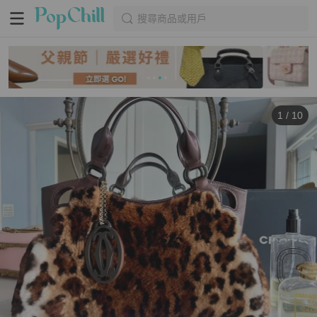
搜尋商品或用戶
1
/
10