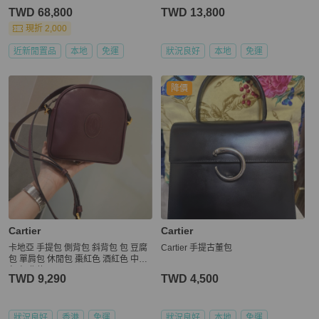
TWD 68,800
TWD 13,800
現折 2,000
近新閒置品
本地
免運
狀況良好
本地
免運
降價
Cartier
Cartier
卡地亞 手提包 側背包 斜背包 包 豆腐
Cartier 手提古董包
包 單肩包 休閒包 棗紅色 酒紅色 中古
包 經典款 cartier vintage bag burgun
TWD 9,290
TWD 4,500
dy
狀況良好
香港
免運
狀況良好
本地
免運