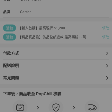
女包
/
手提包
推薦
Cartier
Cartier
精品
推薦清單
女包
品牌介紹
品牌
Cartier
活動
【新人首購】最高現折 $1,200
領取
活動
【精品真品險】仿品全額退款 最高再賠 5 萬
領取
付款方式
配送說明
常見問題
下單後，商品收至 PopChill 檢驗