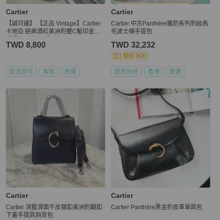
Cartier
Cartier
【誠可議】 【正品 Vintage】Cartier
Cartier 中古Panthère獵豹系列豹紋馬
卡地亞 經典酒紅美洲豹雙C壓印金邊
毛波士頓手提包
手提包/水餃包/扇形包
TWD 8,800
TWD 32,232
現折 800
狀況尚可
本地
免運
狀況良好
香港
免運
Cartier
Cartier
Cartier 深藍滑面牛皮銀釦美洲豹翻釦
Cartier Panthère黑金豹皮革單肩包
下蓋手提肩斜背包