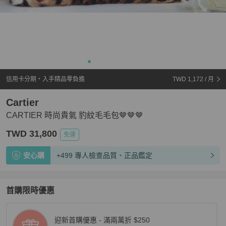
信用卡分期・入手精品零負擔
TWD 1,172
/ 月
Cartier
CARTIER 時尚貴氣 豹紋毛毛包🤎🤎🤎
TWD 31,800
免運
安心購
+499 專人檢查品質、正品鑑定
首購限時優惠
迎新首購優惠 - 滿兩萬折 $250