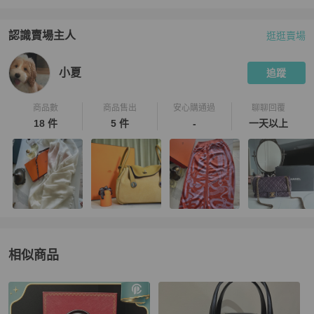
認識賣場主人
逛逛賣場
PopChill 拍拍圈嚴選賣家
小夏
介紹
小夏
追蹤
商品數
商品售出
安心購通過
聊聊回覆
18 件
5 件
-
一天以上
相似商品
更多相似
Cartier
女包
推薦精品