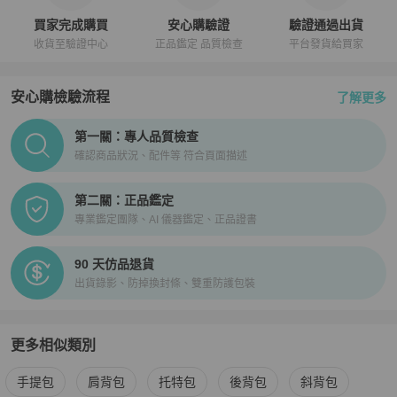
買家完成購買
安心購驗證
驗證通過出貨
收貨至驗證中心
正品鑑定 品質檢查
平台發貨給買家
安心購檢驗流程
了解更多
PopChill拍拍圈正品驗證、安心購檢驗流程介紹
第一關：專人品質檢查
確認商品狀況、配件等 符合頁面描述
第二關：正品鑑定
專業鑑定團隊、AI 儀器鑑定、正品證書
90 天仿品退貨
出貨錄影、防掉換封條、雙重防護包裝
更多相似類別
更多
Cartier
女包
相似商品推薦
手提包
肩背包
托特包
後背包
斜背包