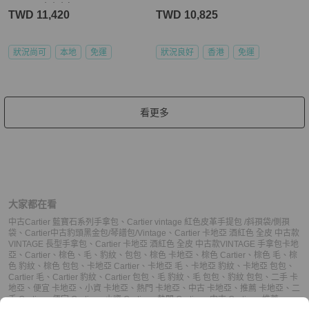
tage🌹不廢小廢包
TWD 11,420
TWD 10,825
狀況尚可
本地
免運
狀況良好
香港
免運
看更多
大家都在看
中古Cartier 藍寶石系列手拿包
、
Cartier vintage 紅色皮革手提包 /斜孭袋/側孭
袋
、
Cartier中古豹頭黑金包/琴譜包/Vintage
、
Cartier 卡地亞 酒紅色 全皮 中古款
VINTAGE 長型手拿包
、
Cartier 卡地亞 酒紅色 全皮 中古款VINTAGE 手拿包
卡地
亞
、
Cartier
、
棕色
、
毛
、
豹紋
、
包包
、
棕色 卡地亞
、
棕色 Cartier
、
棕色 毛
、
棕
色 豹紋
、
棕色 包包
、
卡地亞 Cartier
、
卡地亞 毛
、
卡地亞 豹紋
、
卡地亞 包包
、
Cartier 毛
、
Cartier 豹紋
、
Cartier 包包
、
毛 豹紋
、
毛 包包
、
豹紋 包包
、
二手 卡
地亞
、
便宜 卡地亞
、
小資 卡地亞
、
熱門 卡地亞
、
中古 卡地亞
、
推薦 卡地亞
、
二
手 Cartier
、
便宜 Cartier
、
小資 Cartier
、
熱門 Cartier
、
中古 Cartier
、
推薦