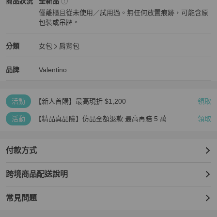
Valentino
女包
商品狀態與細節
商品狀況
全新品
僅離櫃且從未使用／試用過。無任何放置痕跡，可能含原
#Valentino #日本歐洲代購 #TRENDY
包裝或吊牌。
全新品
Valentino
女包
分類資訊
分類
女包
肩背包
女包
/
肩背包
推薦
Valentino
Valentino
精品
推薦清單
女包
品牌介紹
品牌
Valentino
活動
【新人首購】最高現折 $1,200
領取
活動
【精品真品險】仿品全額退款 最高再賠 5 萬
領取
付款方式
跨境商品配送說明
常見問題