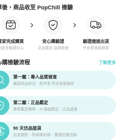
後，商品收至 PopChill 檢驗
買家完成購買
安心購驗證
驗證通過出貨
收貨至驗證中心
正品鑑定 品質檢查
平台發貨給買家
心購檢驗流程
了解更多
pChill拍拍圈正品驗證、安心購檢驗流程介紹
第一關：專人品質檢查
確認商品狀況、配件等 符合頁面描述
第二關：正品鑑定
專業鑑定團隊、AI 儀器鑑定、正品證書
90 天仿品退貨
出貨錄影、防掉換封條、雙重防護包裝