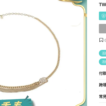
TW
(
活
活
付
跨
常