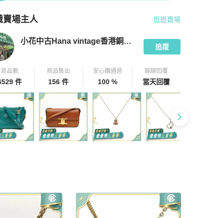
識賣場主人
逛逛賣場
pChill 拍拍圈嚴選賣家
小花中古Hana vintage香港銅鑼灣店
介紹
小花中古Hana vintage香港銅鑼灣店
追蹤
商品數
商品售出
安心購通過
聊聊回覆
6529 件
156 件
100 %
當天回覆