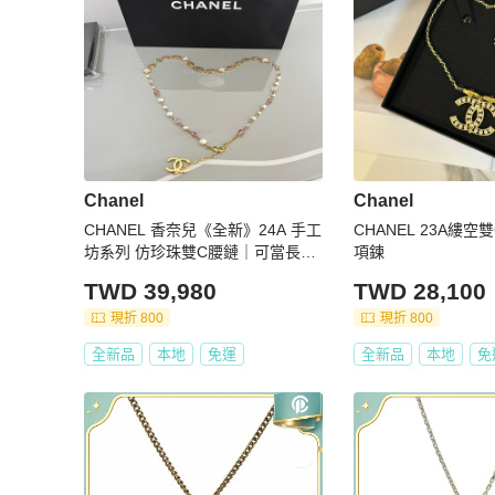
Chanel
Chanel
CHANEL 香奈兒《全新》24A 手工
CHANEL 23A縷
坊系列 仿珍珠雙C腰鏈｜可當長項
項鍊
鍊｜全配附購證
TWD 39,980
TWD 28,100
現折 800
現折 800
全新品
本地
免運
全新品
本地
免