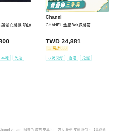
Chanel
3 水鑽愛心腰鏈 項鏈
CHANEL 金屬Belt鍊腰帶
800
TWD 24,881
現折 800
本地
免運
狀況良好
香港
免運
Chanel vintage 咖啡色 絨布 皮革 logo方扣 腰帶 皮帶 腰封
、
【舊愛新