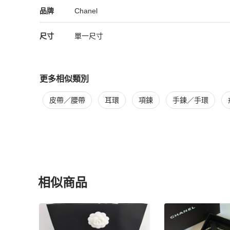
Chanel
Chanel
精品
推薦清單
女士配件
品牌介紹
品牌
Chanel
尺寸
單一尺寸
更多相似類別
更多
Chanel
女士配件
相似商品推薦
皮帶／腰帶
耳環
項鍊
手鍊／手環
相似商品
更多相似
Chanel
女士配件
推薦精品