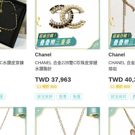
Chanel
Chanel
空雙C水鑽皮穿鍊
CHANEL 合金22B雙C珍珠皮穿鏈
CHANEL 
水鑽胸針
熔岩
TWD 37,963
TWD 40,
現折 800
現折 800
運
狀況良好
香港
免運
狀況尚可