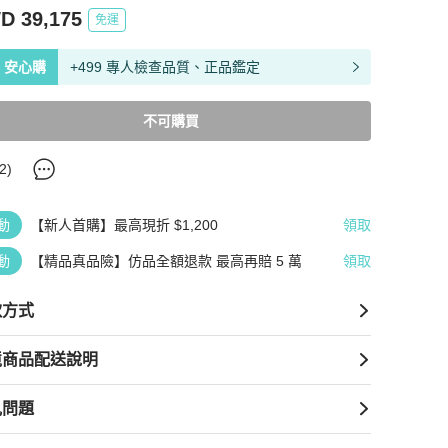
D 39,175
免運
安心購
+499 專人檢查品質、正品鑑定
不可購買
2
)
動
【新人首購】最高現折 $1,200
領取
動
【精品真品險】仿品全額退款 最高再賠 5 萬
領取
款方式
境商品配送說明
見問題