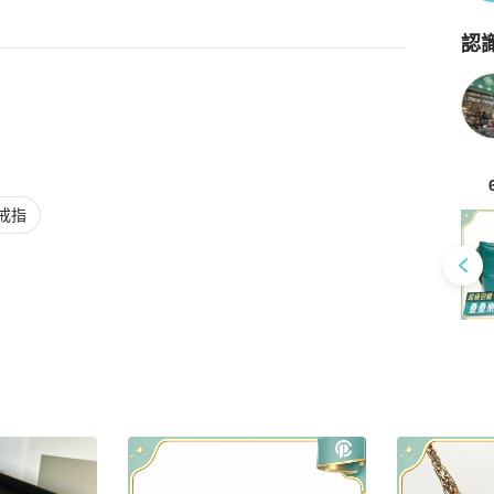
認
Po
戒指