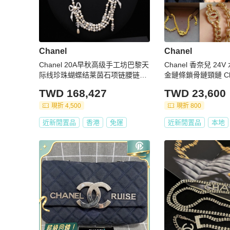
Chanel
Chanel
Chanel 20A早秋高级手工坊巴黎天
Chanel 香奈兒 24
际线珍珠蝴蝶结莱茵石项链腰链两
金鏈條鎖骨鏈頸鏈 Cho
用款
TWD 168,427
TWD 23,600
現折 4,500
現折 800
近新閒置品
香港
免運
近新閒置品
本地