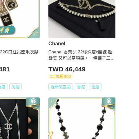
Chanel
合金22C口紅吊墜毛衣鏈
Chanel 香奈兒 22珍珠雙c腰鍊 超
級美 又可以當項鍊，一條鍊子二種
用法 閒置未使用 有購證
481
TWD 46,449
現折 800
香港
免運
近新閒置品
香港
免運