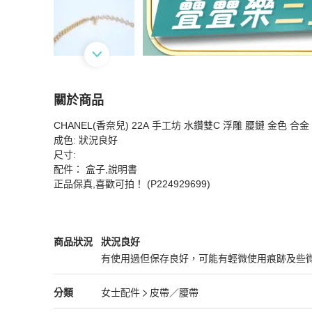
關於商品
關於
CHANEL(香奈兒) 22A 手工坊 水鑽雙C 浮雕 腰鏈 金色 合金

CHANEL(香奈兒) 22A 手工坊 水鑽雙C 浮雕 腰
成色: 狀況良好 

尺寸: 

配件： 盒子,說明書 

正品保真,喜歡可拍！ (P224929699)
Chanel
女士配件
商品狀態與細節
商品狀況
狀況良好
有使用過但保存良好，可能有輕微使用痕跡及些
狀況良好
Chanel
女士配件
分類資訊
分類
女士配件
皮帶／腰帶
女士配件
/
皮帶／腰帶
推薦