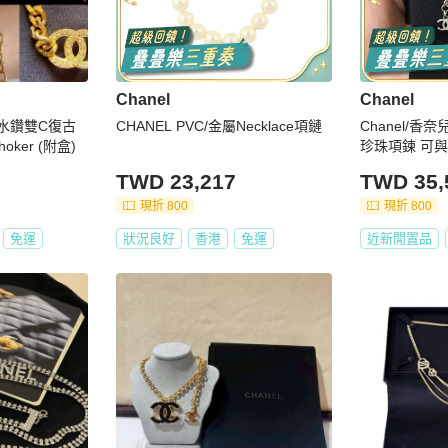
Chanel
Chanel
V 水鑽雙C復古
CHANEL PVC/金屬Necklace項鏈
Chanel/香奈兒 25C銀色logo
ker (附盒)
珍珠項鍊 可
TWD 23,217
TWD 35,
現折 800
現折 800
免運
狀況良好
香港
免運
近新閒置品