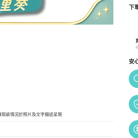
下單
鏈 金色 合金
商品詳情與購買須知
安
Po
微瑕疵情況於照片及文字描述呈現