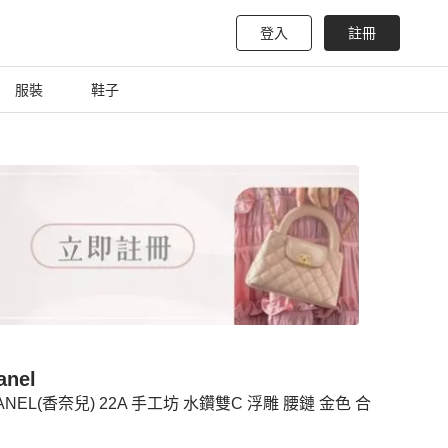
登入
註冊
服裝
鞋子
anel
ANEL(香奈兒) 22A 手工坊 水鑽雙C 浮雕 腰鏈 金色 合