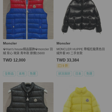
Moncler
Moncler
💎Han's house精品服飾💎moncler 羽
MONCLER HUPPE 帶帽尼龍黑色羽
絨 背心 現貨 青年款 原價15600
絨外套 #0 二手女款
TWD 12,000
TWD 33,384
9 折
全新品
本地
免運
狀況良好
日本
免運