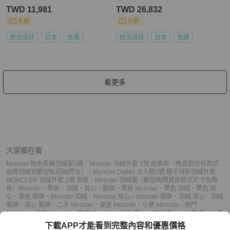
款
TWD 11,981
TWD 26,832
9 折
9 折
狀況良好
日本
免運
狀況良好
日本
免運
看更多
大家都在看
Moncler 純色長袖羽絨服2碼
、
Moncler 羽絨外套 1號 經典款（有喜歡任何款式
品牌羽絨衣歡迎私訊詢問😘）
、
Moncler Dalles 大人款2號 帽子可拆羽絨外套
、
MONCLER 羽絨外套 1碼 很新
、
Moncler 羽絨服（歡迎詢問其他款式尺寸及顏
色）
Moncler
、
黑色
、
羽絨
、
背心
、
服飾
、
黑色 Moncler
、
黑色 羽絨
、
黑色 背
心
、
黑色 服飾
、
Moncler 羽絨
、
Moncler 背心
、
Moncler 服飾
、
羽絨 背心
、
羽絨
服飾
、
背心 服飾
、
二手 Moncler
、
便宜 Moncler
、
小資 Moncler
、
熱門
Moncler
、
中古 Moncler
、
推薦 Moncler
、
二手 背心
、
便宜 背心
、
小資 背心
、
熱
門 背心
、
中古 背心
、
推薦 背心
、
二手 服飾
、
便宜 服飾
、
小資 服飾
、
熱門 服
下載APP才能看到完整內容和優惠價格
飾
、
中古 服飾
、
推薦 服飾