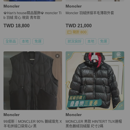
Moncler
Moncler
💎Han's house精品服飾💎 moncler Ti
Moncler 羽絨拼接羊毛薄款外套
b 羽絨 背心 現貨 青年款
TWD 18,800
TWD 21,000
現折 800
全新品
本地
免運
狀況良好
本地
免運
Moncler
Moncler
99成新｜MONCLER 90% 鵝絨填充 X
MONCLER 男款 HINTERT TUX連帽
羊毛拼接口袋背心/ 黑
黑色鵝绒羽絨服 尺寸2碼