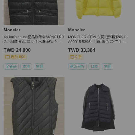
Moncler
Moncler
💎Han's house精品服飾💎MONCLER
MONCLER CITALA 羽絨外套 I20911
Gui 羽絨 背心 黑 可手水洗 現貨 2 原
A00015 5396L 尼龍 黃色 #2 二手 男
價34000
款
TWD 24,800
TWD 33,384
現折 800
9 折
全新品
本地
免運
狀況良好
日本
免運