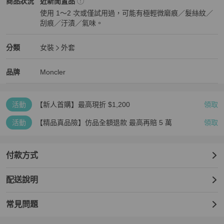
Moncler
女裝
商品狀態與細節
商品狀況
近新閒置品
使用 1～2 次或僅試用過，可能有極輕微磨痕／髮絲紋／
下單前請先確認好尺寸唷
刮痕／汙漬／氣味。
近新閒置品
Moncler
女裝
分類資訊
分類
女裝
外套
女裝
/
外套
推薦
Moncler
Moncler
精品
推薦清單
女裝
品牌介紹
品牌
Moncler
活動
【新人首購】最高現折 $1,200
領取
活動
【精品真品險】仿品全額退款 最高再賠 5 萬
領取
付款方式
配送說明
常見問題