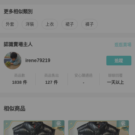
更多相似類別
更多
Moncler
女裝
相似商品推薦
外套
洋裝
上衣
裙子
褲子
認識賣場主人
逛逛賣場
PopChill 拍拍圈嚴選賣家
irene79219
介紹
irene79219
追蹤
商品數
商品售出
安心購通過
聊聊回覆
1838 件
127 件
-
一天以上
相似商品
更多相似
Moncler
女裝
推薦精品