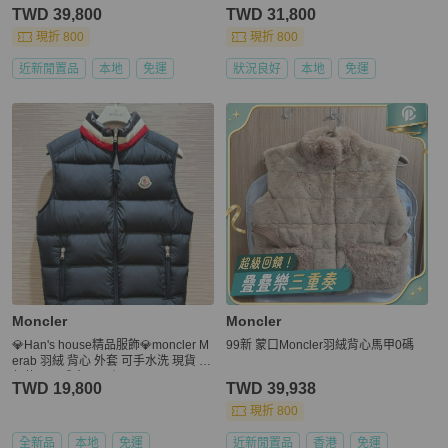
TWD 39,800
TWD 31,800
現折 800
現折 800
近新閒置品
本地
免運
狀況良好
本地
免運
Moncler
Moncler
💎Han's house精品服飾💎moncler M
99新 蒙口Moncler羽絨背心馬甲0碼
erab 羽絨 背心 外套 可手水洗 現貨 青
年款 = 男成人 S 原價24000
TWD 19,800
TWD 39,938
現折 800
全新品
本地
免運
近新閒置品
香港
免運