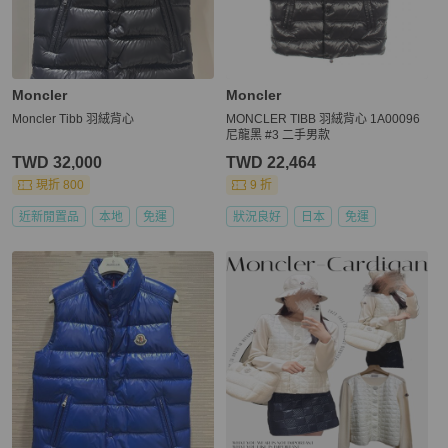
Moncler
Moncler
Moncler Tibb 羽絨背心
MONCLER TIBB 羽絨背心 1A00096
尼龍黑 #3 二手男款
TWD 32,000
TWD 22,464
現折 800
9 折
近新閒置品
本地
免運
狀況良好
日本
免運