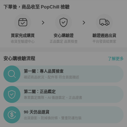
下單後，商品收至 PopChill 檢驗
買家完成購買
安心購驗證
驗證通過出貨
收貨至驗證中心
正品鑑定 品質檢查
平台發貨給買家
安心購檢驗流程
了解更多
PopChill拍拍圈正品驗證、安心購檢驗流程介紹
第一關：專人品質檢查
確認商品狀況、配件等 符合頁面描述
第二關：正品鑑定
專業鑑定團隊、AI 儀器鑑定、正品證書
90 天仿品退貨
出貨錄影、防掉換封條、雙重防護包裝