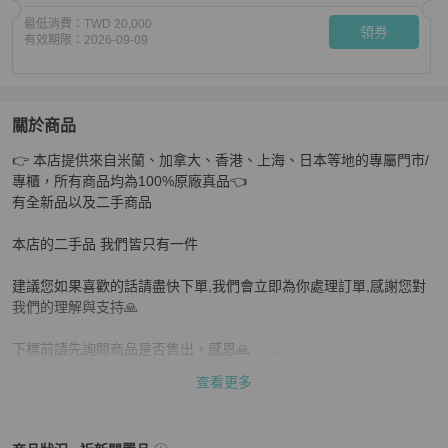
最低消費：
TWD 20,000
領券
有效期限：
2026-09-09
關於商品
關於
👉 本店提供來自米蘭、加拿大、香港、上海、日本等地的專屬門市/
Moncler Tibb黑色羽絨背心 全新閒置
商品詳情與購買須知
專櫃，所有商品均為100%原廠真品👈

有全新品以及二手商品

本店的二手品 我們皆只有一件

建議您如果喜歡的話請盡快下單,我們會立即為你處理訂單,感謝您對
我們的理解與支持🙏

下標前請先詢問商品是否售出，感恩🙏     

查看更多
支持零卡分期  歡迎詢問

如果是二手品售出不退
