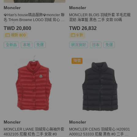
Moncler
Moncler
💎Han's house精品服飾💎moncler 聯
MONCLER BLOIS 羽絨外套 羊毛尼龍
名 THom Browne LOGO 羽絨 背心 外
混紡 海軍藍 黑色 二手 女款 00碼
套 現貨1
TWD 20,800
TWD 26,832
現折 800
9 折
全新品
本地
免運
狀況良好
日本
免運
降價
Moncler
Moncler
MONCLER LIANE 羽絨背心無袖外套
MONCLER CENIS 羽絨背心 H20931
4832105 尼龍 紅色 二手 女款 #0
A00012 53333 尼龍 黑色 #0 二手 女