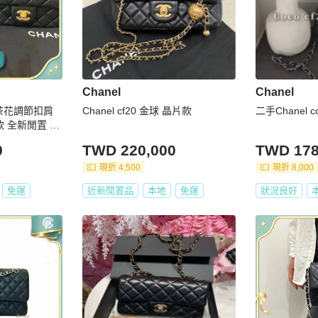
Chanel
Chanel
 山茶花調節扣肩
Chanel cf20 金球 晶片款
二手Chanel c
款 全新閒置 配
證
0
TWD 220,000
TWD 178
現折 4,500
現折 8,000
免運
近新閒置品
本地
免運
狀況良好