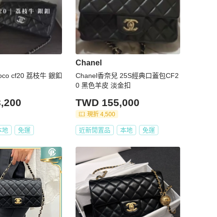
Chanel
oco cf20 荔枝牛 銀釦
Chanel香奈兒 25S經典口蓋包CF2
0 黑色羊皮 淡金扣
,200
TWD 155,000
現折 4,500
本地
免運
近新閒置品
本地
免運