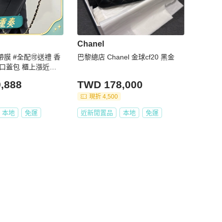
Chanel
帶膜 #全配🉑送禮 香
巴黎總店 Chanel 金球cf20 黑金
金口蓋包 櫃上漲近
,888
TWD 178,000
現折 4,500
本地
免運
近新閒置品
本地
免運