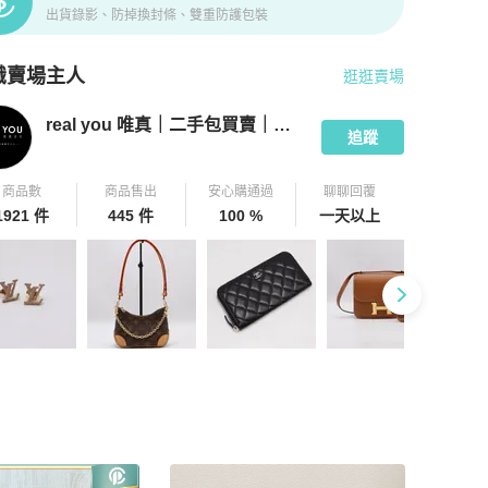
出貨錄影、防掉換封條、雙重防護包裝
識賣場主人
逛逛賣場
pChill 拍拍圈嚴選賣家
real you 唯真｜二手包買賣｜實體門市
介紹
real you 唯真｜二手包買賣｜實體門市
追蹤
商品數
商品售出
安心購通過
聊聊回覆
1921 件
445 件
100 %
一天以上