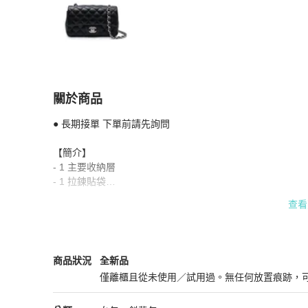
關於商品
關於
● 長期接單 下單前請先詢問

CHANEL 經典口蓋包 CF20 - 粒面牛皮黑銀
商品
【簡介】

- 1 主要收納層

- 1 拉鍊貼袋

- 1 收納貼袋

查看
- 1 背面外貼袋

- 旋轉鈕開口

【尺寸】20 x 12 x 7 cm

【材質】粒面小牛皮

Chanel
女包
商品狀態與細節
商品狀況
全新品
【商品配件】盒子、防塵袋
僅離櫃且從未使用／試用過。無任何放置痕跡，
全新品