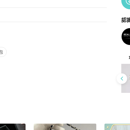
認
Po
包