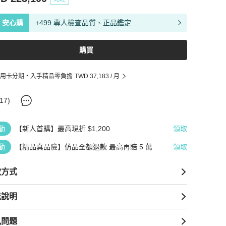
安心購
+499 專人檢查品質、正品鑑定
購買
用卡分期・入手精品零負擔
TWD 37,183
/ 月
17
)
動
【新人首購】最高現折 $1,200
領取
動
【精品真品險】仿品全額退款 最高再賠 5 萬
領取
款方式
送說明
見問題