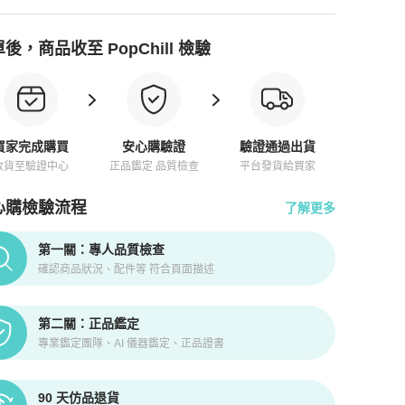
後，商品收至 PopChill 檢驗
買家完成購買
安心購驗證
驗證通過出貨
收貨至驗證中心
正品鑑定 品質檢查
平台發貨給買家
心購檢驗流程
了解更多
pChill拍拍圈正品驗證、安心購檢驗流程介紹
第一關：專人品質檢查
確認商品狀況、配件等 符合頁面描述
第二關：正品鑑定
專業鑑定團隊、AI 儀器鑑定、正品證書
90 天仿品退貨