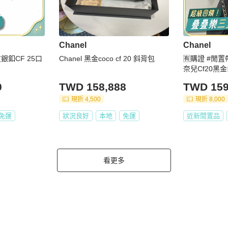
Chanel
Chanel
銀釦CF 25口
Chanel 黑金coco cf 20 斜背包
🈶購證 #閒置
奈兒Cf20黑
2️⃣0️⃣萬
0
TWD 158,888
TWD 159
現折 4,500
現折 8,000
免運
狀況良好
本地
免運
近新閒置品
看更多