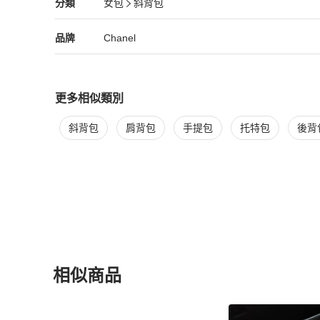
Chanel
女包
分類資訊
分類
女包
斜背包
女包
/
斜背包
推薦
Chanel
Chanel
精品
推薦清單
女包
品牌介紹
品牌
Chanel
更多相似類別
更多
Chanel
女包
相似商品推薦
斜背包
肩背包
手提包
托特包
後背
相似商品
更多相似
Chanel
女包
推薦精品