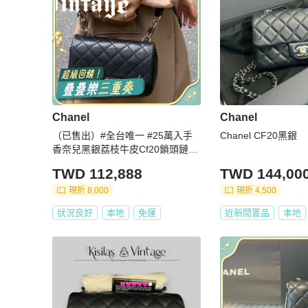
Chanel
Chanel
（已售出）#全台唯一 #25萬入手
Chanel CF20黑銀
香奈兒黑銀荔枝牛皮Cf20鎖頭鏈條
斜挎肩背包 🉑送禮超耐 好裝
TWD 112,888
TWD 144,00
現折 8,000
現折 4,500
狀況良好
本地
免運
近新閒置品
本地