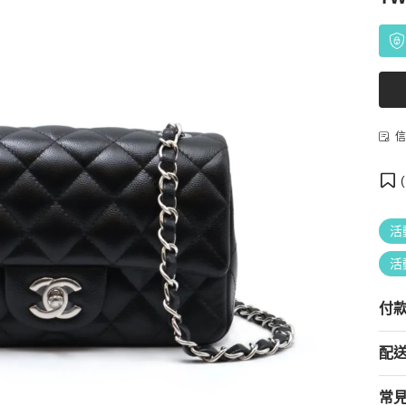
信
(
活
活
付
配
常