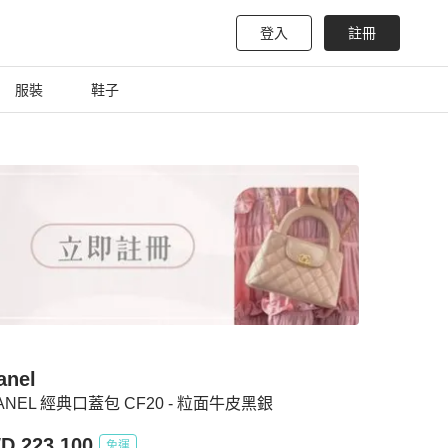
登入
註冊
服裝
鞋子
anel
ANEL 經典口蓋包 CF20 - 粒面牛皮黑銀
D 223,100
免運