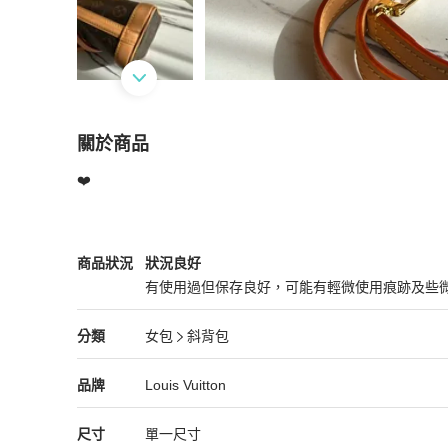
關於商品
關於
❤️
Lv nano水桶包
商品詳情與購買須知
Louis Vuitton
女包
商品狀態與細節
商品狀況
狀況良好
有使用過但保存良好，可能有輕微使用痕跡及些
狀況良好
Louis Vuitton
女包
分類資訊
分類
女包
斜背包
女包
/
斜背包
推薦
Louis Vuitton
Louis Vuitton
精品
推薦清單
女包
品牌介紹
品牌
Louis Vuitton
尺寸
單一尺寸