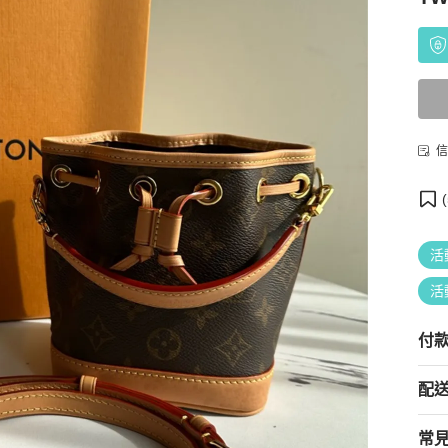
信
(
活
活
付
配
常