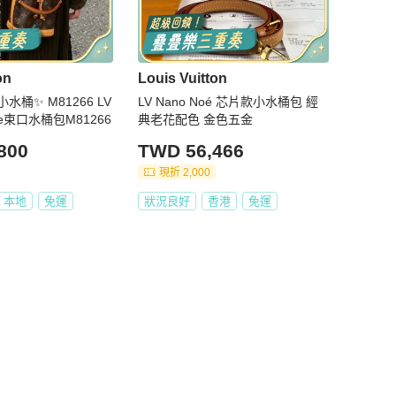
on
Louis Vuitton
桶✨ M81266 LV
LV Nano Noé 芯片款小水桶包 經
oe束口水桶包M81266
典老花配色 金色五金
800
TWD 56,466
現折 2,000
本地
免運
狀況良好
香港
免運