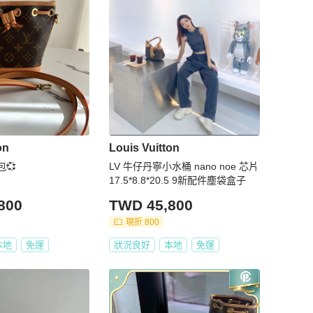
on
Louis Vuitton
包💞
LV 牛仔丹寧小水桶 nano noe 芯片
17.5*8.8*20.5 9新配件塵袋盒子
800
TWD 45,800
現折 800
本地
免運
狀況良好
本地
免運