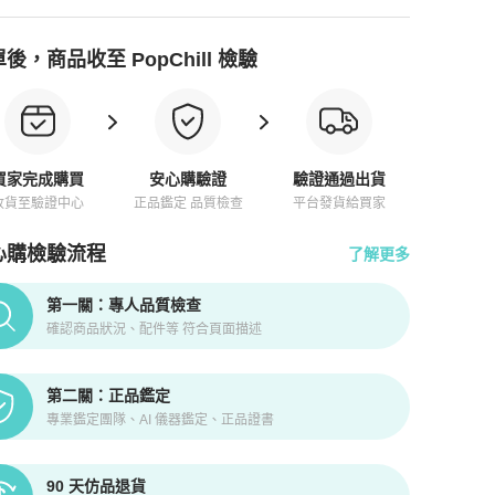
後，商品收至 PopChill 檢驗
買家完成購買
安心購驗證
驗證通過出貨
收貨至驗證中心
正品鑑定 品質檢查
平台發貨給買家
心購檢驗流程
了解更多
pChill拍拍圈正品驗證、安心購檢驗流程介紹
第一關：專人品質檢查
確認商品狀況、配件等 符合頁面描述
第二關：正品鑑定
專業鑑定團隊、AI 儀器鑑定、正品證書
90 天仿品退貨