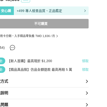
安心購
+499 專人檢查品質、正品鑑定
不可購買
用卡分期・入手精品零負擔
TWD 1,836
/ 月
54
)
動
【新人首購】最高現折 $1,200
領取
動
【精品真品險】仿品全額退款 最高再賠 5 萬
領取
款方式
送說明
見問題