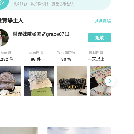
出貨錄影、防掉換封條、雙重防護包裝
識賣場主人
逛逛賣場
pChill 拍拍圈嚴選賣家
梨渦妹陳楹縈💕grace0713
介紹
梨渦妹陳楹縈💕grace0713
追蹤
商品數
商品售出
安心購通過
聊聊回覆
1282 件
86 件
80 %
一天以上