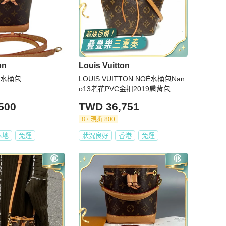
on
Louis Vuitton
é 水桶包
LOUIS VUITTON NOÉ水桶包Nan
o13老花PVC金扣2019肩背包
500
TWD 36,751
現折 800
本地
免運
狀況良好
香港
免運