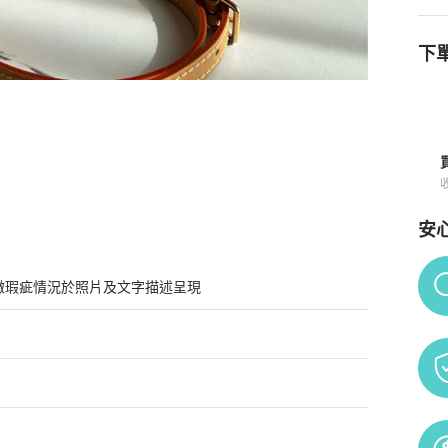
下單
安
Po
微瑕疵情況於照片及文字描述呈現