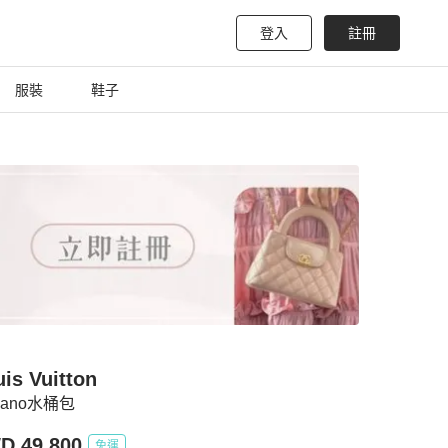
登入
註冊
服裝
鞋子
is Vuitton
 nano水桶包
D 49,800
免運