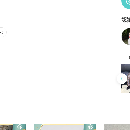
認
Po
包