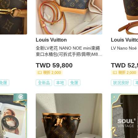
Louis Vuitton
Louis Vuitt
全新LV老花 NANO NOE mini束繩
LV Nano No
束口水桶包(可拆式手把/肩帶)M81
266
TWD 59,800
TWD 52,
現折 2,000
現折 2,000
免運
全新品
本地
免運
狀況良好