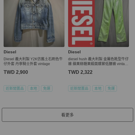
Diesel
Diesel
Diesel 義大利製 Y2K仿舊土石刷色牛
diesel hush 義大利製 金屬色靴型牛仔
仔外套 丹寧騎士外套 vintage
褲 蘋果綠糖果緞面嫘縈低腰褲 vintag
e w28 Y2K
TWD 2,900
TWD 2,322
近新閒置品
本地
免運
近新閒置品
本地
免運
看更多