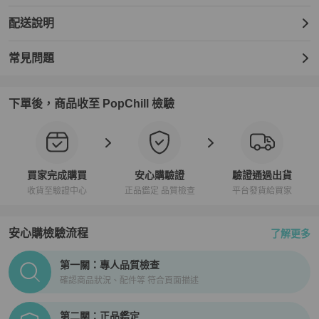
配送說明
常見問題
下單後，商品收至 PopChill 檢驗
買家完成購買
安心購驗證
驗證通過出貨
收貨至驗證中心
正品鑑定 品質檢查
平台發貨給買家
安心購檢驗流程
了解更多
PopChill拍拍圈正品驗證、安心購檢驗流程介紹
第一關：專人品質檢查
確認商品狀況、配件等 符合頁面描述
第二關：正品鑑定