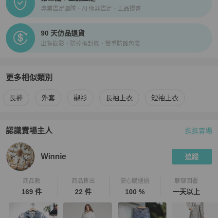
專業鑑定團隊、AI 儀器鑑定、正品證書
90 天仿品退貨
出貨錄影、防掉換封條、雙重防護包裝
更多相似類別
更多
Diesel
男裝
相似商品推薦
長褲
外套
襯衫
長袖上衣
短袖上衣
認識賣場主人
逛逛賣場
PopChill 拍拍圈嚴選賣家
Winnie
介紹
Winnie
追蹤
商品數
商品售出
安心購通過
聊聊回覆
169 件
22 件
100 %
一天以上