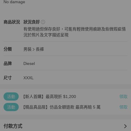
No damage
Diesel
男裝
商品狀態與細節
商品狀況
狀況良好
有使用過但保存良好，可能有輕微使用痕跡及些微瑕疵情
況於照片及文字描述呈現
狀況良好
Diesel
男裝
分類資訊
分類
男裝
長褲
男裝
/
長褲
推薦
Diesel
Diesel
精品
推薦清單
男裝
品牌介紹
品牌
Diesel
尺寸
XXXL
活動
【新人首購】最高現折 $1,200
領取
活動
【精品真品險】仿品全額退款 最高再賠 5 萬
領取
付款方式