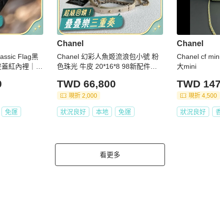
Chanel
Chanel
ssic Flag黑
Chanel 幻彩人魚姬流浪包小號 粉
Chanel cf m
雙蓋紅內裡｜閒
色珠光 牛皮 20*16*8 98新配件塵
大mini
袋保卡
0
TWD 66,800
TWD 147
現折 2,000
現折 4,500
免運
狀況良好
本地
免運
狀況良好
看更多