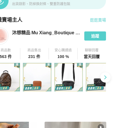
出貨錄影、防掉換封條、雙重防護包裝
識賣場主人
逛逛賣場
pChill 拍拍圈嚴選賣家
沐想精品 Mu Xiang_Boutique ｜二手精
沐想精品 Mu Xiang_Boutique ｜二手精品收購
追蹤
商品數
商品售出
安心購通過
聊聊回覆
563 件
231 件
100 %
當天回覆