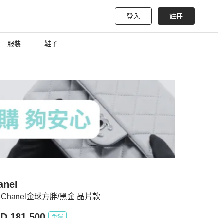
登入
註冊
服裝
鞋子
anel
Chanel金球方胖/黑金 晶片款
D 181,500
免運