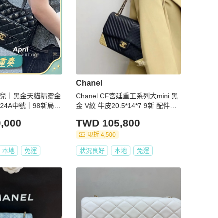
Chanel
l香奈兒｜黑金天貓精靈金
Chanel CF宮廷重工系列大mini 黑
皮24A中號｜98新局部
金 V紋 牛皮20.5*14*7 9新 配件塵
袋
,000
TWD 105,800
現折 4,500
本地
免運
狀況良好
本地
免運