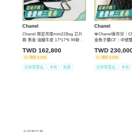
Chanel
Chanel
Chanel 限定吊墜mini22Bag 芯片
💎Chanel香奈兒｜Cla
款 黑金 油蠟牛皮 17*17*6 99新配
金魚子醬CF｜中號
件盒 塵袋
置新帶膜｜26開
TWD 162,800
TWD 230,00
現折 8,000
現折 8,000
近新閒置品
本地
免運
近新閒置品
本地