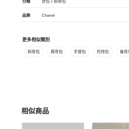
Chanel
女包
分類資訊
分類
女包
斜背包
真的好喜歡，真的誠意推薦🫶🏻

女包
/
斜背包
推薦
 #chanel #chanelbag #chanel金球 #chanel金球方胖

Chanel
Chanel
精品
推薦清單
女包
品牌介紹
品牌
Chanel
#香奈兒
更多相似類別
更多
Chanel
女包
相似商品推薦
斜背包
肩背包
手提包
托特包
後背
相似商品
更多相似
Chanel
女包
推薦精品