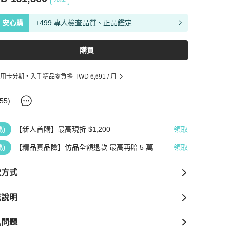
安心購
+499 專人檢查品質、正品鑑定
購買
用卡分期・入手精品零負擔
TWD 6,691
/ 月
55
)
動
【新人首購】最高現折 $1,200
領取
動
【精品真品險】仿品全額退款 最高再賠 5 萬
領取
款方式
送說明
見問題