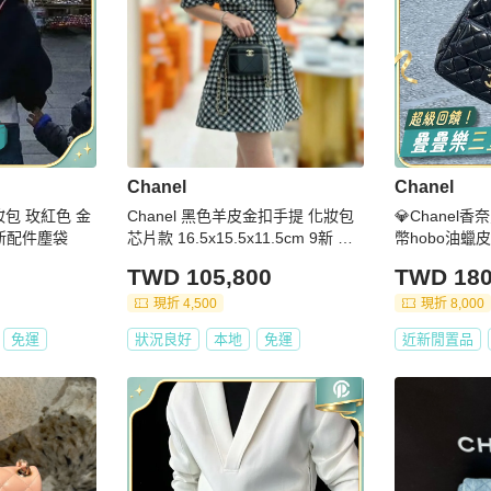
Chanel
Chanel
妝包 玫紅色 金
Chanel 黑色羊皮金扣手提 化妝包
💎Chane
16*10*8 99新配件塵袋
芯片款 16.5x15.5x11.5cm 9新 配
幣hobo油蠟
件塵袋
膜芯片款
TWD 105,800
TWD 180
現折 4,500
現折 8,000
免運
狀況良好
本地
免運
近新閒置品