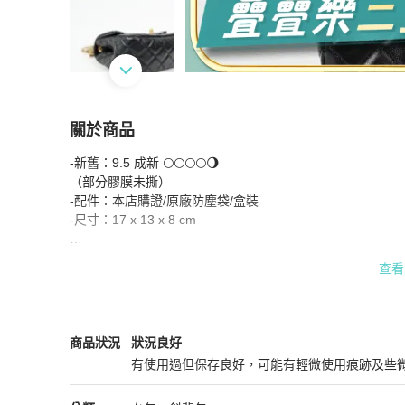
關於商品
關於
-新舊：9.5 成新 🌕🌕🌕🌕🌖

二手Chanel金球方胖/黑金 晶片款
商品詳情與購
（部分膠膜未撕）

-配件：本店購證/原廠防塵袋/盒裝

-尺寸：17 x 13 x 8 cm

查看
以澎潤皮革點綴一顆小金球🤍

完美詮釋最可愛經典的方胖！

Chanel
女包
商品狀態與細節
商品狀況
狀況良好
實用可調節長度的設計

有使用過但保存良好，可能有輕微使用痕跡及些
黑金搭配 優雅與高級感直接拿捏><

狀況良好