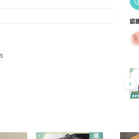
認
Po
包