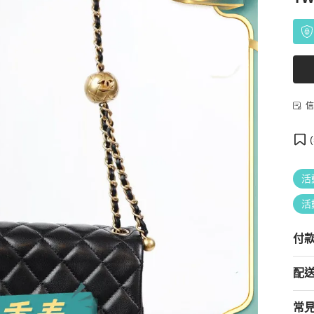
信
(
活
活
付
配
常