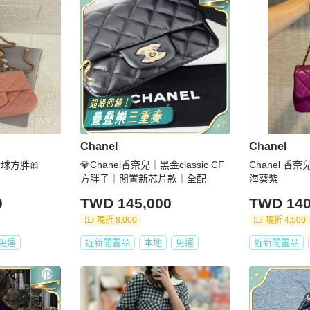
Chanel
Chanel
金球方胖🎀
💎Chanel香奈兒｜黑金classic CF
Chanel 香奈
方胖子｜閒置新芯片款｜全配
海葵紫
0
TWD 145,000
TWD 140
現折 8,000
現折 4,500
免運
近新閒置品
本地
免運
近新閒置品