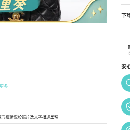
下單
買須知
安
Po
更多
微瑕疵情況於照片及文字描述呈現