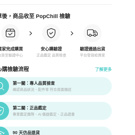
後，商品收至 PopChill 檢驗
買家完成購買
安心購驗證
驗證通過出貨
收貨至驗證中心
正品鑑定 品質檢查
平台發貨給買家
心購檢驗流程
了解更多
pChill拍拍圈正品驗證、安心購檢驗流程介紹
第一關：專人品質檢查
確認商品狀況、配件等 符合頁面描述
第二關：正品鑑定
專業鑑定團隊、AI 儀器鑑定、正品證書
90 天仿品退貨