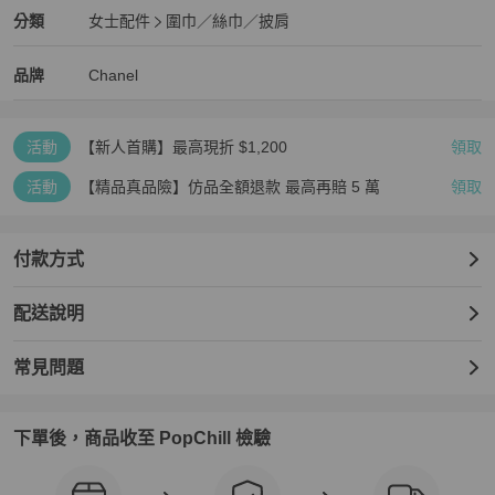
Chanel
女士配件
分類資訊
分類
女士配件
圍巾／絲巾／披肩
女士配件
/
圍巾／絲巾／披肩
推薦
Chanel
Chanel
精品
推薦清單
女士配件
品牌介紹
品牌
Chanel
活動
【新人首購】最高現折 $1,200
領取
活動
【精品真品險】仿品全額退款 最高再賠 5 萬
領取
付款方式
配送說明
常見問題
下單後，商品收至 PopChill 檢驗