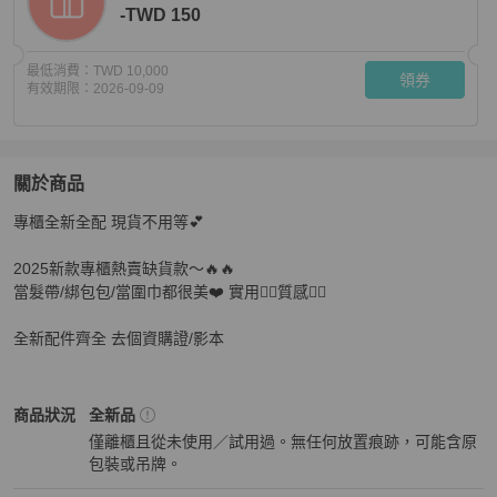
-TWD 150
最低消費：
TWD 10,000
領券
有效期限：
2026-09-09
關於商品
關於
專櫃全新全配 現貨不用等💕

🔥新款現貨🔥香奈兒絲巾 Chanel細版圍巾 Twilly 黑白點
2025新款專櫃熱賣缺貨款～🔥🔥

當髮帶/綁包包/當圍巾都很美❤️ 實用👍🏻質感👍🏻

全新配件齊全 去個資購證/影本
Chanel
女士配件
商品狀態與細節
商品狀況
全新品
僅離櫃且從未使用／試用過。無任何放置痕跡，可能含原
包裝或吊牌。
全新品