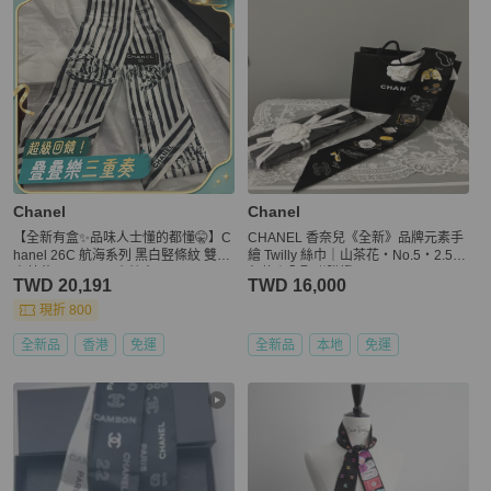
Chanel
Chanel
【全新有盒✨品味人士懂的都懂🤫】C
CHANEL 香奈兒《全新》品牌元素手
hanel 26C 航海系列 黑白竪條紋 雙C
繪 Twilly 絲巾｜山茶花・No.5・2.55
山茶花logo twilly 小絲巾
包款｜全配附購證
TWD 20,191
TWD 16,000
現折 800
全新品
香港
免運
全新品
本地
免運