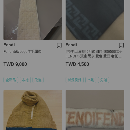
Fendi
Fendi
Fendi滿版Logo羊毛圍巾
‼️換季出清價‼️9月調回原價$6500㊣✨
FENDI ✨芬迪 黑灰 雙色 雙面 老花 FF
羊毛 保暖 圍巾 披肩/保證正品🌳二手
TWD 9,000
TWD 4,500
樹屋🌳
全新品
本地
免運
狀況良好
本地
免運