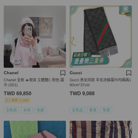
Chanel
Gucci
Chanel 全新 🔥現貨 立體雙C 粉色 圍
Gucci 男女同款 羊毛流蘇圍巾均碼碼1
巾 (S01)
90cm*37cm
TWD 69,850
TWD 9,088
現折 2,000
全新品
本地
免運
全新品
香港
免運