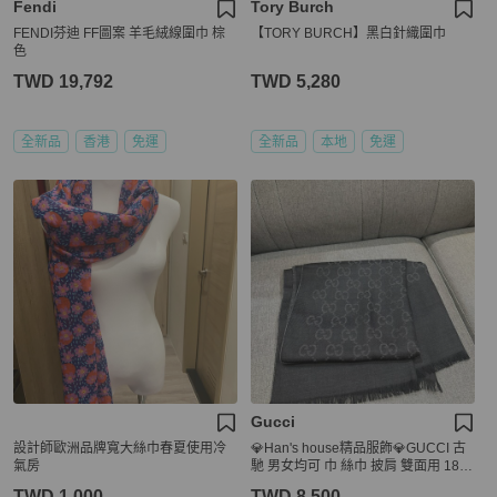
Fendi
Tory Burch
FENDI芬迪 FF圖案 羊毛絨線圍巾 棕
【TORY BURCH】黑白針織圍巾
色
TWD 19,792
TWD 5,280
全新品
香港
免運
全新品
本地
免運
Gucci
設計師歐洲品牌寬大絲巾春夏使用冷
💎Han's house精品服飾💎GUCCI 古
氣房
馳 男女均可 巾 絲巾 披肩 雙面用 181
×46cm
TWD 1,000
TWD 8,500