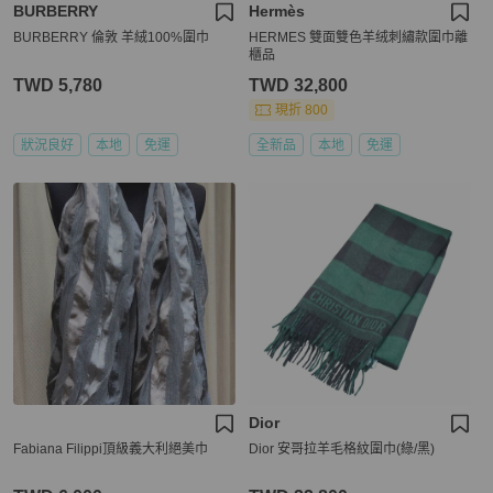
BURBERRY
Hermès
BURBERRY 倫敦 羊絨100%圍巾
HERMES 雙面雙色羊绒刺繡款圍巾離
櫃品
TWD 5,780
TWD 32,800
現折 800
狀況良好
本地
免運
全新品
本地
免運
Dior
Fabiana Filippi頂級義大利絕美巾
Dior 安哥拉羊毛格紋圍巾(綠/黑)