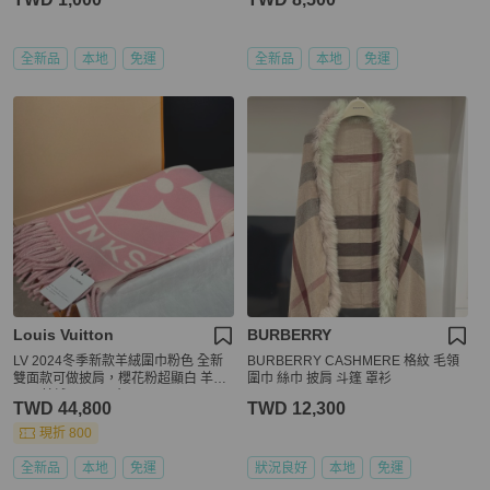
全新品
本地
免運
全新品
本地
免運
Louis Vuitton
BURBERRY
LV 2024冬季新款羊絨圍巾粉色 全新
BURBERRY CASHMERE 格紋 毛領
雙面款可做披肩，櫻花粉超顯白 羊毛
圍巾 絲巾 披肩 斗篷 罩衫
62%羊絨38% 尺寸195cm*45cm
TWD 44,800
TWD 12,300
現折 800
全新品
本地
免運
狀況良好
本地
免運