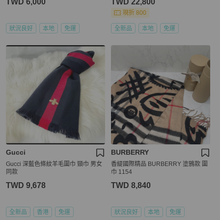
TWD 6,000
TWD 22,800
現折 800
狀況良好
本地
免運
全新品
本地
免運
Gucci
BURBERRY
Gucci 深藍色條紋羊毛圍巾 頸巾 男女
香緹國際精品 BURBERRY 塗鴉款 圍
同款
巾 1154
TWD 9,678
TWD 8,840
全新品
香港
免運
狀況良好
本地
免運