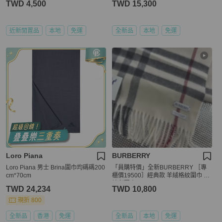
TWD 4,500
TWD 15,300
近新閒置品
本地
免運
全新品
本地
免運
Loro Piana
BURBERRY
Loro Piana 男士 Brina圍巾均碼碼200
「員購特價」全新BURBERRY ［專
cm*70cm
櫃價19500］經典款 羊絨格紋圍巾 博
柏利圍巾
TWD 24,234
TWD 10,800
現折 800
全新品
香港
免運
全新品
本地
免運