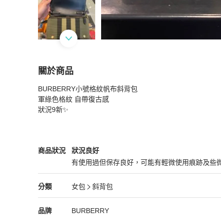
關於商品
關於
BURBERRY小號格紋帆布斜背包

BURBERRY小號格紋帆布斜背包 軍綠
商品詳情
軍綠色格紋 自帶復古感

狀況9新✨
BURBERRY
女包
商品狀態與細節
商品狀況
狀況良好
有使用過但保存良好，可能有輕微使用痕跡及些
狀況良好
BURBERRY
女包
分類資訊
分類
女包
斜背包
女包
/
斜背包
推薦
BURBERRY
BURBERRY
精品
推薦清單
女包
品牌介紹
品牌
BURBERRY