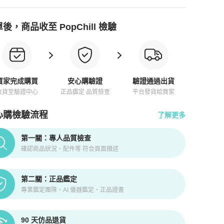
後，商品收至 PopChill 檢驗
買家完成購買
安心購驗證
驗證通過出貨
收貨至驗證中心
正品鑑定 品質檢查
平台發貨給買家
心購檢驗流程
了解更多
pChill拍拍圈正品驗證、安心購檢驗流程介紹
第一關：專人品質檢查
確認商品狀況、配件等 符合頁面描述
第二關：正品鑑定
專業鑑定團隊、AI 儀器鑑定、正品證書
90 天仿品退貨