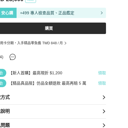
安心購
+499 專人檢查品質、正品鑑定
購買
用卡分期・入手精品零負擔
TWD 848
/ 月
4
)
動
【新人首購】最高現折 $1,200
領取
動
【精品真品險】仿品全額退款 最高再賠 5 萬
領取
款方式
送說明
見問題