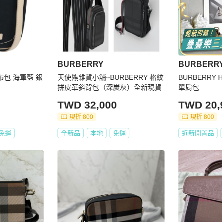
BURBERRY
BURBERR
帆布包 海軍藍 銀
天使熊雜貨小舖~BURBERRY 格紋
BURBERRY H
拼皮革斜背包（深炭灰）全新現貨
單肩包
TWD 32,000
TWD 20,
現折 800
現折 800
免運
全新品
本地
免運
近新閒置品