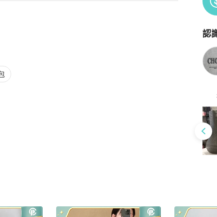
認
Po
包