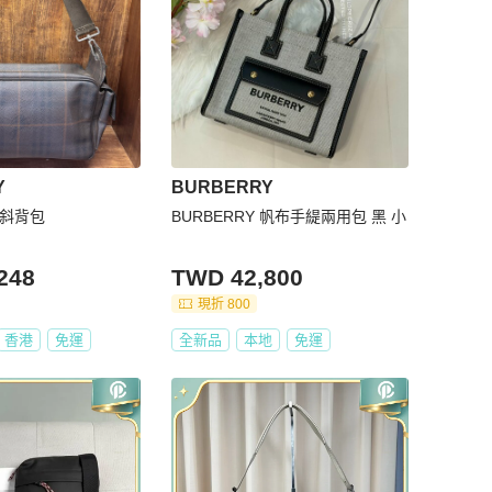
Y
BURBERRY
格紋斜背包
BURBERRY 帆布手緹兩用包 黑 小
248
TWD 42,800
現折 800
香港
免運
全新品
本地
免運