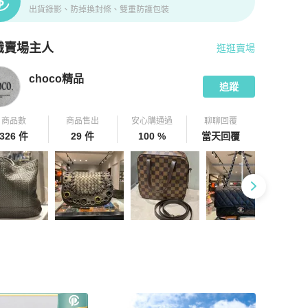
出貨錄影、防掉換封條、雙重防護包裝
識賣場主人
逛逛賣場
pChill 拍拍圈嚴選賣家
choco精品
介紹
choco精品
追蹤
商品數
商品售出
安心購通過
聊聊回覆
326 件
29 件
100 %
當天回覆