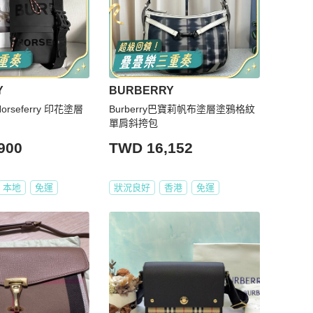
Y
BURBERRY
orseferry 印花塗層
Burberry巴寶莉帆布塗層塗鴉格紋
單肩斜挎包
900
TWD 16,152
本地
免運
狀況良好
香港
免運