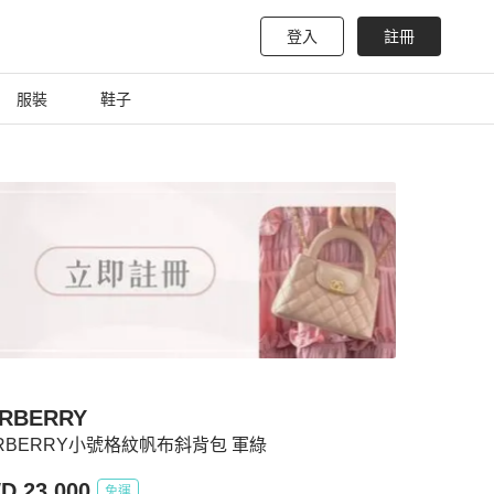
登入
註冊
服裝
鞋子
RBERRY
RBERRY小號格紋帆布斜背包 軍綠
D 23,000
免運