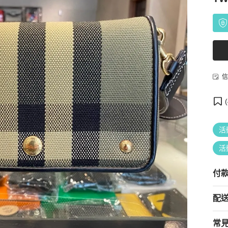
信
(
活
活
付
配
常