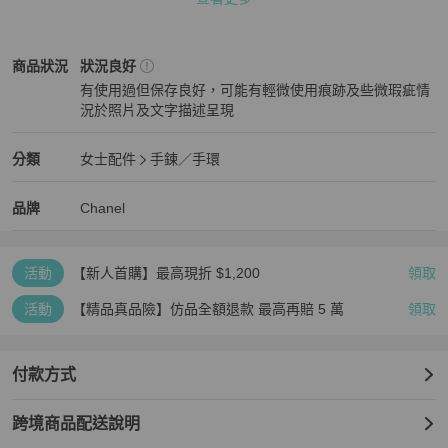
產品編號：-

序號：-

產地：法國

Chanel
女士配件
商品狀態與細節
商品狀況
狀況良好
等級：B

有使用過但保存良好，可能有輕微使用痕跡及些微瑕疵情
貨號：am1441sSA

況於照片及文字描述呈現
狀態 : 

狀況良好
外表面：拋光

Chanel
女士配件
分類資訊
分類
女士配件
手鍊／手環
裡面 ： -

女士配件
/
手鍊／手環
推薦
口袋 ： -

Chanel
Chanel
精品
推薦清單
女士配件
品牌介紹
品牌
Chanel
角球：-

氣味：對我們來說沒有難聞的氣味。

其他備註：-

活動
【新人首購】最高現折 $1,200
領取
【PopChill 台灣購物保障】

★免國際運費，免高額關稅．90天仿品疑慮全額退款

活動
【精品真品險】仿品全額退款 最高再賠 5 萬
領取
★下單時於 PopChill 付費台幣499元加購安心購（正品鑑定）與（品
質檢查）服務，意即商品抵達台灣時，由PopChill進行開箱錄影比對
商品圖文相符以及二次鑑定和確認缺件，如存在重大落差，平台將提
付款方式
供拍照服務，買家有權利取消訂單，無須支付任何費用。

跨境商品配送說明
【PopChill 香港購物保障】
