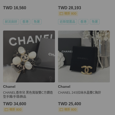
TWD 16,560
TWD 28,193
現折 800
狀況良好
香港
免運
近新閒置品
香港
免運
Chanel
Chanel
CHANEL香奈兒 黑色寬版雙C方鑽造
CHANEL 24S拉絲水晶雙C胸針
型手鐲/手環/飾品
TWD 34,600
TWD 25,400
現折 800
現折 800