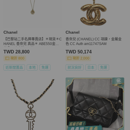
Chanel
Chanel
【巴黎站二手名牌專賣店】＊現貨＊C
香奈兒 (CHANEL) CC 項鍊，金屬金
HANEL 香奈兒 真品＊ ABE550金色
色 CC Auth am11747SAM
花朵內珍珠雙C項鍊
TWD 28,800
TWD 50,174
現折 800
現折 2,000
近新閒置品
本地
免運
狀況良好
日本
免運