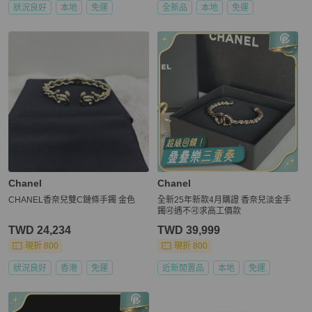
狀況良好
本地
免運
全新品
本地
免運
Chanel
Chanel
CHANEL香奈兒雙C鏈條手鐲 金色
全新25年新款4月購證 香奈兒淡金手
鐲🉑遇不🉑求高工價款
TWD 24,234
TWD 39,999
現折 800
現折 800
狀況良好
香港
免運
近新閒置品
本地
免運