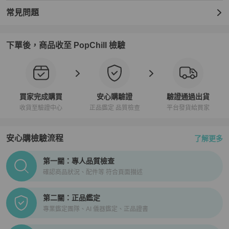
★免國際運費，免關稅．90天內存疑全額退款

★ 香港地區：下單時於 PopChill 付費港幣399元加購安心購（正貨鑑
常見問題
證）與（品質檢查）服務，意即商品抵達香港時，由PopChill進行開
箱錄影比對描述相符以及二次鑑定，如存在重大落差，平台將提供拍
照服務，買家有權利取消訂單，無須支付任何費用。

下單後，商品收至 PopChill 檢驗
【PopChill 全球購物保障】

★若商品不通過PopChill 的品質檢查和鑑定，您的訂單將被取消，系
統自動退回整張訂單的金額（包含安心購費用）。

★ 鑑定將使用美國第三方權威專業鑑定機構之服務，大多數加贈正貨
買家完成購買
安心購驗證
驗證通過出貨
證書，部分含鑑定分析。

收貨至驗證中心
正品鑑定 品質檢查
平台發貨給買家
安心購檢驗流程
了解更多
【寄送時程相關】

★ 空運直送 │ 縮短您的等待時間

PopChill拍拍圈正品驗證、安心購檢驗流程介紹
★ 依寄達國家區域、驗關、航班或氣候等不可控制因素而異。

第一關：專人品質檢查
★ 商品由境外寄至 PopChill 驗證中心鑑定（鑑證）通過後才配送，
確認商品狀況、配件等 符合頁面描述
因此比一般包裹需要多 2～3天的鑑定（鑑證）與檢查作業時間。

第二關：正品鑑定
【商品瑕疵說明】

專業鑑定團隊、AI 儀器鑑定、正品證書
★ 日本中古奢侈品市場對於商品進行分級，讓消費者即使透過網購，
也能從英文字母等級（SA．A 級．B 級．BC 級）判斷商品的保存狀