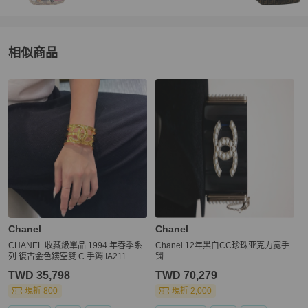
【取消訂單與退貨政策】

★ 下單後不接受買家無正當理由的換貨，退貨等要求。

★ 若商品已通過跨境寄送與 PopChill 的鑑定抵達買家手上，而買家
相似商品
因個人因素想要退貨，需自行負擔國際運費和相關產生的關稅寄回給
 Brand Street 日本，PopChill 並非商品轉售人，商品係為您向日本 B
更多相似
Chanel
女士配件
推薦精品
rand Street 購買，我方協助進行鑑定和訂購，因此我方無法代替賣
方（Brand Street）行使是否同意退貨的權利，Brand Street 是日本
老牌中古店，對於品質和信譽均有良好的把關，敬請放心購買。

★ 買家一旦依照 PopChill 平台所定方式、條件及流程完成下單，即
表示願意依照本服務約定條款及相關網頁上所載明的約定內容、交易
條件、退貨政策或限制。

【電子發票與關稅政策】

★ 商品通過鑑定（鑑證）後，PopChill 依法將會開立「訂單金額」全
額的台灣統一發票，以電子發票形式寄至買家提供之電郵信箱。

Chanel
Chanel
★ 各國海關如有關稅 PopChill 均依法申報相符之金額，且均由 Pop
CHANEL 收藏級單品 1994 年春季系
Chanel 12年黑白CC珍珠亚克力宽手
列 復古金色鏤空雙 C 手鐲 IA211
镯
TWD 35,798
TWD 70,279
現折 800
現折 2,000