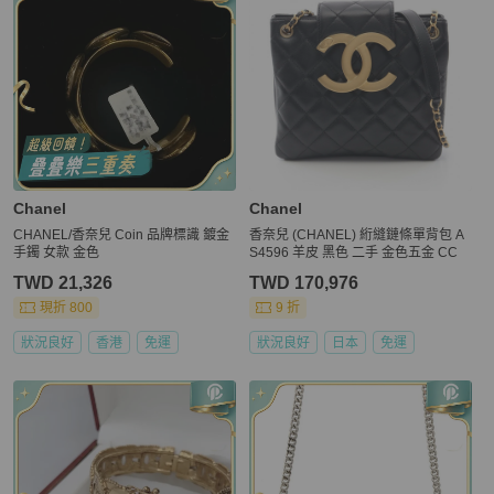
Chanel
Chanel
CHANEL/香奈兒 Coin 品牌標識 鍍金
香奈兒 (CHANEL) 絎縫鏈條單背包 A
手鐲 女款 金色
S4596 羊皮 黑色 二手 金色五金 CC
TWD 21,326
TWD 170,976
現折 800
9 折
狀況良好
香港
免運
狀況良好
日本
免運