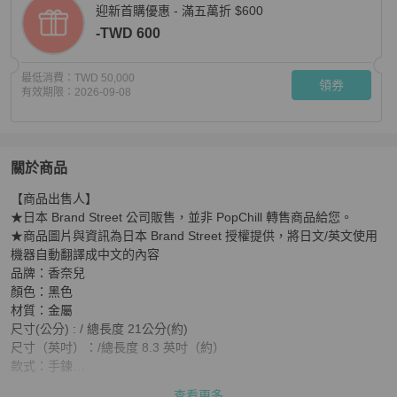
迎新首購優惠 - 滿五萬折 $600
-TWD 600
最低消費：
TWD 50,000
領券
有效期限：
2026-09-08
關於商品
關於
【商品出售人】

【日本直送】香奈兒黑色金屬手鐲，附CC標誌，正品 am14
★日本 Brand Street 公司販售，並非 PopChill 轉售商品給您。

★商品圖片與資訊為日本 Brand Street 授權提供，將日文/英文使用
機器自動翻譯成中文的內容

品牌：香奈兒

顏色：黑色

材質：金屬  

尺寸(公分) : / 總長度 21公分(約)

尺寸（英吋）：/總長度 8.3 英吋（約）

款式：手鍊

附件：道具箱

查看更多