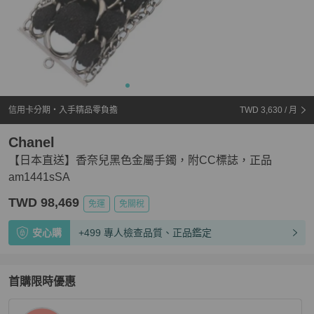
信用卡分期・入手精品零負擔
TWD 3,630
/ 月
Chanel
【日本直送】香奈兒黑色金屬手鐲，附CC標誌，正品
am1441sSA
TWD 98,469
免運
免關稅
安心購
+499 專人檢查品質、正品鑑定
首購限時優惠