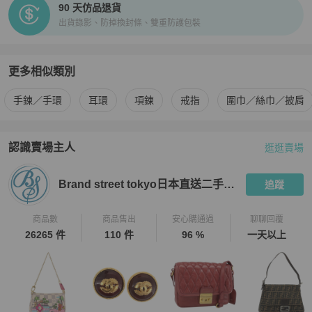
90 天仿品退貨
況。

出貨錄影、防掉換封條、雙重防護包裝
★ 二手商品非新品，圖文已盡力完整敘述細節，請買家務必將商品照
片放大看，並綜合商品圖片和文字去綜合考量與判斷。

★ 日本中古名牌行業統一的分級標準非常嚴謹，商品狀況已於說明處
明確標示等級，如下單即表示可接受商品狀況。

更多相似類別
★商品的成色判定基於 Brand Street 日本的標準來評判，因個人評判
更多
Chanel
女士配件
相似商品推薦
標準的不同，請務必下單前詳細確認商品照片細節和商品情報說明文
手鍊／手環
耳環
項鍊
戒指
圍巾／絲巾／披肩
後來綜合判斷，買方有義務就有疑慮的瑕疵處問清楚，確保商品能達
到您的滿意，如有疑問請APP聊聊詢問客服解答後購買。

★ 中古品有正常使用痕跡，瑕疵基本已拍出，細節如圖，了解更多請
認識賣場主人
逛逛賣場
PopChill 拍拍圈嚴選賣家
Brand street tokyo日本直送二手名牌
使用APP聊聊和客服聯繫。

★包袋尺寸由於測量手法不同，誤差在1cm-3cm屬於正常範圍，正常
Brand street tokyo日本直送二手名牌
追蹤
範圍內誤差不作為退換貨依據。

【PopChill 台北 │ 香港 中英文雙語客戶服務】

商品數
商品售出
安心購通過
聊聊回覆
★ 商品出售人授權 PopChill 台灣提供友善之中英文雙語客戶服務。

26265 件
110 件
96 %
一天以上
★ 有關商品問題，請直接私訊此帳號，商品均在境外賣家手上，Pop
Chill 會幫您代為詢問日本賣家。

★ App 版聊聊服務時間：週一到週五 09:30～18:30。

★ 二手商品只有一件，如商品已經在原網站上被售出、刪除，PopC
hill 會為您取消訂單，還請見諒。
