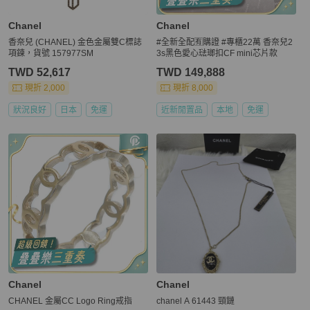
Chanel
Chanel
香奈兒 (CHANEL) 金色金屬雙C標誌
#全新全配🈶購證 #專櫃22萬 香奈兒2
項鍊，貨號 157977SM
3s黑色愛心琺瑯扣CF mini芯片款
TWD 52,617
TWD 149,888
現折 2,000
現折 8,000
狀況良好
日本
免運
近新閒置品
本地
免運
Chanel
Chanel
CHANEL 金屬CC Logo Ring戒指
chanel A 61443 頸鏈