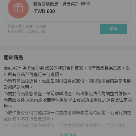
迎新首購優惠 - 滿五萬折 $600
-TWD 600
最低消費：
TWD 50,000
領券
有效期限：
2026-09-08
關於商品
關於
👜eLADY 為 PopChill 認證的特選合作賣家，所有商品皆為正品。全
BREITLING 百年靈超級海洋文化 57 高地腕錶 U10340E31A
店所有商品不再進行任何議價。

👜所有商品免運費，若產生關稅由買家支付。關稅相關疑問請參考財
政部網站說明。

👜關於商品狀態請在下單前聊聊溝通，售出後無法代為調整或維修。

👜商品收件14天內原狀無條件退貨※由買家負擔退貨之運費及往來關
稅※

👜收件後有任何問題請第一時間由聊聊聯絡並等待回復。若自行調整
或送修則不在退貨保證內。

👜全店商品在日本多點連線，下單付款後始確認庫存。若無法提供商
品會取消訂單。

查看更多