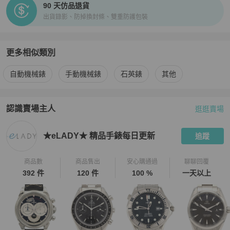
90 天仿品退貨
送時間會通知買家。

出貨錄影、防掉換封條、雙重防護包裝
💎費用相關💎

・所有商品免國際運費。

・所有商品由日本寄出，若產生關稅與其他稅費由買家自行支付。

更多相似類別
・關稅相關問題，請買家參照財政部網站說明。

更多
Breitling
男錶
相似商品推薦
自動機械錶
手動機械錶
石英錶
其他
💎退貨政策💎

・eLADY提供所有商品簽收起14天內無條件退貨。退貨商品需與本店
出貨狀態一致。

認識賣場主人
逛逛賣場
PopChill 拍拍圈嚴選賣家
★eLADY★ 精品手錶每日更新
介紹
・請買家務必錄影開箱以做記錄。

・如需退貨，請在收到商品14天以內透過聊聊聯絡，我們將協助您進
★eLADY★ 精品手錶每日更新
追蹤
行退貨手續。

商品數
商品售出
安心購通過
聊聊回覆
★ 您一旦依照服務網頁所定方式、條件及流程完成下單，即表示願意
392 件
120 件
100 %
一天以上
依照本服務約定條款及相關網頁上所載明的約定內容、交易條件、退