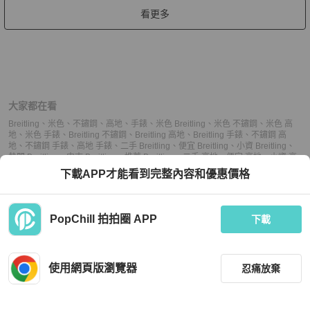
看更多
大家都在看
Breitling
、
米色
、
不鏽鋼
、
高地
、
手錶
、
米色 Breitling
、
米色 不鏽鋼
、
米色 高
地
、
米色 手錶
、
Breitling 不鏽鋼
、
Breitling 高地
、
Breitling 手錶
、
不鏽鋼 高
地
、
不鏽鋼 手錶
、
高地 手錶
、
二手 Breitling
、
便宜 Breitling
、
小資 Breitling
、
熱門 Breitling
、
中古 Breitling
、
推薦 Breitling
、
二手 高地
、
便宜 高地
、
小資 高
地
、
熱門 高地
、
中古 高地
、
推薦 高地
、
二手 手錶
、
便宜 手錶
、
小資 手錶
、
熱
下載APP才能看到完整內容和優惠價格
門 手錶
、
中古 手錶
、
推薦 手錶
PopChill 拍拍圈 APP
下載
上架
使用網頁版瀏覽器
忍痛放棄
議價
購買