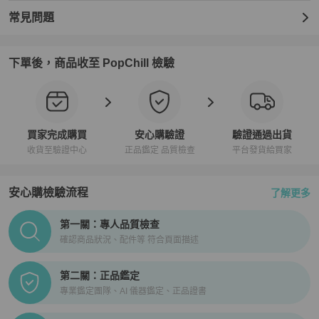
手腕尺寸：19.5厘米/7.67英寸

配件：內盒、外盒、備用錶帶

常見問題
配件須知：購買前，請參考商品圖片，查看商品內含的配件。

成色：二手（良好）

等級：AB級二手 - 有使用痕跡，可見刮痕/污漬，但整體狀況良好

下單後，商品收至 PopChill 檢驗
賣家排名：AB級 

損傷等級：整體磨損 -

商品狀況說明：購買前，請參考圖片以了解商品的具體狀況。

SKU：GZl16qso

💎PopChill 特選日本合作夥伴💎

買家完成購買
安心購驗證
驗證通過出貨
・eLADY 為 PopChill 認證的特選合作賣家，eLADY 為國際反假冒聯
收貨至驗證中心
正品鑑定 品質檢查
平台發貨給買家
盟（IACC總部：華盛頓特區）在日本的唯一成員公司，該聯盟是世
界上最大的打擊仿冒產品的非營利組織。

安心購檢驗流程
了解更多
・所有商品經由eLADY鑑定專家確認為正品。

・商品出貨後，Popchill會提供安心購證明。

PopChill拍拍圈正品驗證、安心購檢驗流程介紹
第一關：專人品質檢查
💎運送相關💎

確認商品狀況、配件等 符合頁面描述
・本店商品由日本 eLADY 公司從日本出貨，直接寄往買家地址。

・本店商品在日本據點眾多，買家下單後方始確認庫存。

第二關：正品鑑定
・所有商品只有一件，有可能發生已在別據點售出的情形。遇此情況
專業鑑定團隊、AI 儀器鑑定、正品證書
將取消訂單。

・訂單確認後七個工作天內由日本寄出。若有特殊情形發生需延長寄