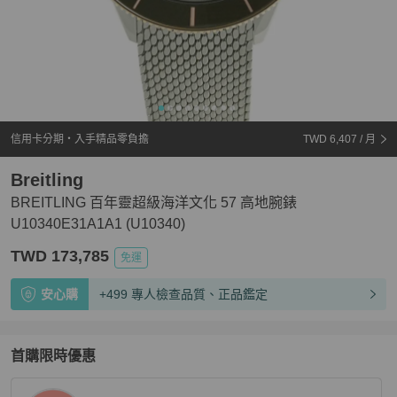
信用卡分期・入手精品零負擔
TWD 6,407
/ 月
Breitling
BREITLING 百年靈超級海洋文化 57 高地腕錶
U10340E31A1A1 (U10340)
TWD 173,785
免運
安心購
+499 專人檢查品質、正品鑑定
首購限時優惠