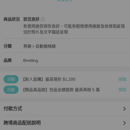
👜庫存確認後於7個日本工作天內出貨直寄買家地址。

👜本店所售商品為二手商品或展示品，商品狀態有可能與新品不同。

👜商品頁面照片即是出貨內容。若有配件會以照片表示。照片中若無
Breitling
男錶
商品狀態與細節
商品狀況
狀況良好
配件，表示不附任何配件。

有使用過但保存良好，可能有輕微使用痕跡及些微瑕疵情
👜所有手錶商品皆不保證防水功能。

況於照片及文字描述呈現
👜商品照片皆與商品同時上架，不會進行補拍。出貨前會再次確認商
狀況良好
品與照片內容一致。

👜本店商品眾多，聊聊訊息於2個日本工作日內回復。

Breitling
男錶
分類資訊
分類
男錶
自動機械錶
品牌：百年靈

男錶
/
自動機械錶
推薦
航線：超級海洋

Breitling
Breitling
精品
推薦清單
男錶
品牌介紹
品牌
Breitling
型號：U10340E31A1A1 (U10340)

類型：腕錶

性別：男性

活動
【新人首購】最高現折 $1,200
領取
材質（錶殼）：玫瑰金、不鏽鋼

材質（錶帶）：不鏽鋼

活動
【精品真品險】仿品全額退款 最高再賠 5 萬
領取
錶盤顏色：米色、棕色

易於閱讀：是

機芯：自動上鍊

付款方式
防水：是

錶殼直徑：38毫米/1.5英寸

跨境商品配送說明
錶殼厚度：9.5毫米/0.37英寸
