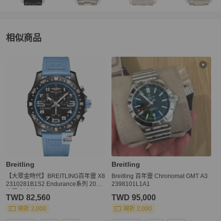
相似商品
更多相似
Breitling
男錶
推薦精品
Breitling
Breitling
【大眾金時代】BREITLING百年靈 X8
Breitling 百年靈 Chronomat GMT A3
2310281B1S2 Endurance系列 2018
2398101L1A1
大眾金時代G243
TWD 82,560
TWD 95,000
現折 2,000
現折 2,000