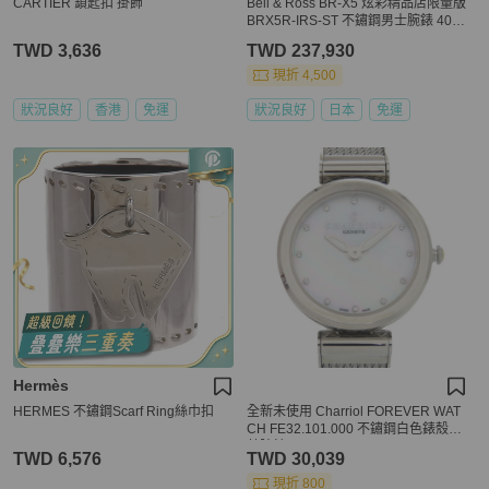
CARTIER 鎖匙扣 掛飾
Bell & Ross BR-X5 炫彩精品店限量版
BRX5R-IRS-ST 不鏽鋼男士腕錶 403
43
TWD 3,636
TWD 237,930
現折 4,500
狀況良好
香港
免運
狀況良好
日本
免運
Hermès
HERMES 不鏽鋼Scarf Ring絲巾扣
全新未使用 Charriol FOREVER WAT
CH FE32.101.000 不鏽鋼白色錶殼石
英腕錶 1439 CHARRIOL
TWD 6,576
TWD 30,039
現折 800