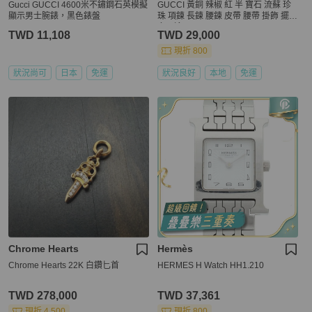
Gucci GUCCI 4600米不鏽鋼石英模擬
GUCCI 黃銅 辣椒 紅 半 寶石 流蘇 珍
顯示男士腕錶，黑色錶盤
珠 項鍊 長鍊 腰鍊 皮帶 腰帶 掛飾 擺件
多用途
TWD 11,108
TWD 29,000
現折 800
狀況尚可
日本
免運
狀況良好
本地
免運
Chrome Hearts
Hermès
Chrome Hearts 22K 白鑽匕首
HERMES H Watch HH1.210
TWD 278,000
TWD 37,361
現折 4,500
現折 800