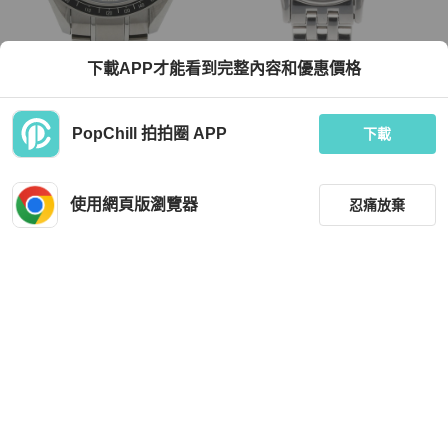
Omega
Tiffany & Co.
下載APP才能看到完整內容和優惠價格
歐米茄超霸系列賽車腕錶 326.30.40.5
蒂芬妮女士不銹鋼石英腕錶
0.01.002 不鏽鋼自動腕錶
TWD 129,447
TWD 19,119
PopChill 拍拍圈 APP
下載
現折 4,500
狀況良好
日本
免運
狀況良好
日本
免運
使用網頁版瀏覽器
忍痛放棄
篩選
重設
品牌
分類
Gucci
Chrome Hearts