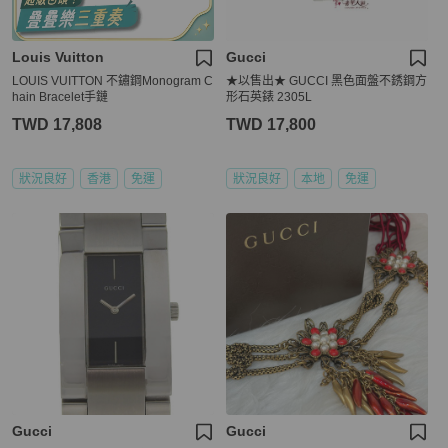
Louis Vuitton
Gucci
LOUIS VUITTON 不鏽鋼Monogram C
★以售出★ GUCCI 黑色面盤不銹鋼方
hain Bracelet手鏈
形石英錶 2305L
TWD 17,808
TWD 17,800
狀況良好
香港
免運
狀況良好
本地
免運
Gucci
Gucci