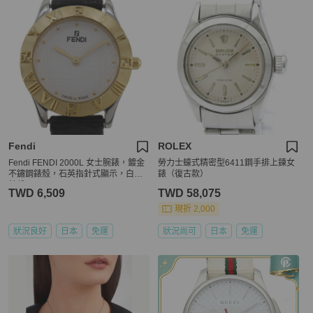
Fendi
ROLEX
Fendi FENDI 2000L 女士腕錶，鍍金
勞力士蠔式精密型6411鋼手排上鍊女
不鏽鋼錶殼，石英指針式顯示，白色
錶（復古款）
錶盤
TWD 6,509
TWD 58,075
現折 2,000
狀況良好
日本
免運
狀況尚可
日本
免運