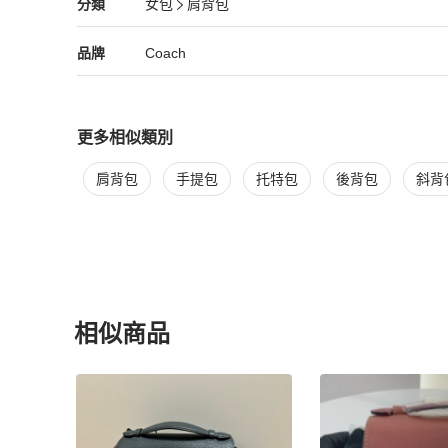
Coach
女包
分類資訊
分類
女包
肩背包
#Coach #日本歐洲代購
女包
/
肩背包
推薦
Coach
Coach
精品
推薦清單
女包
品牌介紹
品牌
Coach
更多相似類別
更多
Coach
女包
相似商品推薦
肩背包
手提包
托特包
後背包
斜背
相似商品
更多相似
Coach
女包
推薦精品