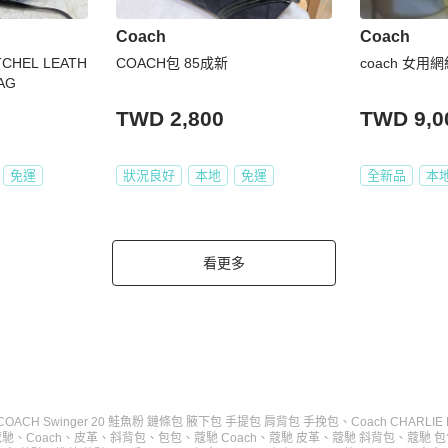
Coach
Coach
TCHEL LEATH
COACH包 85成新
coach 女
AG
TWD 2,800
TWD 9,0
免運
狀況良好
本地
免運
全新品
本
看更多
COACH Swinger 20 鮭魚粉 鏈條包 腋下包 手提包 肩背包 手挽包
、
Coach CHARL
蔻馳
、
Coach
、
皮革
、
斜背包
、
包包
、
蔻馳 Coach
、
蔻馳 皮革
、
蔻馳 斜背包
、
蔻馳 包