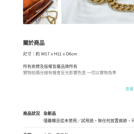
關於商品
關於
尺寸：約 W17 x H11 x D6cm

Coach Cassie bag
商品詳情與購買須知
所有商標及版權皆屬品牌所有

實物拍攝光線有機會反光影響色差,一切以實物為準

煩請訂購前傳信息給我們確認存貨

查看
訂購後不接受退款或變更其他款式 , 敬請理解

香港註冊公司 ( 尖沙咀辦公室 )

Coach
女包
商品狀態與細節
商品狀況
全新品
品牌服務 :

僅離櫃且從未使用／試用過。無任何放置痕跡，
日本歐洲代購 / 名牌買賣 / 珠寶首飾

全新品