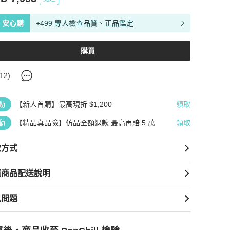
安心購
+499 專人檢查品質、正品鑑定
購買
12
)
動
【新人首購】最高現折 $1,200
領取
動
【精品真品險】仿品全額退款 最高再賠 5 萬
領取
款方式
境商品配送說明
見問題