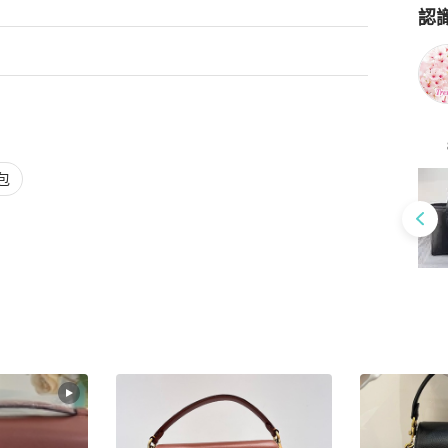
認
Po
包