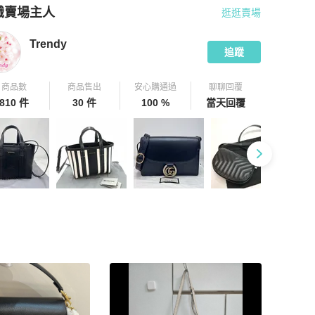
識賣場主人
逛逛賣場
pChill 拍拍圈嚴選賣家
Trendy
介紹
Trendy
追蹤
商品數
商品售出
安心購通過
聊聊回覆
810 件
30 件
100 %
當天回覆