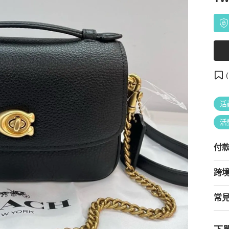
(
活
活
付
跨
常