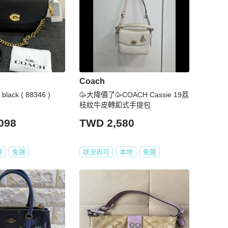
Coach
black ( 88346 )
🥳大降價了🥳COACH Cassie 19荔
枝紋牛皮轉釦式手提包
098
TWD 2,580
港
免運
狀況尚可
本地
免運