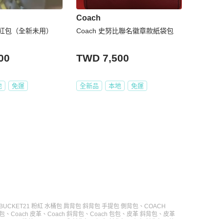
Coach
用網紅包（全新未用）
Coach 史努比聯名徽章款紙袋包
00
TWD 7,500
地
免運
全新品
本地
免運
IE BUCKET21 粉紅 水桶包 肩背包 斜背包 手提包 側背包
、
COACH
包
、
Coach 皮革
、
Coach 斜背包
、
Coach 包包
、
皮革 斜背包
、
皮革