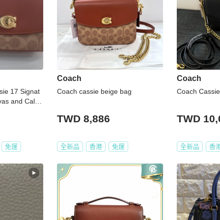
Coach
Coach
ie 17 Signat
Coach cassie beige bag
Coach Cassie 
as and Calfs
TWD 8,886
TWD 10,
免運
全新品
香港
免運
全新品
香