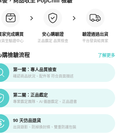
後，商品收至 PopChill 檢驗
買家完成購買
安心購驗證
驗證通過出貨
收貨至驗證中心
正品鑑定 品質檢查
平台發貨給買家
心購檢驗流程
了解更多
pChill拍拍圈正品驗證、安心購檢驗流程介紹
第一關：專人品質檢查
確認商品狀況、配件等 符合頁面描述
第二關：正品鑑定
專業鑑定團隊、AI 儀器鑑定、正品證書
90 天仿品退貨
出貨錄影、防掉換封條、雙重防護包裝