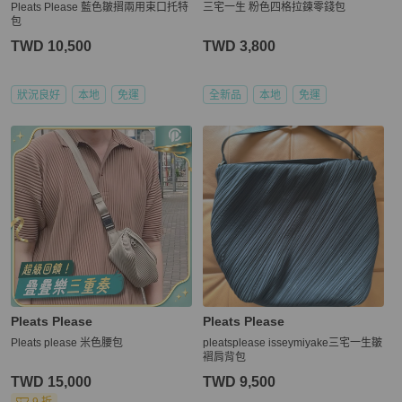
Pleats Please 藍色皺摺兩用束口托特
三宅一生 粉色四格拉鍊零錢包
包
TWD 10,500
TWD 3,800
狀況良好
本地
免運
全新品
本地
免運
Pleats Please
Pleats Please
Pleats please 米色腰包
pleatsplease isseymiyake三宅一生皺
褶肩背包
TWD 15,000
TWD 9,500