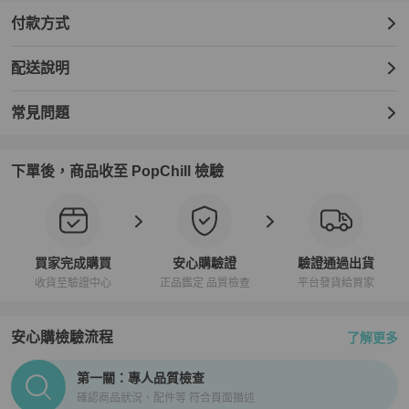
付款方式
配送說明
常見問題
下單後，商品收至 PopChill 檢驗
買家完成購買
安心購驗證
驗證通過出貨
收貨至驗證中心
正品鑑定 品質檢查
平台發貨給買家
安心購檢驗流程
了解更多
PopChill拍拍圈正品驗證、安心購檢驗流程介紹
第一關：專人品質檢查
確認商品狀況、配件等 符合頁面描述