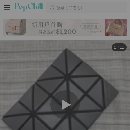
搜尋商品或用戶
1
/
11