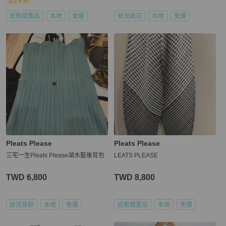
9 折
近新閒置品
本地
免運
狀況尚可
本地
免運
Pleats Please
Pleats Please
三宅一生Pleats Please湖水藍後背包
LEATS PLEASE
TWD 6,800
TWD 8,800
狀況良好
本地
免運
近新閒置品
本地
免運