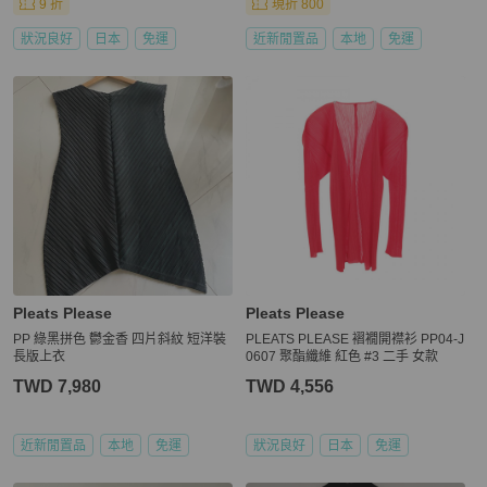
9 折
現折 800
狀況良好
日本
免運
近新閒置品
本地
免運
Pleats Please
Pleats Please
PP 綠黑拼色 鬱金香 四片斜紋 短洋裝
PLEATS PLEASE 褶襉開襟衫 PP04-J
長版上衣
0607 聚酯纖維 紅色 #3 二手 女款
TWD 7,980
TWD 4,556
近新閒置品
本地
免運
狀況良好
日本
免運