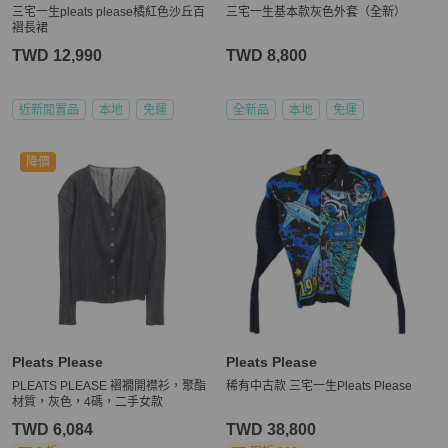
三宅一生pleats please橘紅色沙丘百
三宅一生基本款灰色外套（全新）
褶長裙
TWD 12,990
TWD 8,800
近新閒置品
本地
免運
全新品
本地
免運
降價
Pleats Please
Pleats Please
PLEATS PLEASE 褶襉開襟衫，聚酯
稀有中古款 三宅一生Pleats Please
材質，灰色，4碼，二手女款
TWD 6,084
TWD 38,800