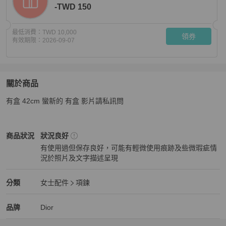
-TWD 150
最低消費：
TWD 10,000
領券
有效期限：
2026-09-07
關於商品
關於
有盒 42cm 蠻新的 有盒 影片請私訊問
dior 迪奧 Vintage cd logo 銀色 項鍊 項鏈 鍊子 鎖骨鍊
商
Dior
女士配件
商品狀態與細節
商品狀況
狀況良好
有使用過但保存良好，可能有輕微使用痕跡及些微瑕疵情
況於照片及文字描述呈現
狀況良好
Dior
女士配件
分類資訊
分類
女士配件
項鍊
女士配件
/
項鍊
推薦
Dior
Dior
精品
推薦清單
女士配件
品牌介紹
品牌
Dior