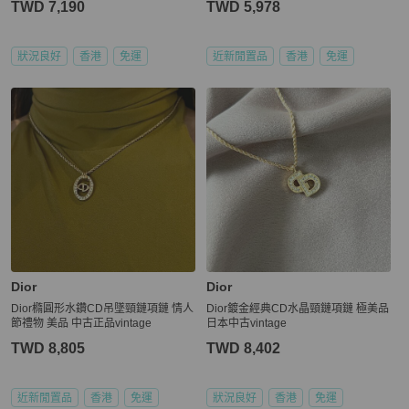
TWD 7,190
TWD 5,978
狀況良好
香港
免運
近新閒置品
香港
免運
Dior
Dior
Dior橢圓形水鑽CD吊墜頸鏈項鏈 情人
Dior鍍金經典CD水晶頸鏈項鏈 極美品
節禮物 美品 中古正品vintage
日本中古vintage
TWD 8,805
TWD 8,402
近新閒置品
香港
免運
狀況良好
香港
免運