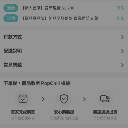
活動
【新人首購】最高現折 $1,200
領取
活動
【精品真品險】仿品全額退款 最高再賠 5 萬
領取
付款方式
配送說明
常見問題
下單後，商品收至 PopChill 檢驗
買家完成購買
安心購驗證
驗證通過出貨
收貨至驗證中心
正品鑑定 品質檢查
平台發貨給買家