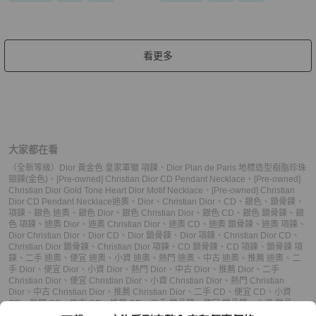
看更多
大家都在看
（全新等級）Dior 黃金色 皇家軍徽 項鍊
、
Dior Plan de Paris 地標造型樹脂珍珠
頸鍊(金色)
、
[Pre-owned] Christian Dior CD Pendant Necklace
、
[Pre-owned]
Christian Dior Gold Tone Heart Dior Motif Necklace
、
[Pre-owned] Christian
Dior CD Pendant Necklace
迪奧
、
Dior
、
Christian Dior
、
CD
、
銀色
、
鎖骨鍊
、
項鍊
、
銀色 迪奧
、
銀色 Dior
、
銀色 Christian Dior
、
銀色 CD
、
銀色 鎖骨鍊
、
銀
色 項鍊
、
迪奧 Dior
、
迪奧 Christian Dior
、
迪奧 CD
、
迪奧 鎖骨鍊
、
迪奧 項鍊
、
Dior Christian Dior
、
Dior CD
、
Dior 鎖骨鍊
、
Dior 項鍊
、
Christian Dior CD
、
Christian Dior 鎖骨鍊
、
Christian Dior 項鍊
、
CD 鎖骨鍊
、
CD 項鍊
、
鎖骨鍊 項
鍊
、
二手 迪奧
、
便宜 迪奧
、
小資 迪奧
、
熱門 迪奧
、
中古 迪奧
、
推薦 迪奧
、
二
手 Dior
、
便宜 Dior
、
小資 Dior
、
熱門 Dior
、
中古 Dior
、
推薦 Dior
、
二手
Christian Dior
、
便宜 Christian Dior
、
小資 Christian Dior
、
熱門 Christian
Dior
、
中古 Christian Dior
、
推薦 Christian Dior
、
二手 CD
、
便宜 CD
、
小資
CD
、
熱門 CD
、
中古 CD
、
推薦 CD
、
二手 鎖骨鍊
、
便宜 鎖骨鍊
、
小資 鎖骨
鍊
、
熱門 鎖骨鍊
、
中古 鎖骨鍊
、
推薦 鎖骨鍊
、
二手 項鍊
、
便宜 項鍊
、
小資 項