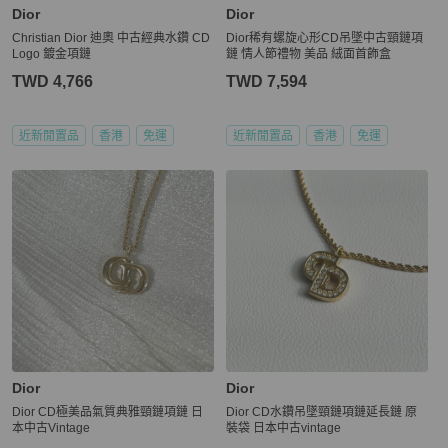
Dior
Dior
Christian Dior 迪奧 中古經典水鑽 CD
Dior稀有螺旋心形CD吊墜中古頸鏈項
Logo 鍍金項鏈
鏈 情人節禮物 美品 絨面首飾盒
TWD 4,766
TWD 7,594
近新閒置品
香港
免運
近新閒置品
香港
免運
Dior
Dior
Dior CD極美品氣質典雅頸鏈項鏈 日
Dior CD水鑽吊墜頸鏈項鏈延長鏈 原
本中古Vintage
裝袋 日本中古vintage