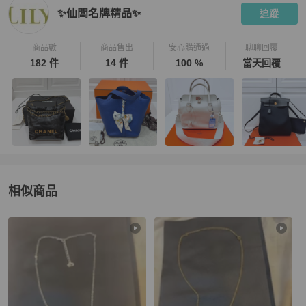
✨仙闆名牌精品✨
追蹤
商品數
商品售出
安心購通過
聊聊回覆
182 件
14 件
100 %
當天回覆
相似商品
更多相似
Dior
女士配件
推薦精品