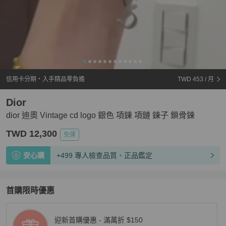
信用卡分期・入手精品零負擔
TWD 453
/ 月
Dior
dior 迪奧 Vintage cd logo 銀色 項鍊 項鏈 鍊子 鎖骨鍊
TWD 12,300
免運
安心購
+499 專人檢查品質、正品鑑定
首購限時優惠
迎新首購優惠 - 滿萬折 $150