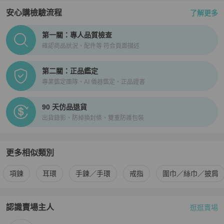
安心購檢驗流程
了解更多
PopChill拍拍圈正品驗證、安心購檢驗流程介紹
第一關：專人品質檢查
確認商品狀況、配件等 符合頁面描述
第二關：正品鑑定
專業鑑定團隊、AI 儀器鑑定、正品證書
90 天仿品退貨
出貨錄影、防掉換封條、雙重防護包裝
更多相似類別
更多
Dior
女士配件
相似商品推薦
項鍊
耳環
手鍊／手環
戒指
圍巾／絲巾／披肩
認識賣場主人
逛逛賣場
PopChill 拍拍圈嚴選賣家
✨仙闆名牌精品✨
介紹