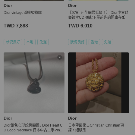
Dior
Dior
Dior vintage滿鑽項鍊❤️‍🔥
【97新 ✨ 全網最低價！】 Dior中古琺
瑯鏤空CD項鍊(下單前先詢問庫存❗️❗️）
TWD 7,888
TWD 6,010
狀況良好
本地
免運
狀況良好
香港
免運
Dior
Dior
Dior銀色心形蛇骨頸鏈 / Dior Heart C
日本帶回復古Christian Christian項
D Logo Necklace 日本中古二手Vinta
鍊，絕版品
ge 情人節禮物