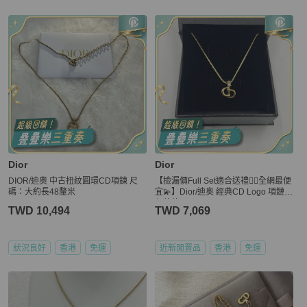
Dior
Dior
DIOR/迪奧 中古扭紋圓環CD項鍊 尺
【撿漏價Full Set適合送禮👍🏻全網最便
碼：大約長48釐米
宜💫】Dior/迪奥 經典CD Logo 項鏈
保值款
TWD 10,494
TWD 7,069
狀況良好
香港
免運
近新閒置品
香港
免運