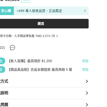
安心購
+499 專人檢查品質、正品鑑定
購買
用卡分期・入手精品零負擔
TWD 2,573
/ 月
22
)
動
【新人首購】最高現折 $1,200
領取
動
【精品真品險】仿品全額退款 最高再賠 5 萬
領取
款方式
送說明
見問題