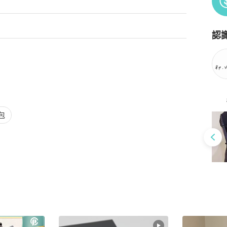
認
Po
包