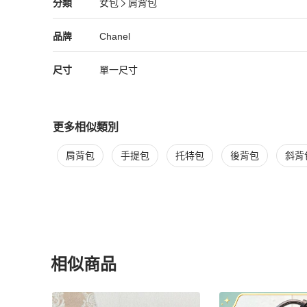
Chanel
女包
分類資訊
分類
女包
肩背包
女包
/
肩背包
推薦
Chanel
Chanel
精品
推薦清單
女包
品牌介紹
品牌
Chanel
尺寸
單一尺寸
更多相似類別
更多
Chanel
女包
相似商品推薦
肩背包
手提包
托特包
後背包
斜背
相似商品
更多相似
Chanel
女包
推薦精品