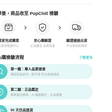
後，商品收至 PopChill 檢驗
買家完成購買
安心購驗證
驗證通過出貨
收貨至驗證中心
正品鑑定 品質檢查
平台發貨給買家
心購檢驗流程
了解更多
pChill拍拍圈正品驗證、安心購檢驗流程介紹
第一關：專人品質檢查
確認商品狀況、配件等 符合頁面描述
第二關：正品鑑定
專業鑑定團隊、AI 儀器鑑定、正品證書
90 天仿品退貨