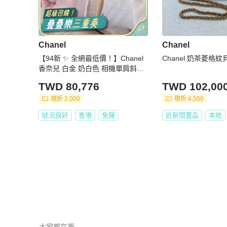
Chanel
Chanel
【94新 ✨ 全網最低價！】Chanel
Chanel 奶茶菱格
香奈兒 白金 奶白色 相機單肩斜挎
包色 荔枝牛皮 成色很好
TWD 80,776
TWD 102,00
現折 2,000
現折 4,500
狀況良好
香港
免運
近新閒置品
本地