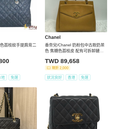
Chanel
深藍色荔枝紋手提肩背二
香奈兒/Chanel 奶粉包中古款奶茶
色 焦糖色荔枝皮 配有可拆卸鏈條
+皮質肩帶
800
TWD 89,658
現折 2,000
本地
免運
狀況良好
香港
免運