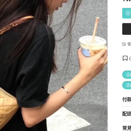
信
(
活
活
付
配
常