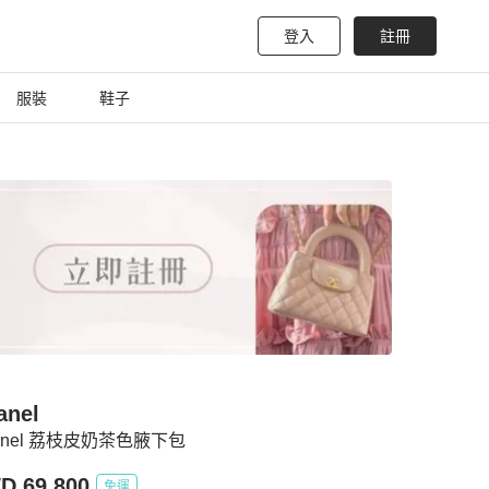
登入
註冊
服裝
鞋子
anel
anel 荔枝皮奶茶色腋下包
D 69,800
免運