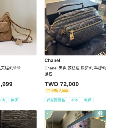
Chanel
色天貓包💛💛
Chanel 黑色 荔枝皮 肩背包 手提包
腰包
,999
TWD 72,000
現折 2,000
本地
免運
近新閒置品
本地
免運