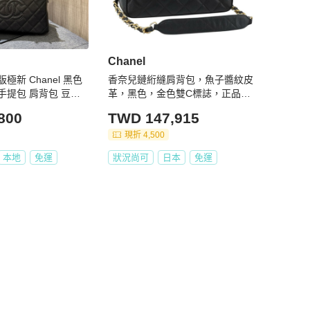
Chanel
新 Chanel 黑色
香奈兒鏈絎縫肩背包，魚子醬紋皮
手提包 肩背包 豆腐
革，黑色，金色雙C標誌，正品編
號186150V
800
TWD 147,915
現折 4,500
本地
免運
狀況尚可
日本
免運