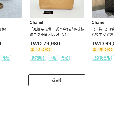
Chanel
Chanel
紋貝殼包
「JL精品代購」 香奈兒奶茶色荔枝
（已售出）絕版極
紋牛皮外縫大logo托特包
荔枝牛皮金鏈
包
0
TWD 79,980
TWD 69,
現折 2,000
現折 2,000
免運
狀況良好
本地
免運
近新閒置品
看更多