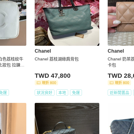
Chanel
Chanel
兒 白色荔枝紋牛
Chanel 荔枝湖綠肩背包
Chanel 奶
化妝包 拉鍊斜
卡包
TWD 47,800
TWD 28,
現折 800
現折 800
免運
狀況良好
本地
免運
近新閒置品