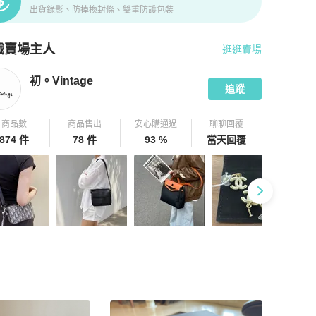
出貨錄影、防掉換封條、雙重防護包裝
識賣場主人
逛逛賣場
pChill 拍拍圈嚴選賣家
初。Vintage
介紹
初。Vintage
追蹤
商品數
商品售出
安心購通過
聊聊回覆
874 件
78 件
93 %
當天回覆