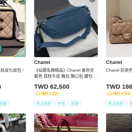
Chanel
Chanel
黑荔枝皮化妝包，
《仙闆名牌精品》Chanel 香奈兒
Chanel 奶茶
藍色 荔枝牛皮 胸包 胸口包 腰包 斜
背包
6
TWD 62,500
TWD 186
現折 2,000
現折 4,500
免運
狀況良好
本地
免運
狀況良好