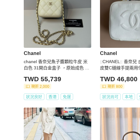
Chanel
Chanel
chanel 香奈兒魚子醬顆粒牛皮 米
::CHANEL:: 香奈
白色 31開白金盒子 ，原始成色 有
皮雙C縫線手提兩用
卡
背包
TWD 55,739
TWD 46,800
現折 2,000
現折 800
狀況良好
香港
免運
狀況尚可
本地