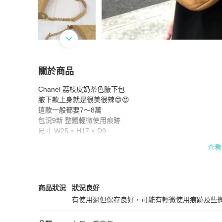
關於商品
關於
Chanel 荔枝皮奶茶色腋下包

Chanel 荔枝皮奶茶色腋下包
商品詳情與購買須
腋下款上身就是很美很辣😍😍

這款一般都要7～8萬

包況9新 整體輕微使用痕跡

尺寸 W25 × H17 × D9

查看
他團同步，下單前請先詢問是否有貨
Chanel
女包
商品狀態與細節
商品狀況
狀況良好
有使用過但保存良好，可能有輕微使用痕跡及些
狀況良好