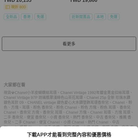
TWD 20,155
TWD 19,800
現折 800
全新品
香港
免運
近新閒置品
本地
免運
看更多
大家都在看
現貨💎Chanel小羊皮蝴蝶結耳環
、
Chanel Vintage 1992年鍍金黑金拉絲耳環
、
Chanel Vintage 97P 琉璃翡翠淺綠色山茶花耳環
、
Chanel 25p 全新 珍珠水鑽
銀色耳針 09
、
CHANEL vintage 銀色愛心大水鑽墜飾耳環
香奈兒
、
Chanel
、
粉
色
、
方塊
、
耳環
、
粉色 香奈兒
、
粉色 Chanel
、
粉色 方塊
、
粉色 耳環
、
香奈兒
Chanel
、
香奈兒 方塊
、
香奈兒 耳環
、
Chanel 方塊
、
Chanel 耳環
、
方塊 耳環
、
二手 香奈兒
、
便宜 香奈兒
、
小資 香奈兒
、
熱門 香奈兒
、
中古 香奈兒
、
推薦 香
奈兒
、
二手 Chanel
、
便宜 Chanel
、
小資 Chanel
、
熱門 Chanel
、
中古
Chanel
、
推薦 Chanel
、
二手 方塊
、
便宜 方塊
、
小資 方塊
、
熱門 方塊
、
中古 方
塊
、
推薦 方塊
、
二手 耳環
、
便宜 耳環
、
小資 耳環
、
熱門 耳環
、
中古 耳環
、
推
下載APP才能看到完整內容和優惠價格
薦 耳環