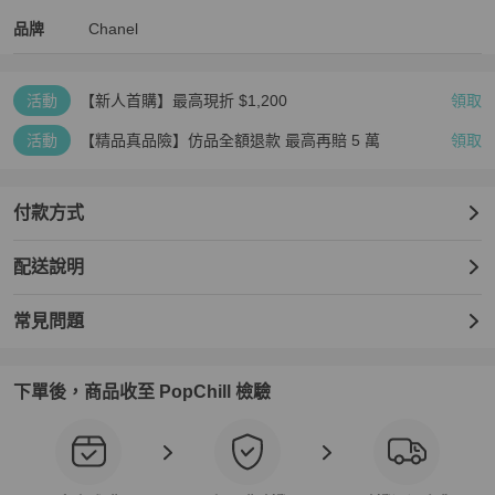
Chanel
Chanel
精品
推薦清單
女士配件
品牌介紹
品牌
Chanel
活動
【新人首購】最高現折 $1,200
領取
活動
【精品真品險】仿品全額退款 最高再賠 5 萬
領取
付款方式
配送說明
常見問題
下單後，商品收至 PopChill 檢驗