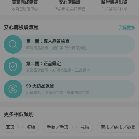
買家完成購買
安心購驗證
驗證通過出貨
收貨至驗證中心
正品鑑定 品質檢查
平台發貨給買家
安心購檢驗流程
了解更多
PopChill拍拍圈正品驗證、安心購檢驗流程介紹
第一關：專人品質檢查
確認商品狀況、配件等 符合頁面描述
第二關：正品鑑定
專業鑑定團隊、AI 儀器鑑定、正品證書
90 天仿品退貨
出貨錄影、防掉換封條、雙重防護包裝
更多相似類別
更多
Chanel
女士配件
相似商品推薦
耳環
項鍊
手鍊／手環
戒指
圍巾／絲巾／披肩