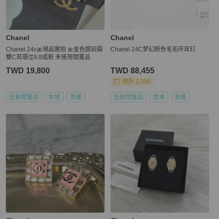
Chanel
Chanel
Chanel 24c🎀現品實拍 🎀金色熔岩圓
Chanel 24C梦幻粉色毛毛环耳钉
雙C耳環👏9.8成新 未使用閒置品
TWD 19,800
TWD 88,455
現折 2,000
近新閒置品
本地
免運
近新閒置品
香港
免運