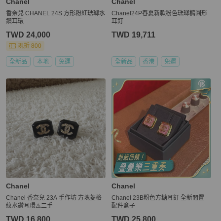
Chanel
Chanel
香奈兒 CHANEL 24S 方形粉紅琺瑯水
Chanel24P春夏新款粉色琺瑯橢圓形
鑽耳環
耳釘
TWD 24,000
TWD 19,711
現折 800
全新品
本地
免運
全新品
香港
免運
Chanel
Chanel
Chanel 香奈兒 23A 手作坊 方塊菱格
Chanel 23B粉色方糖耳釘 全新閒置
紋水鑽耳環⚠️二手
配件盒子
TWD 16,800
TWD 25,800