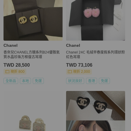
Chanel
Chanel
香奈兒CHANEL方糖系列B24優雅氣
Chanel 24C 毛絨早春度假系列環狀粉
質水晶珍珠方框復古耳環
紅色耳環
TWD 28,500
TWD 73,106
現折 800
現折 2,000
全新品
本地
免運
狀況良好
香港
免運