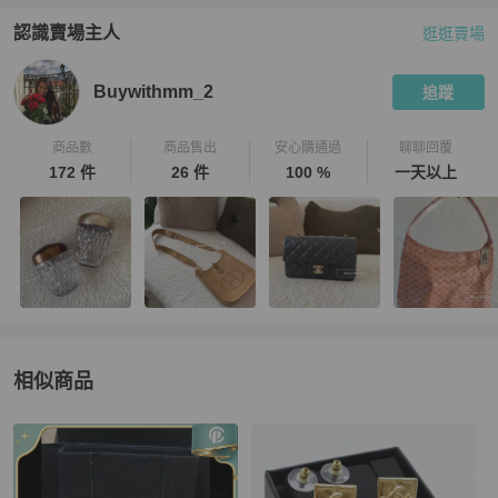
認識賣場主人
逛逛賣場
PopChill 拍拍圈嚴選賣家
Buywithmm_2
介紹
Buywithmm_2
追蹤
商品數
商品售出
安心購通過
聊聊回覆
172 件
26 件
100 %
一天以上
相似商品
更多相似
Chanel
女士配件
推薦精品