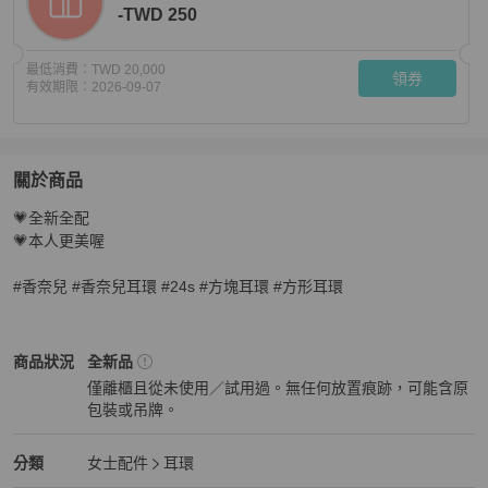
-TWD 250
最低消費：
TWD 20,000
領券
有效期限：
2026-09-07
關於商品
關於
💗全新全配

現貨💎香奈兒24S粉色方塊耳環
商品詳情與購買須知
💗本人更美喔

#香奈兒 #香奈兒耳環 #24s #方塊耳環 #方形耳環
Chanel
女士配件
商品狀態與細節
商品狀況
全新品
僅離櫃且從未使用／試用過。無任何放置痕跡，可能含原
包裝或吊牌。
全新品
Chanel
女士配件
分類資訊
分類
女士配件
耳環
女士配件
/
耳環
推薦