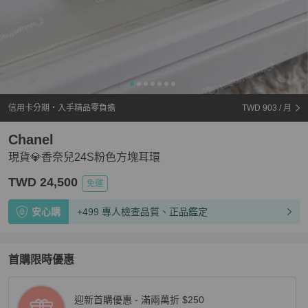
信用卡分期・入手精品零負擔
TWD 903
/ 月
Chanel
現貨💎香奈兒24S粉色方塊耳環
TWD 24,500
免運
安心購
+499 專人檢查品質、正品鑑定
首購限時優惠
迎新首購優惠 - 滿兩萬折 $250