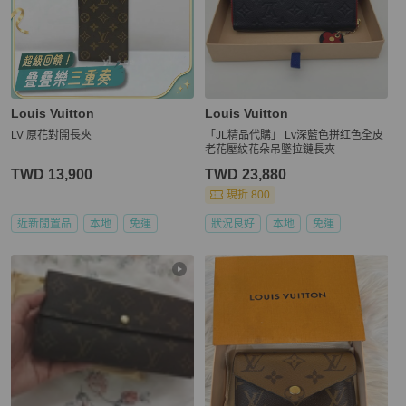
Louis Vuitton
Louis Vuitton
LV 原花對開長夾
「JL精品代購」 Lv深藍色拼红色全皮
老花壓紋花朵吊墜拉鏈長夾
TWD 13,900
TWD 23,880
現折 800
近新閒置品
本地
免運
狀況良好
本地
免運