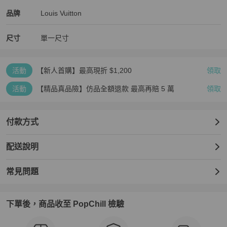
Louis Vuitton
Louis Vuitton
精品
推薦清單
男士錢包 / 小皮件
品牌介紹
品牌
Louis Vuitton
尺寸
單一尺寸
活動
【新人首購】最高現折 $1,200
領取
活動
【精品真品險】仿品全額退款 最高再賠 5 萬
領取
付款方式
配送說明
常見問題
下單後，商品收至 PopChill 檢驗