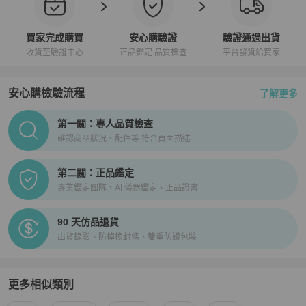
買家完成購買
安心購驗證
驗證通過出貨
收貨至驗證中心
正品鑑定 品質檢查
平台發貨給買家
安心購檢驗流程
了解更多
PopChill拍拍圈正品驗證、安心購檢驗流程介紹
第一關：專人品質檢查
確認商品狀況、配件等 符合頁面描述
第二關：正品鑑定
專業鑑定團隊、AI 儀器鑑定、正品證書
90 天仿品退貨
出貨錄影、防掉換封條、雙重防護包裝
更多相似類別