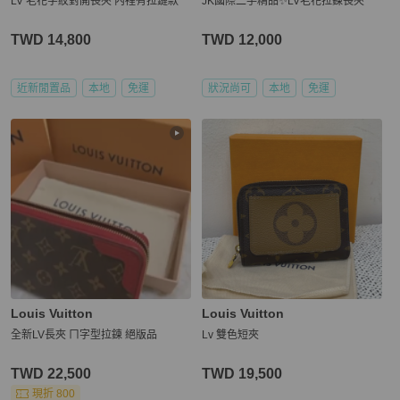
LV 老花字紋對開長夾 內裡有拉鏈款
JK國際二手精品✨LV老花拉鍊長夾
TWD 14,800
TWD 12,000
近新閒置品
本地
免運
狀況尚可
本地
免運
Louis Vuitton
Louis Vuitton
全新LV長夾 ㄇ字型拉鍊 絕版品
Lv 雙色短夾
TWD 22,500
TWD 19,500
現折 800