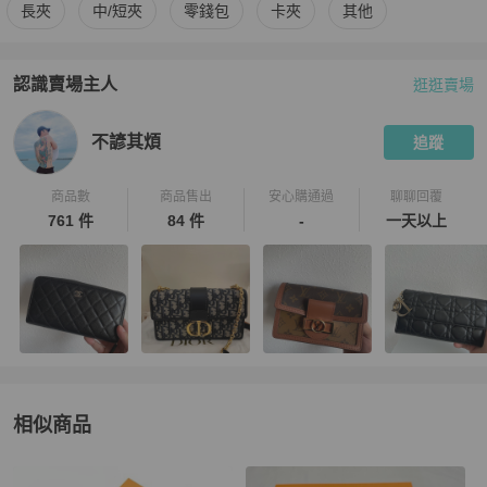
更多
Louis Vuitton
男士錢包 / 小皮件
相似商品推薦
長夾
中/短夾
零錢包
卡夾
其他
認識賣場主人
逛逛賣場
PopChill 拍拍圈嚴選賣家
不諺其煩
介紹
不諺其煩
追蹤
商品數
商品售出
安心購通過
聊聊回覆
761 件
84 件
-
一天以上
相似商品
更多相似
Louis Vuitton
男士錢包 / 小皮件
推薦精品