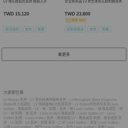
LV 咖花紋釦式長夾 輕鬆入手
😍全新商品 LV 男生黑色花紋對開長夾
TWD 15,120
TWD 23,800
現折 800
狀況良好
本地
免運
近新閒置品
本地
免運
看更多
大家都在看
LV Brazza 長夾
、
LV 黑色經典棋盤格長夾
、
Lv Monogram Zippy Dragonne
Wallet男士長錢包
、
LV 咖棋盤格6卡對開長夾
、
LV Emilie拼色老花長夾
Louis
Vuitton
、
路易威登
、
LV
、
咖
、
對開
、
長夾
、
咖 Louis Vuitton
、
咖 路易威登
、
咖
LV
、
咖 對開
、
咖 長夾
、
Louis Vuitton 路易威登
、
Louis Vuitton LV
、
Louis
Vuitton 對開
、
Louis Vuitton 長夾
、
路易威登 LV
、
路易威登 對開
、
路易威登 長
夾
、
LV 對開
、
LV 長夾
、
對開 長夾
、
二手 Louis Vuitton
、
便宜 Louis Vuitton
、
小資 Louis Vuitton
、
熱門 Louis Vuitton
、
中古 Louis Vuitton
、
推薦 Louis