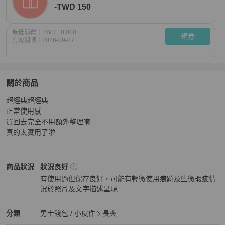
-TWD 150
最低消費：
TWD 10,000
領券
有效期限：
2026-09-07
關於商品
關於
超經典超經典

LV 咖花紋對開長夾
商品詳情與購買須知
正常使用感

買回去完全不用額外整理唷

真的太實用了啦
Louis Vuitton
男士錢包 / 小皮件
商品狀態與細節
商品狀況
狀況良好
有使用過但保存良好，可能有輕微使用痕跡及些微瑕疵情
況於照片及文字描述呈現
狀況良好
Louis Vuitton
男士錢包 / 小皮件
分類資訊
分類
男士錢包 / 小皮件
長夾
男士錢包 / 小皮件
/
長夾
推薦