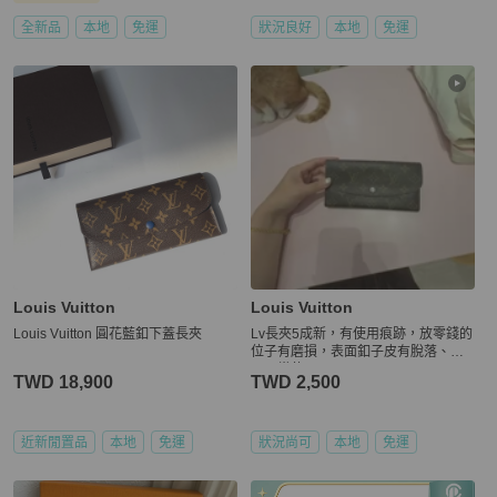
全新品
本地
免運
狀況良好
本地
免運
Louis Vuitton
Louis Vuitton
Louis Vuitton 圓花藍釦下蓋長夾
Lv長夾5成新，有使用痕跡，放零錢的
位子有磨損，表面釦子皮有脫落、但
可正常使用
TWD 18,900
TWD 2,500
近新閒置品
本地
免運
狀況尚可
本地
免運