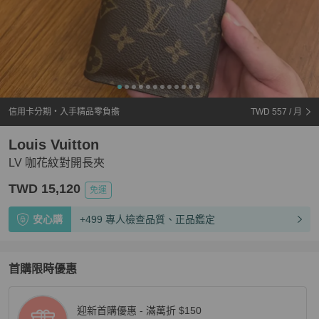
信用卡分期・入手精品零負擔
TWD 557
/ 月
Louis Vuitton
LV 咖花紋對開長夾
TWD 15,120
免運
安心購
+499 專人檢查品質、正品鑑定
首購限時優惠
迎新首購優惠 - 滿萬折 $150