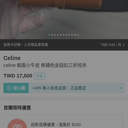
信用卡分期・入手精品零負擔
TWD 645
/ 月
Celine
celine 緞面小牛皮 焦糖色金鈕扣三折短夾
TWD 17,500
免運
安心購
+499 專人檢查品質、正品鑑定
首購限時優惠
迎新首購優惠 - 滿萬折 $150