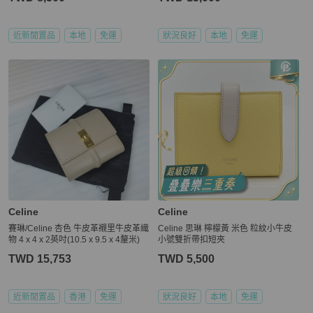
近新閒置品
本地
免運
狀況良好
本地
免運
Celine
Celine
賽琳/Celine 杏色 牛皮革襯里牛皮革織
Celine 思琳 檸檬黃 米色 粒紋小牛皮
物 4 x 4 x 2英吋(10.5 x 9.5 x 4釐米)
小號雙折帶扣短夾
TWD 15,753
TWD 5,500
近新閒置品
香港
免運
狀況良好
本地
免運