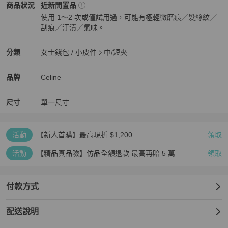
Celine
女士錢包 / 小皮件
商品狀態與細節
商品狀況
近新閒置品
使用 1～2 次或僅試用過，可能有極輕微磨痕／髮絲紋／
刮痕／汙漬／氣味。
近新閒置品
Celine
女士錢包 / 小皮件
分類資訊
分類
女士錢包 / 小皮件
中/短夾
女士錢包 / 小皮件
/
中/短夾
推薦
Celine
Celine
精品
推薦清單
女士錢包 / 小皮件
品牌介紹
品牌
Celine
尺寸
單一尺寸
活動
【新人首購】最高現折 $1,200
領取
活動
【精品真品險】仿品全額退款 最高再賠 5 萬
領取
付款方式
配送說明