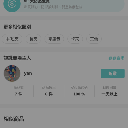
90 天仿品退貨
出貨錄影、防掉換封條、雙重防護包裝
更多相似類別
更多
Celine
女士錢包 / 小皮件
相似商品推薦
中/短夾
長夾
零錢包
卡夾
其他
認識賣場主人
逛逛賣場
PopChill 拍拍圈嚴選賣家
yan
介紹
yan
追蹤
商品數
商品售出
安心購通過
聊聊回覆
7 件
6 件
100 %
一天以上
相似商品