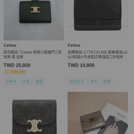
Celine
Celine
莉亞精品♡Celine 新款小凱旋門三折
金鐸精品~C779 CELINE 經典燙金LO
短夾 黑 全新
GO粒面小牛皮釦式零錢袋三折短夾
TWD 25,800
TWD 10,800
現折 800
全新品
本地
免運
狀況尚可
本地
免運