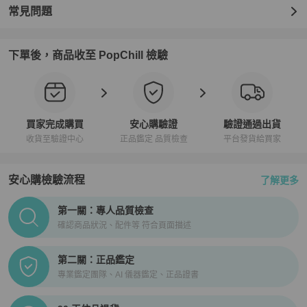
常見問題
下單後，商品收至 PopChill 檢驗
買家完成購買
安心購驗證
驗證通過出貨
收貨至驗證中心
正品鑑定 品質檢查
平台發貨給買家
安心購檢驗流程
了解更多
PopChill拍拍圈正品驗證、安心購檢驗流程介紹
第一關：專人品質檢查
確認商品狀況、配件等 符合頁面描述
第二關：正品鑑定
專業鑑定團隊、AI 儀器鑑定、正品證書