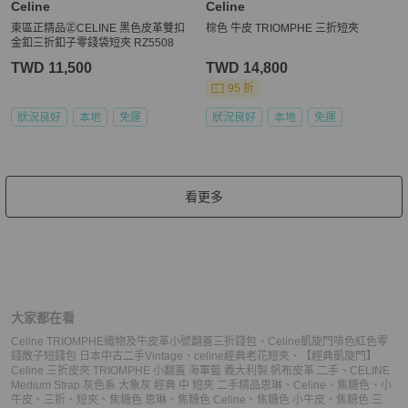
Celine
Celine
東區正精品㊣CELINE 黑色皮革雙扣
棕色 牛皮 TRIOMPHE 三折短夾
金釦三折釦子零錢袋短夾 RZ5508
TWD 11,500
TWD 14,800
95 折
狀況良好
本地
免運
狀況良好
本地
免運
看更多
大家都在看
Celine TRIOMPHE織物及牛皮革小號翻蓋三折錢包
、
Celine凱旋門啡色紅色零
錢散子短錢包 日本中古二手Vintage
、
celine經典老花短夾
、
【經典凱旋門】
Celine 三折皮夾 TRIOMPHE 小翻蓋 海軍藍 義大利製 帆布皮革 二手
、
CELINE
Medium Strap 灰色系 大象灰 經典 中 短夾 二手精品
思琳
、
Celine
、
焦糖色
、
小
牛皮
、
三折
、
短夾
、
焦糖色 思琳
、
焦糖色 Celine
、
焦糖色 小牛皮
、
焦糖色 三