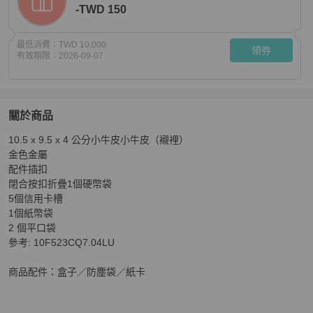
-TWD 150
最低消費：
TWD 10,000
領券
有效期限：
2026-09-07
關於商品
關於
10.5 x 9.5 x 4 公分小牛皮小牛皮（襯裡）

celine 緞面小牛皮 焦糖色金鈕扣三折短夾
商品詳情與購買
金色金屬

配件插扣

閉合按扣折疊1個硬幣袋

5個信用卡槽

1個紙幣袋

2 個平口袋

參考: 10F523CQ7.04LU 

商品配件：盒子／防塵袋／紙卡