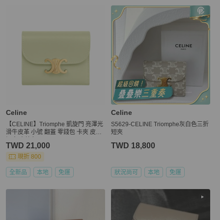
Celine
Celine
【CELINE】Triomphe 凱旋門 亮澤光
S5629-CELINE Triomphe灰白色三折
滑牛皮革 小號 翻蓋 零錢包 卡夾 皮夾
短夾
短夾 青檸色 10D783DPV.GJJ8
TWD 21,000
TWD 18,800
現折 800
全新品
本地
免運
狀況尚可
本地
免運