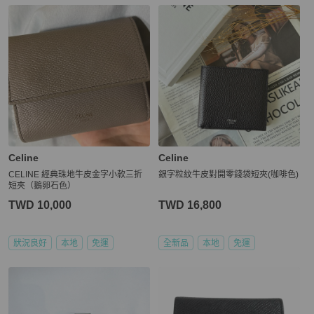
更多相似
Celine
女士錢包 / 小皮件
推薦精品
Celine
Celine
CELINE 經典珠地牛皮金字小款三折
銀字粒紋牛皮對開零錢袋短夾(咖啡色)
短夾（鵝卵石色）
TWD 10,000
TWD 16,800
狀況良好
本地
免運
全新品
本地
免運