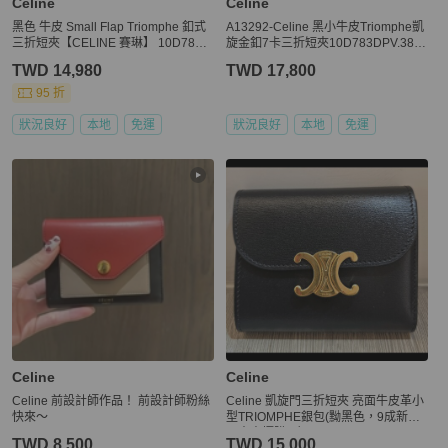
Celine
Celine
黑色 牛皮 Small Flap Triomphe 釦式
A13292-Celine 黑小牛皮Triomphe凱
三折短夾【CELINE 賽琳】 10D783D
旋金釦7卡三折短夾10D783DPV.38N
PV.38NO
O
TWD 14,980
TWD 17,800
95 折
狀況良好
本地
免運
狀況良好
本地
免運
Celine
Celine
Celine 前設計師作品！ 前設計師粉絲
Celine 凱旋門三折短夾 亮面牛皮革小
快來～
型TRIOMPHE銀包(黝黑色，9成新，
日本專櫃購入）
TWD 8,500
TWD 15,000