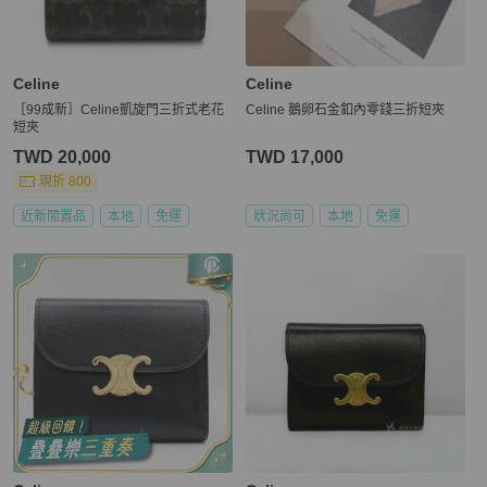
Celine
Celine
［99成新］Celine凱旋門三折式老花
Celine 鵝卵石金釦內零錢三折短夾
短夾
TWD 20,000
TWD 17,000
現折 800
近新閒置品
本地
免運
狀況尚可
本地
免運