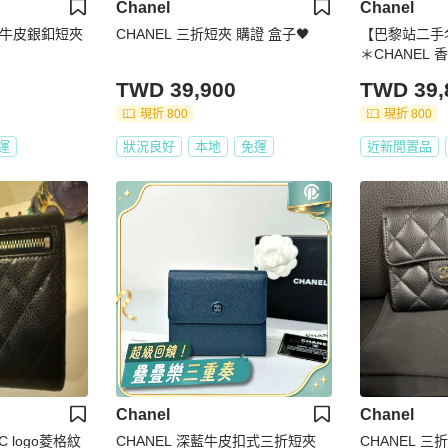
Chanel
Chanel
荔枝牛皮銀釦短夾
CHANEL 三折短夾 購證 盒子🖤
【巴黎站二手
＊CHANEL
牛皮金雙C 
TWD 39,900
TWD 39,
現折 800
現折 800
運
狀況良好
本地
免運
近新閒置品
Chanel
Chanel
 logo菱格紋
CHANEL 深藍牛皮扣式三折短夾
CHANEL 