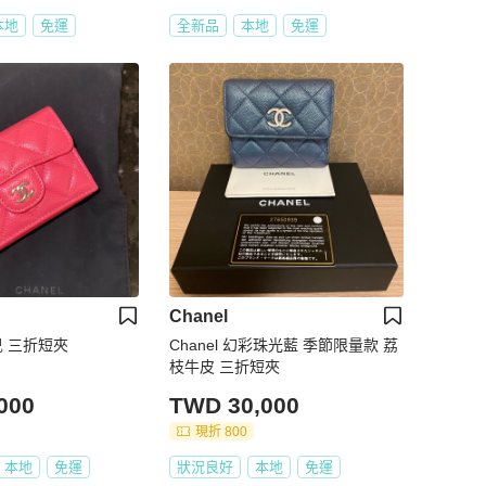
本地
免運
全新品
本地
免運
Chanel
奈兒 三折短夾
Chanel 幻彩珠光藍 季節限量款 荔
枝牛皮 三折短夾
000
TWD 30,000
現折 800
本地
免運
狀況良好
本地
免運