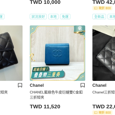
TWD 10,000
TWD 42,
現折 800
運
狀況良好
本地
免運
全新品
本
Chanel
Chanel
扣短夾
CHANEL藍綠色牛皮衍縫雙C金釦
Chanel三
三折短夾
TWD 11,520
TWD 22,
現折 800