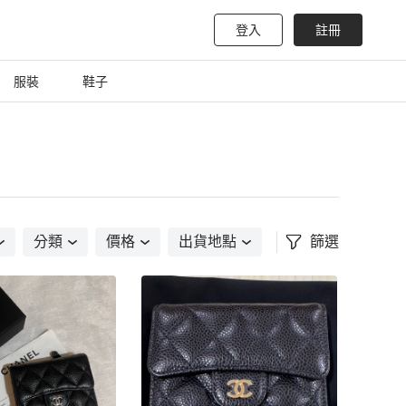
登入
註冊
服裝
鞋子
分類
價格
出貨地點
篩選