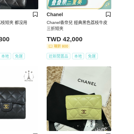
Chanel
折荔枝短夾 都沒用
Chanel香奈兒 經典黑色荔枝牛皮
三折短夾
800
TWD 42,000
現折 800
本地
免運
近新閒置品
本地
免運