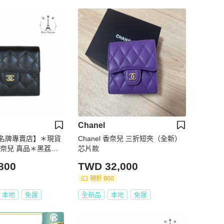
Chanel
名牌專賣店】＊現貨
Chanel 香奈兒 三折短夾（全新）
 香奈兒 真品＊黑荔枝
芯片款
三折短夾
800
TWD 32,000
現折 800
本地
免運
全新品
本地
免運