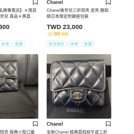
Chanel
名牌專賣店】＊現貨
Chanel香奈兒三折短夾 皮夾 酪梨
 香奈兒 真品＊黑荔枝
綠日本限定附銀座包裝
三折短夾
800
TWD 23,000
現折 800
本地
免運
狀況良好
本地
免運
Chanel
三折短夾 經典小型口蓋
全新Chanel 經典荔枝紋牛皮三折