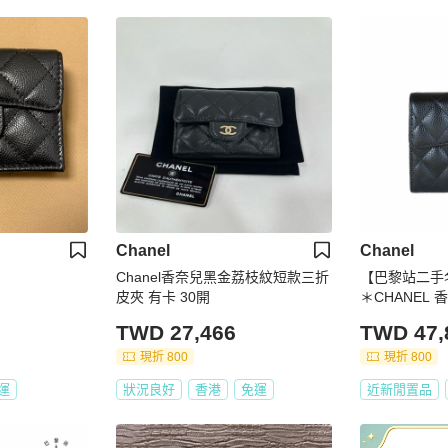
Chanel
Chanel
Chanel香奈兒黑金荔枝紋短款三折
【巴黎站二手
皮夾 有卡 30開
＊CHANEL
牛皮金雙C 
TWD 27,466
TWD 47,
現折 800
現折 800
運
狀況良好
香港
免運
近新閒置品