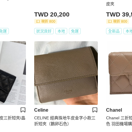
皮夾
TWD 20,200
TWD 39,
現折 800
現折 800
免運
狀況良好
本地
免運
全新品
本
Celine
Chanel
枝皮三折短夾/晶
CELINE 經典珠地牛皮金字小款三
Chanel 三
折短夾（鵝卵石色）
色 羽田機場