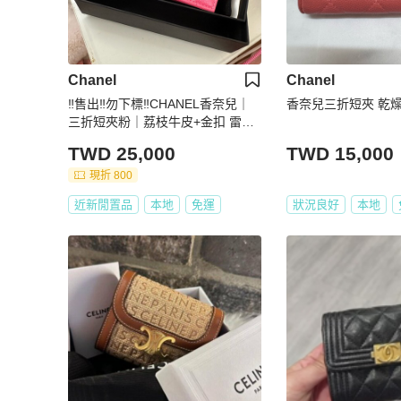
Chanel
Chanel
‼️售出‼️勿下標‼️CHANEL香奈兒｜
香奈兒三折短夾 乾
三折短夾粉｜荔枝牛皮+金扣 雷標2
6開💕超甜💕
TWD 25,000
TWD 15,000
現折 800
近新閒置品
本地
免運
狀況良好
本地