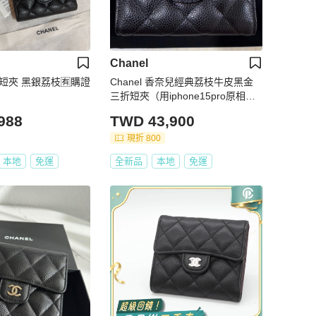
Chanel
三折短夾 黑銀荔枝🈶購證
Chanel 香奈兒經典荔枝牛皮黑金
三折短夾（用iphone15pro原相機
拍的，無濾鏡，照片比實際上還暗
988
TWD 43,900
了一點，本體比較亮一點🌟）
現折 800
本地
免運
全新品
本地
免運