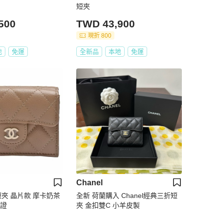
短夾
500
TWD 43,900
現折 800
地
免運
全新品
本地
免運
Chanel
折短夾 晶片款 摩卡奶茶
全新 荷蘭購入 Chanel經典三折短
購證
夾 金扣雙C 小羊皮製