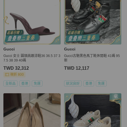
Gucci
Gucci
Gucci 女士 圓頭高跟涼鞋36 36.5 37 3
Gucci古馳黑色馬丁靴休閒鞋 41碼 95
7.5 38 39 40碼
新
TWD 32,312
TWD 12,117
現折 800
全新品
香港
免運
狀況良好
香港
免運