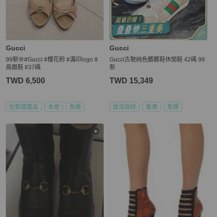
Gucci
Gucci
99新🌸#Gucci #櫻花粉 #滿印logo #
Gucci古馳純色髒髒鞋休閒鞋 42碼 99
高跟鞋 #37碼
新
TWD 6,500
TWD 15,349
近新閒置品
本地
免運
狀況良好
香港
免運