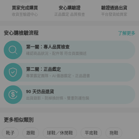
買家完成購買
安心購驗證
驗證通過出貨
收貨至驗證中心
正品鑑定 品質檢查
平台發貨給買家
安心購檢驗流程
了解更多
PopChill拍拍圈正品驗證、安心購檢驗流程介紹
第一關：專人品質檢查
確認商品狀況、配件等 符合頁面描述
第二關：正品鑑定
專業鑑定團隊、AI 儀器鑑定、正品證書
90 天仿品退貨
出貨錄影、防掉換封條、雙重防護包裝
更多相似類別
更多
Gucci
女鞋
相似商品推薦
靴子
跟鞋
球鞋／休閒鞋
平底鞋
拖鞋