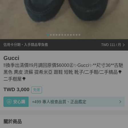
信用卡分期・入手精品零負擔
TWD 111
/ 月
Gucci
‼️換季出清價‼️9月調回原價$6000㊣✨Gucci✨**尺寸36**古馳
黑色 麂皮 流蘇 提希米亞 跟鞋 短靴 靴子/二手鞋/二手精品🌳
二手樹屋🌳
TWD 3,000
免運
安心購
+499 專人檢查品質、正品鑑定
關於商品