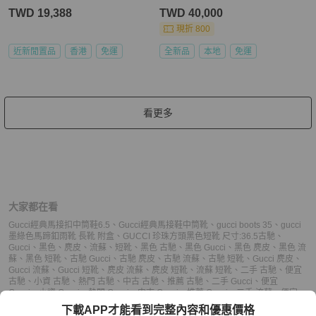
TWD 19,388
TWD 40,000
現折 800
近新閒置品
香港
免運
全新品
本地
免運
看更多
大家都在看
Gucci經典馬接扣中筒鞋6.5
、
Gucci經典馬接鞋中筒靴
、
gucci boots 35
、
gucci
墨綠色馬蹄釦雨靴 長靴 附盒
、
GUCCI 珍珠方頭黑色短靴 尺寸:36.5
古馳
、
Gucci
、
黑色
、
麂皮
、
流蘇
、
短靴
、
黑色 古馳
、
黑色 Gucci
、
黑色 麂皮
、
黑色 流
蘇
、
黑色 短靴
、
古馳 Gucci
、
古馳 麂皮
、
古馳 流蘇
、
古馳 短靴
、
Gucci 麂皮
、
Gucci 流蘇
、
Gucci 短靴
、
麂皮 流蘇
、
麂皮 短靴
、
流蘇 短靴
、
二手 古馳
、
便宜
古馳
、
小資 古馳
、
熱門 古馳
、
中古 古馳
、
推薦 古馳
、
二手 Gucci
、
便宜
Gucci
、
小資 Gucci
、
熱門 Gucci
、
中古 Gucci
、
推薦 Gucci
、
二手 流蘇
、
便宜
流蘇
、
小資 流蘇
、
熱門 流蘇
、
中古 流蘇
、
推薦 流蘇
、
二手 短靴
、
便宜 短靴
、
下載APP才能看到完整內容和優惠價格
小資 短靴
、
熱門 短靴
、
中古 短靴
、
推薦 短靴