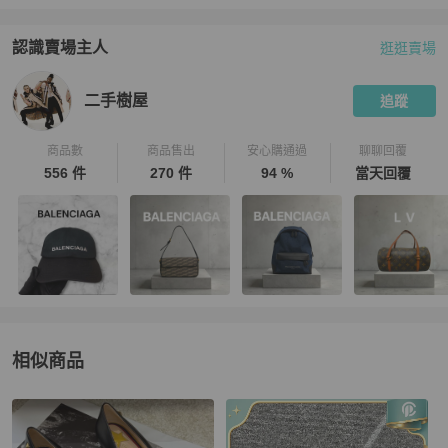
認識賣場主人
逛逛賣場
PopChill 拍拍圈嚴選賣家
二手樹屋
介紹
二手樹屋
追蹤
商品數
商品售出
安心購通過
聊聊回覆
556 件
270 件
94 %
當天回覆
相似商品
更多相似
Gucci
女鞋
推薦精品