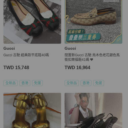
Gucci
Gucci
Gucci 古馳 經典款平底鞋40碼
閒置新Gucci 古馳 烏木色老花銀色馬
銜扣樂福鞋41碼 🧡
TWD 15,748
TWD 16,964
全新品
香港
免運
全新品
香港
免運