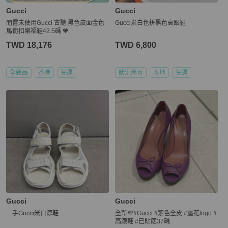
Gucci
Gucci
閒置未使用Gucci 古馳 黑色皮面金色
Gucci米白色拼黑色高跟鞋
馬銜扣樂福鞋42.5碼 🧡
TWD 18,176
TWD 6,800
全新品
香港
免運
狀況尚可
本地
免運
Gucci
Gucci
二手Gucci米白涼鞋
全新💜#Gucci #紫色全皮 #壓花logo #
高跟鞋 #已貼底37碼