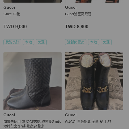
Gucci
Gucci
Gucci 中靴
Gucci簍空高跟鞋
TWD 9,000
TWD 8,800
狀況良好
本地
免運
近新閒置品
本地
免運
Gucci
Gucci
閒置未使用 GUCCI/古馳 純黑雙G滿印
GUCCI 黑色短靴 全新 尺寸:37
短靴全套 37碼 靴高24釐米