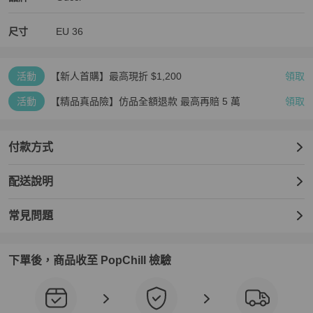
★此為二手鞋，一定會有使用痕跡，已盡力多照片拍出商品原貌，但
還是可能會有小細節沒拍到，高標者請繞道，不能接受使用痕跡請勿
尺寸
EU
36
購買！避免浪費彼此時間，謝謝🫸🫷

#gucci #麂皮 #短靴 #流蘇
活動
【新人首購】最高現折 $1,200
領取
活動
【精品真品險】仿品全額退款 最高再賠 5 萬
領取
付款方式
配送說明
常見問題
下單後，商品收至 PopChill 檢驗