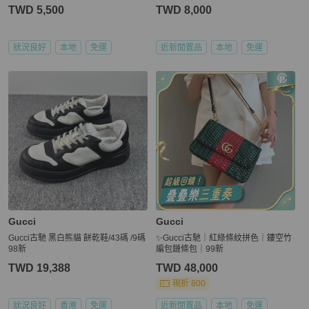
TWD 5,500
TWD 8,000
狀況良好
本地
免運
近新閒置品
本地
免運
Gucci
Gucci
Gucci古馳 黑白熊貓 餅乾鞋/43碼 /9碼
✨Gucci古馳｜紅綠條紋拼色｜鏤空竹
98新
編包鏈條包｜99新
TWD 19,388
TWD 48,000
現折 800
狀況良好
香港
免運
近新閒置品
本地
免運