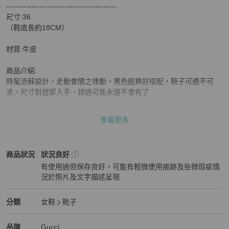
關於
-------------------------------------------

‼️換季出清價‼️9月調回原價$6000㊣✨Gucci✨**尺寸36
尺寸:36

（鞋底長約18CM）

材質:牛皮

商品介紹:

時髦流蘇設計，走動會隨之律動，黑色經典好搭配，鞋子可遇不可
求，尺寸對趕緊入手，錯過可能永遠不會有了

整體約7成新，有正常使用感和磨損，麂皮面料拍照灰灰的為正常現
查看更多
象，可正常使用沒有問題，照片都有拍出，請放大檢查照片，售完即
沒

Gucci
女鞋
商品狀態與細節
商品狀況
狀況良好
二手程度:75%［B級］

有使用過但保存良好，可能有輕微使用痕跡及些微瑕疵情
‼️因每個人新舊判定皆不同，請以實際照片為主，故僅作參考‼️

況於照片及文字描述呈現
狀況良好
專櫃參考售價：$19,000

Gucci
女鞋
分類資訊
分類
女鞋
靴子
備註：無 其他配件

女鞋
/
靴子
推薦
Gucci
Gucci
精品
推薦清單
女鞋
品牌介紹
品牌
Gucci