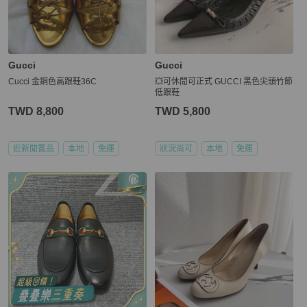
Gucci
Gucci
Cucci 金銅色高跟鞋36C
💥可休閒可正式 GUCCI 黑色尖頭竹節
低跟鞋
TWD 8,800
TWD 5,800
近新閒置品
本地
免運
狀況尚可
本地
免運