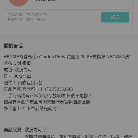
最低消費：
TWD 50,000
領券
有效期限：
2026-09-07
關於商品
關於
HERMES(愛馬仕) Garden Party 花園包 30 6H橄欖綠 NEGONA皮/
HERMES(愛馬仕) Garden Party 花園包 30 6H橄欖綠 
帆布 C刻 銀扣 

成色: 狀況尚可 

尺寸:30*14*21 

配件： 內膽包(小花) 

正品保真,喜歡可拍！ (P205336166)

二手商品均有正常使用/存放痕跡 售後不退換！

如果有喜歡的商品可聯繫我們看實物圖或議價 

多平臺上架 下單前請先詢問！
Hermès
女包
商品狀態與細節
商品狀況
狀況尚可
有明顯使用痕跡，可能有磨痕、刮痕、汙漬、破損、保存