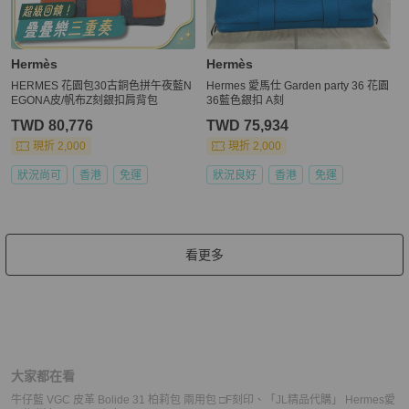
Hermès
Hermès
HERMES 花園包30古銅色拼午夜藍N
Hermes 愛馬仕 Garden party 36 花園
EGONA皮/帆布Z刻銀扣肩背包
36藍色銀扣 A刻
TWD 80,776
TWD 75,934
現折 2,000
現折 2,000
狀況尚可
香港
免運
狀況良好
香港
免運
看更多
大家都在看
牛仔藍 VGC 皮革 Bolide 31 柏莉包 兩用包 □F刻印
、
「JL精品代購」 Hermes愛