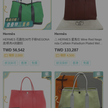
Hermès
Hermès
HERMES 花園包36竹子綠NEGONA
△ HERMES 愛馬仕 Wine Red Nego
皮/帆布A刻銀扣
nda Calfskin Palladium Plated Metal
Garden Party 30 Stamp W Handbag
TWD 56,542
TWD 133,287
酒紅色粒紋小牛皮鍍鈀金屬W刻手挽
袋-267013576
現折 2,000
現折 4,500
狀況尚可
香港
免運
狀況良好
香港
免運