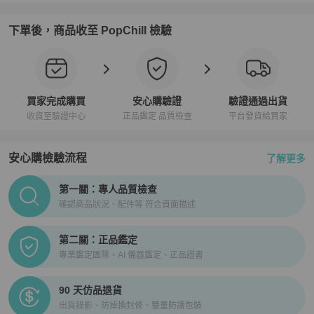
下單後，商品收至 PopChill 檢驗
買家完成購買
安心購驗證
驗證通過出貨
收貨至驗證中心
正品鑑定 品質檢查
平台發貨給買家
安心購檢驗流程
了解更多
PopChill拍拍圈正品驗證、安心購檢驗流程介紹
第一關：專人品質檢查
確認商品狀況、配件等 符合頁面描述
第二關：正品鑑定
專業鑑定團隊、AI 儀器鑑定、正品證書
90 天仿品退貨
出貨錄影、防掉換封條、雙重防護包裝