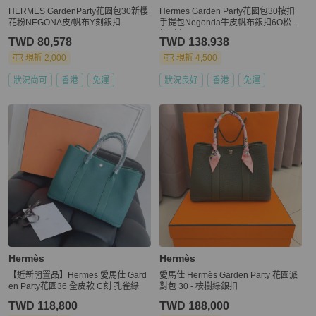
HERMES GardenParty花園包30新櫻
Hermes Garden Party花園包30按扣
花粉NEGONA皮/帆布Y刻銀扣
手提包Negonda牛皮帆布銀扣6O松柏
綠Z刻
TWD 80,578
TWD 138,938
現折 2,000
現折 4,500
狀況尚可
香港
免運
狀況良好
香港
免運
Hermès
Hermès
【近新閒置品】Hermes 愛馬仕 Gard
愛馬仕 Hermès Garden Party 花園派
en Party花園36 全皮款 C刻 孔雀綠
對包 30 - 桉樹綠銀扣
TWD 118,800
TWD 188,000