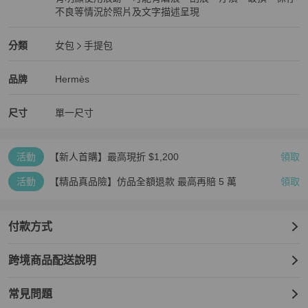
不良等情況於照片及文字描述呈現
狀況尚可
Hermès
女包
分類資訊
分類
女包
手提包
女包
/
手提包
推薦
Hermès
Hermès
精品
推薦清單
女包
品牌介紹
品牌
Hermès
尺寸
單一尺寸
活動
【新人首購】最高現折 $1,200
領取
活動
【精品真品險】仿品全額退款 最高再賠 5 萬
領取
付款方式
跨境商品配送說明
常見問題