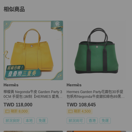
相似商品
更多相似
Hermès
女包
推薦精品
Hermès
Hermès
檸檬黃 Negonda牛皮 Garden Party 3
Hermes Garden Party花園包30手提
0CM 手提包 □M刻【HERMES 愛馬
包帆布Negonda牛皮銀扣綠色89黑色
仕】 H051568CK
A刻
TWD 118,000
TWD 108,645
現折 8,000
現折 4,500
狀況良好
本地
免運
狀況尚可
香港
免運