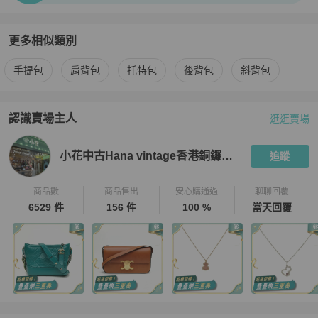
更多相似類別
更多
Hermès
女包
相似商品推薦
手提包
肩背包
托特包
後背包
斜背包
認識賣場主人
逛逛賣場
PopChill 拍拍圈嚴選賣家
小花中古Hana vintage香港銅鑼灣店
小花中古Hana vintage香港銅鑼灣店
追蹤
商品數
商品售出
安心購通過
聊聊回覆
6529 件
156 件
100 %
當天回覆