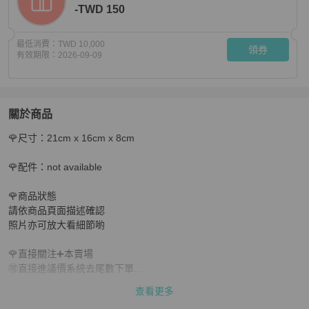
-TWD 150
最低消費：
TWD 10,000
領券
有效期限：
2026-09-09
關於商品
關於
🌹尺寸：21cm x 16cm x 8cm

💝FuFu.Style ⟡.·* Gucci 緹花斜背包郵差包
商品詳情與購
🌹配件：not available 

🌹商品狀態

請依商品頁面描述確認

照片亦可放大看細節喲

🌹直接關注➕本賣場

🉑直接進議價系統去尾數下單

查看更多
🔍二奢商品默認瑕疵完美主義慎拍
