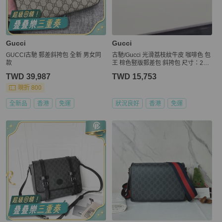
Gucci
Gucci
GUCCI古馳 郵差斜挎包 全新 男女同
古馳/Gucci 光滑荔枝紋牛皮 咖啡色 包
款
王 棕色竪版郵差包 斜挎包 尺寸：26*
6*28 cm
TWD 39,987
TWD 15,753
現折 800
全新品
香港
免運
狀況良好
香港
免運