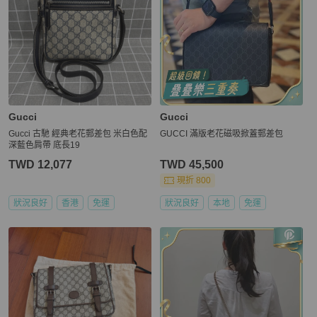
Gucci
Gucci
Gucci 古馳 經典老花郵差包 米白色配
GUCCI 滿版老花磁吸掀蓋郵差包
深藍色肩帶 底長19
TWD 12,077
TWD 45,500
現折 800
狀況良好
香港
免運
狀況良好
本地
免運