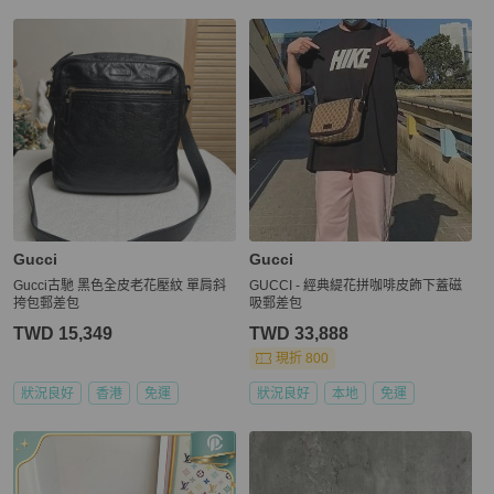
Gucci
Gucci
Gucci古馳 黑色全皮老花壓紋 單肩斜
GUCCI - 經典緹花拼咖啡皮飾下蓋磁
挎包郵差包
吸郵差包
TWD 15,349
TWD 33,888
現折 800
狀況良好
香港
免運
狀況良好
本地
免運