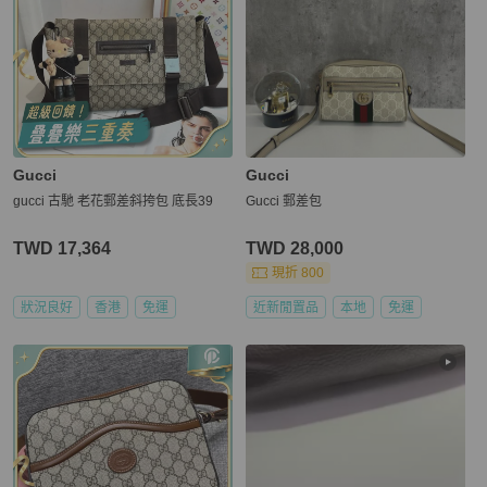
Gucci
Gucci
gucci 古馳 老花郵差斜挎包 底長39
Gucci 郵差包
TWD 17,364
TWD 28,000
現折 800
狀況良好
香港
免運
近新閒置品
本地
免運