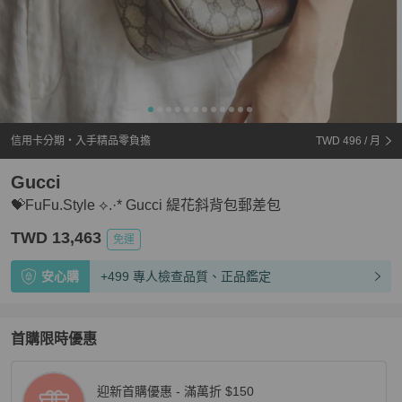
信用卡分期・入手精品零負擔
TWD 496
/ 月
Gucci
💝FuFu.Style ⟡.·* Gucci 緹花斜背包郵差包
TWD 13,463
免運
安心購
+499 專人檢查品質、正品鑑定
首購限時優惠
迎新首購優惠 - 滿萬折 $150