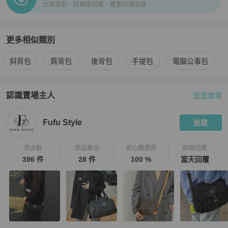
出貨錄影、防掉換封條、雙重防護包裝
更多相似類別
更多
Gucci
男包
相似商品推薦
斜背包
肩背包
後背包
手提包
電腦公事包
認識賣場主人
逛逛賣場
PopChill 拍拍圈嚴選賣家
Fufu Style
介紹
Fufu Style
追蹤
商品數
商品售出
安心購通過
聊聊回覆
396 件
28 件
100 %
當天回覆