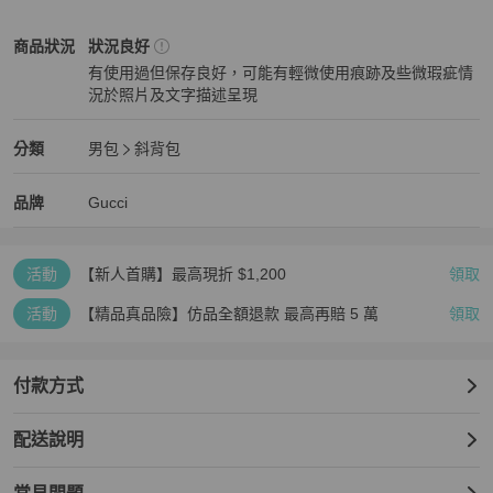
🔍二奢商品出貨後即無法退貨退款

🔍麻豆實揹來自網路僅供參考揹感

Gucci
男包
商品狀態與細節
商品狀況
狀況良好
🔍網圖如果有冒犯請通知刪除圖片

有使用過但保存良好，可能有輕微使用痕跡及些微瑕疵情
🔍商品在不同燈光之下有些微色差

況於照片及文字描述呈現
🔍尺寸均手工測量可能1-3cm落差

狀況良好
#Gucci斜背包

Gucci
男包
分類資訊
分類
男包
斜背包
#Gucci單肩包

男包
/
斜背包
推薦
#Gucci緹花斜背包

Gucci
Gucci
精品
推薦清單
男包
品牌介紹
品牌
Gucci
#古馳斜背包

#古馳緹花單肩包
活動
【新人首購】最高現折 $1,200
領取
活動
【精品真品險】仿品全額退款 最高再賠 5 萬
領取
付款方式
配送說明