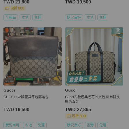
TWD 21,600
TWD 19,500
現折 800
全新品
本地
免運
狀況良好
本地
免運
Gucci
Gucci
GUCCI pvc翻蓋斜背包郵差包
Gucci古馳經典老花公文包 帆布拼皮
銀色五金
TWD 19,500
TWD 27,865
現折 800
狀況尚可
本地
免運
狀況良好
香港
免運