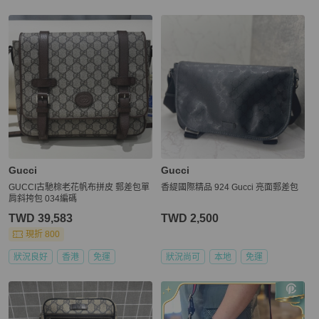
Gucci
Gucci
GUCCI古馳棕老花帆布拼皮 郵差包單
香緹國際精品 924 Gucci 亮面郵差包
肩斜挎包 034編碼
TWD 39,583
TWD 2,500
現折 800
狀況良好
香港
免運
狀況尚可
本地
免運