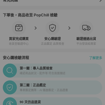
常見問題
下單後，商品收至 PopChill 檢驗
買家完成購買
安心購驗證
驗證通過出貨
收貨至驗證中心
正品鑑定 品質檢查
平台發貨給買家
安心購檢驗流程
了解更多
PopChill拍拍圈正品驗證、安心購檢驗流程介紹
第一關：專人品質檢查
確認商品狀況、配件等 符合頁面描述
第二關：正品鑑定
專業鑑定團隊、AI 儀器鑑定、正品證書
90 天仿品退貨