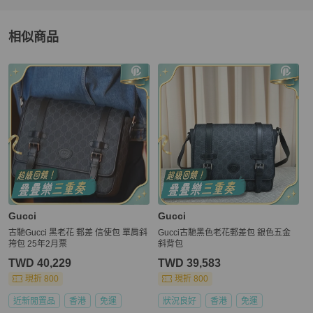
相似商品
更多相似
Gucci
男包
推薦精品
Gucci
Gucci
古馳Gucci 黑老花 郵差 信使包 單肩斜
Gucci古馳黑色老花郵差包 銀色五金
挎包 25年2月票
斜背包
TWD 40,229
TWD 39,583
現折 800
現折 800
近新閒置品
香港
免運
狀況良好
香港
免運