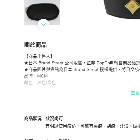
關於商品
關於
【商品出售人】

【日本直送】MCM 手提包 皮革 黑色 金色 正品 yk
★日本 Brand Street 公司販售，並非 PopChill 轉售商品給您
★商品圖片與資訊為日本 Brand Street 授權提供，將日
品牌：MCM

顏色：黑色/金色

材質：皮革  

查看
尺寸（公分）：寬18公分 x 高17公分 x 深10公分（約）/ 
尺寸（英吋）：寬 7.1 x 高 6.7 x 深 3.9 英吋（約）/ 手柄高
款式：手提包

配件：不含包裝盒和防塵袋。我們只會寄送照片中所示的商品
MCM
女包
商品狀態與細節
商品狀況
狀況尚可
產品編號：-

有明顯使用痕跡，可能有磨痕、刮痕、汙漬、破
序號：U9885

狀況尚可
產地：韓國
