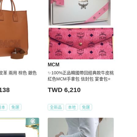
MCM
皮革 兩用 棕色 銀色
✨100%正品韓國帶回經典款牛皮桃
紅色MCM手拿包 信封包 宴會包⭐️
138
TWD 6,210
日本
免運
全新品
本地
免運