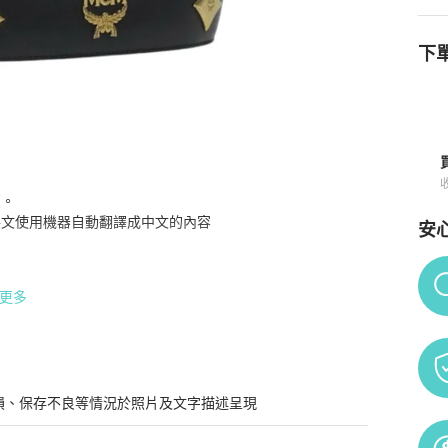
下單
17655
商品詳情與購買須知
。

文/英文使用機器自動翻譯成中文的內容

安
Po
更多
手柄垂直高度12公分（約）

度 4.7 英吋（約）

。

損、保存不良等情況於照片及文字描述呈現