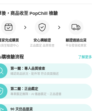
後，商品收至 PopChill 檢驗
買家完成購買
安心購驗證
驗證通過出貨
收貨至驗證中心
正品鑑定 品質檢查
平台發貨給買家
心購檢驗流程
了解更多
pChill拍拍圈正品驗證、安心購檢驗流程介紹
第一關：專人品質檢查
確認商品狀況、配件等 符合頁面描述
第二關：正品鑑定
專業鑑定團隊、AI 儀器鑑定、正品證書
90 天仿品退貨