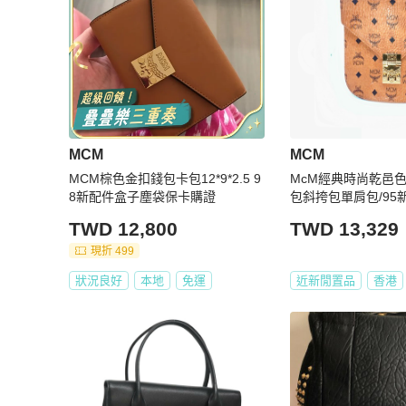
★包袋尺寸由於測量手法不同，誤差在1cm-3cm屬於正常
【PopChill 台北 │ 香港 中英文雙語客戶服務】

★ 商品出售人授權 PopChill 台灣提供友善之中英文雙語客戶
★ 有關商品問題，請直接私訊此帳號，商品均在境外賣家手上，P
★ App 版聊聊服務時間：週一到週五 09:30～18:30。

★ 二手商品只有一件，如商品已經在原網站上被售出、刪除，Po
MCM
MCM
【取消訂單與退貨政策】

MCM棕色金扣錢包卡包12*9*2.5 9
McM經典時尚乾邑
★ 下單後不接受買家無正當理由的換貨，退貨等要求。

8新配件盒子塵袋保卡購證
包斜挎包單肩包/95新
★ 若商品已通過跨境寄送與 PopChill 的鑑定抵達買
cm
生的關稅寄回給 Brand Street 日本，PopChill 並非商
TWD 12,800
TWD 13,329
定和訂購，因此我方無法代替賣方（Brand Street）行使是否
現折 499
質和信譽均有良好的把關，敬請放心購買。

★ 買家一旦依照 PopChill 平台所定方式、條件及流
狀況良好
本地
免運
近新閒置品
香港
約定內容、交易條件、退貨政策或限制。

【電子發票與關稅政策】

★ 商品通過鑑定（鑑證）後，PopChill 依法將會開立
之電郵信箱。
