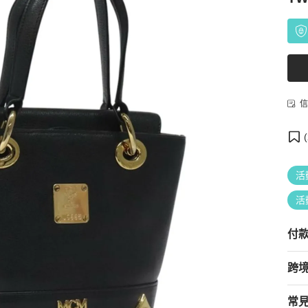
信
(
活
活
付
跨
常