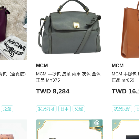
將被取消，系統自動退回整張訂單的金額（包含安心購費用）。

加贈正貨證書，部分含鑑定分析。



過後才配送，因此比一般包裹需要多 2～3天的鑑定（鑑證）與檢
MCM
MCM
背包（全真皮)
MCM 手提包 皮革 兩用 灰色 金色
MCM 手提包 
正品 MY375
正品 mr659
購，也能從英文字母等級（SA．A 級．B 級．BC 級）
TWD 8,284
TWD 16,
必將商品照片放大看，並綜合商品圖片和文字去綜合考量與判
免運
狀況尚可
日本
免運
狀況良好
於說明處明確標示等級，如下單即表示可接受商品狀況。

評判，因個人評判標準的不同，請務必下單前詳細確認商品照片細節
處問清楚，確保商品能達到您的滿意，如有疑問請APP聊
更多請使用APP聊聊和客服聯繫。
