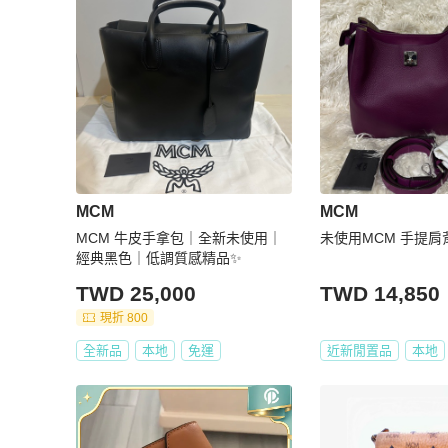
【PopChill 全球購物保障】

★若商品不通過PopChill 的品質檢查和鑑定，您的訂單
★ 鑑定將使用美國第三方權威專業鑑定機構之服務，大多數
【寄送時程相關】

★ 空運直送 │ 縮短您的等待時間

★ 依寄達國家區域、驗關、航班或氣候等不可控制因素而異。
★ 商品由境外寄至 PopChill 驗證中心鑑定（鑑證）通
查作業時間。

MCM
MCM
MCM 牛皮手拿包｜全新未使用｜
未使用MCM 手提肩
【商品瑕疵說明】

經典黑色｜低調質感精品✨
★ 日本中古奢侈品市場對於商品進行分級，讓消費者即使透過網
TWD 25,000
TWD 14,850
判斷商品的保存狀況。

★ 二手商品非新品，圖文已盡力完整敘述細節，請買家務
現折 800
斷。

全新品
本地
免運
近新閒置品
本地
★ 日本中古名牌行業統一的分級標準非常嚴謹，商品狀況已
★商品的成色判定基於 Brand Street 日本的標準來
和商品情報說明文後來綜合判斷，買方有義務就有疑慮的瑕疵
聊詢問客服解答後購買。

★ 中古品有正常使用痕跡，瑕疵基本已拍出，細節如圖，了解