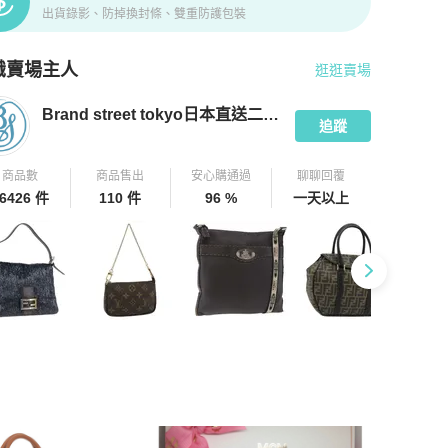
出貨錄影、防掉換封條、雙重防護包裝
識賣場主人
逛逛賣場
pChill 拍拍圈嚴選賣家
Brand street tokyo日本直送二手名牌
介紹
Brand street tokyo日本直送二手名牌
追蹤
商品數
商品售出
安心購通過
聊聊回覆
6426 件
110 件
96 %
一天以上