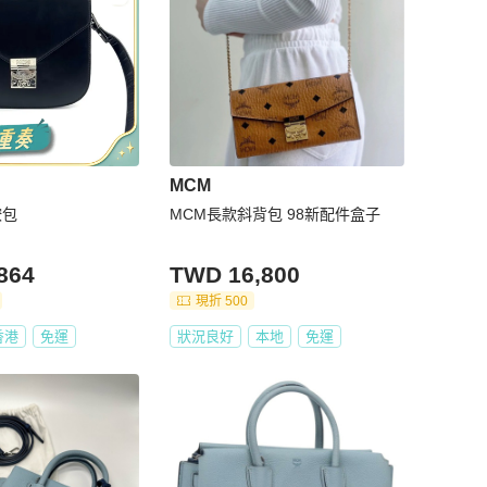
MCM
鞍包
MCM長款斜背包 98新配件盒子
864
TWD 16,800
現折 500
香港
免運
狀況良好
本地
免運