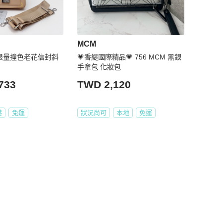
MCM
M限量撞色老花信封斜
💗香緹國際精品💗 756 MCM 黑銀
手拿包 化妝包
733
TWD 2,120
港
免運
狀況尚可
本地
免運