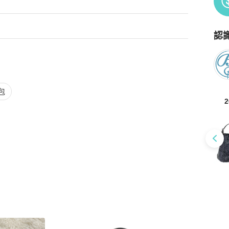
認
Po
包
2
定）與（品質檢查）服務，意即商品抵達台灣時，由PopChill進
存在重大落差，平台將提供拍照服務，買家有權利取消訂
購安心購（正貨鑑證）與（品質檢查）服務，意即商品抵達香港時，
如存在重大落差，平台將提供拍照服務，買家有權利取消訂單，無