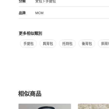
MCM
女包
分類資訊
分類
女包
手提包
等級：BC

女包
/
手提包
推薦
SKU：yk17655

狀態 : 

MCM
MCM
精品
推薦清單
女包
品牌介紹
品牌
MCM
外部：表面：變形、磨損、刮痕、部分污漬

金屬配件：刮痕

內部：摩擦痕跡、污漬、刮痕

口袋：摩擦

更多相似類別
邊角：摩擦

更多
MCM
女包
相似商品推薦
氣味：有存放（儲存）氣味。

手提包
肩背包
托特包
後背包
斜背
其他備註：-

【PopChill 台灣購物保障】

★免國際運費，免高額關稅．90天仿品疑慮全額退款

★下單時於 PopChill 付費台幣499元加購安心購（正品鑑
行開箱錄影比對商品圖文相符以及二次鑑定和確認缺件，如
單，無須支付任何費用。

【PopChill 香港購物保障】

★免國際運費，免關稅．90天內存疑全額退款

相似商品
★ 香港地區：下單時於 PopChill 付費港幣399元加
由PopChill進行開箱錄影比對描述相符以及二次鑑定，
更多相似
MCM
女包
推薦精品
須支付任何費用。
