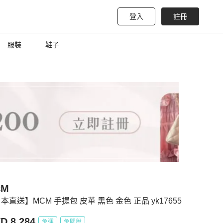
登入
註冊
服裝
鞋子
CM
本直送】MCM 手提包 皮革 黑色 金色 正品 yk17655
D 8,284
免運
免關稅