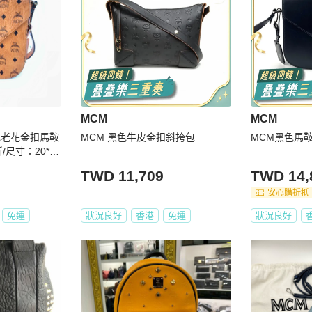
範圍，正常範圍內誤差不作為退換貨依據。

服務。

opChill 會幫您代為詢問日本賣家。

pChill 會為您取消訂單，還請見諒。

MCM
MCM
色老花金扣馬鞍
MCM 黑色牛皮金扣斜挎包
MCM黑色馬
/尺寸：20*20
家手上，而買家因個人因素想要退貨，需自行負擔國際運費和相關產
品轉售人，商品係為您向日本 Brand Street 購買，我方協助進行鑑
TWD 11,709
TWD 14,
同意退貨的權利，Brand Street 是日本老牌中古店，對於品
安心購折抵
程完成下單，即表示願意依照本服務約定條款及相關網頁上所載明的
免運
狀況良好
香港
免運
狀況良好
「訂單金額」全額的台灣統一發票，以電子發票形式寄至買家提供