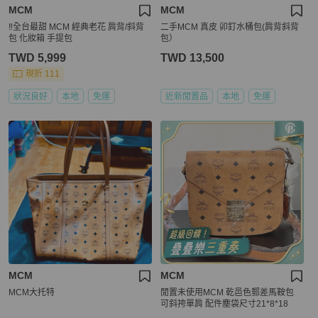
MCM
MCM
‼️全台最甜 MCM 經典老花 肩背/斜背
二手MCM 真皮 卯釘水桶包(肩背斜背
包 化妝箱 手提包
包）
TWD 5,999
TWD 13,500
現折 111
狀況良好
本地
免運
近新閒置品
本地
免運
MCM
MCM
MCM大托特
閒置未使用MCM 乾邑色郵差馬鞍包
可斜挎單肩 配件塵袋尺寸21*8*18