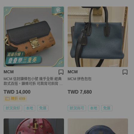
MCM
MCM
MCM 信封鍊條包小號 幾乎全新 經典
MCM 拼色包包
款式百搭，鍊條可拆 可肩背可斜背 尺
寸18*12
TWD 14,000
TWD 7,680
現折 499
狀況良好
本地
免運
狀況尚可
本地
免運