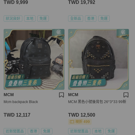
TWD 9,999
TWD 19,792
狀況良好
本地
免運
全新品
香港
免運
MCM
MCM
Mcm backpack Black
MCM 黑色小號後背包 26*3*33 99新
TWD 12,117
TWD 12,500
現折 499
近新閒置品
香港
免運
近新閒置品
本地
免運