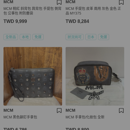
MCM
MCM
MCM 桃紅 斜背包 肩背包 手提包 側背
MCM 手提包 皮革 兩用 灰色 金色 正
包 公事包 附防塵袋
品 MY375
TWD 9,999
TWD 8,284
全新品
本地
免運
狀況尚可
日本
免運
MCM
MCM
MCM 黑色鉚釘手拿包
MCM 手拿包/化妝包 全新
TWD 6,786
TWD 8,800