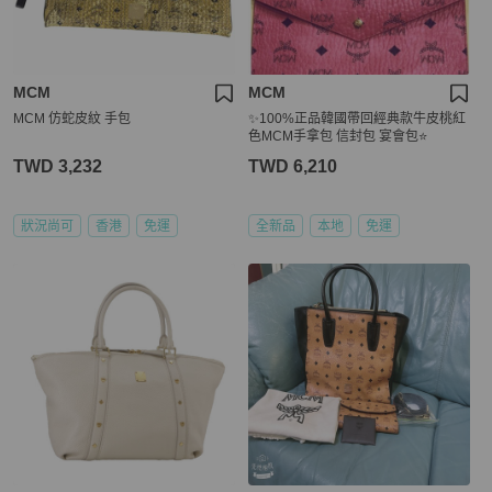
MCM
MCM
MCM 仿蛇皮紋 手包
✨100%正品韓國帶回經典款牛皮桃紅
色MCM手拿包 信封包 宴會包⭐️
TWD 3,232
TWD 6,210
狀況尚可
香港
免運
全新品
本地
免運