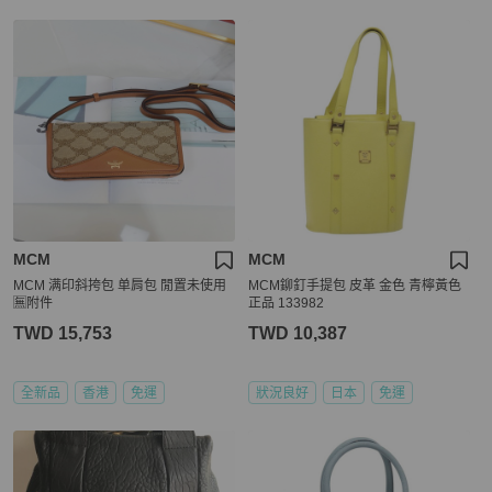
MCM
MCM
MCM 满印斜挎包 单肩包 閒置未使用
MCM鉚釘手提包 皮革 金色 青檸黃色
🈚附件
正品 133982
TWD 15,753
TWD 10,387
全新品
香港
免運
狀況良好
日本
免運