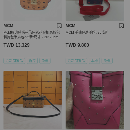
MCM
MCM
McM經典時尚乾邑色老花金扣馬鞍包
MCM 手機包/斜背包 95成新
斜挎包單肩包/95新/尺寸：20*20cm
TWD 13,329
TWD 9,800
近新閒置品
香港
免運
近新閒置品
本地
免運