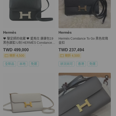
Hermès
Hermès
🖤 鑒定師的收藏 🖤 愛馬仕 康康包19
Hermès Constance To Go 黑色玫瑰
黑色銀釦 U刻 HERMÈS Constance 1
金扣
9【 經典品味，收藏級存在 】
TWD 499,000
TWD 237,494
現折 4,500
現折 4,500
全新品
本地
免運
狀況尚可
香港
免運