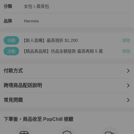
Hermès
女包
分類資訊
分類
女包
肩背包
女包
/
肩背包
推薦
Hermès
Hermès
精品
推薦清單
女包
品牌介紹
品牌
Hermès
活動
【新人首購】最高現折 $1,200
領取
活動
【精品真品險】仿品全額退款 最高再賠 5 萬
領取
付款方式
跨境商品配送說明
常見問題
下單後，商品收至 PopChill 檢驗