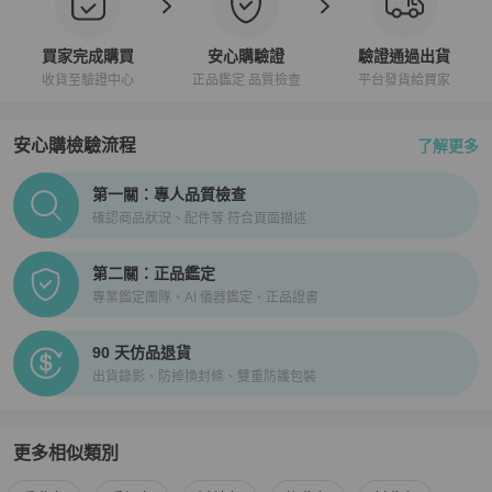
買家完成購買
安心購驗證
驗證通過出貨
收貨至驗證中心
正品鑑定 品質檢查
平台發貨給買家
安心購檢驗流程
了解更多
PopChill拍拍圈正品驗證、安心購檢驗流程介紹
第一關：專人品質檢查
確認商品狀況、配件等 符合頁面描述
第二關：正品鑑定
專業鑑定團隊、AI 儀器鑑定、正品證書
90 天仿品退貨
出貨錄影、防掉換封條、雙重防護包裝
更多相似類別
更多
Hermès
女包
相似商品推薦