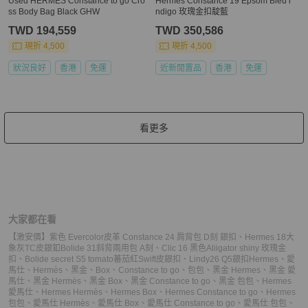
Used HERMÈS Constance to go Cro
Hermès Constance 19 Epsom Bleu i
ss Body Bag Black GHW
ndigo 玫瑰金扣靛藍
TWD 194,559
TWD 350,586
現折 4,500
現折 4,500
狀況良好
香港
免運
近新閒置品
香港
免運
看更多
大家都在看
【激安價】紫色 Evercolor皮革 Constance 24 肩背包 D刻 銀扣
、
Hermes 18大
象灰TC皮銀釦Bolide 31斜背兩用包 A刻
、
Clic 16 黑色Aliigator shiny 玫瑰金
扣
、
Bolide secret S5 tomato蕃茄紅Swift皮銀扣
、
Lindy26 Q5銀扣
Hermes
、
愛
馬仕
、
Hermès
、
黑金
、
Box
、
Constance to go
、
包包
、
黑金 Hermes
、
黑金 愛
馬仕
、
黑金 Hermès
、
黑金 Box
、
黑金 Constance to go
、
黑金 包包
、
Hermes
愛馬仕
、
Hermes Hermès
、
Hermes Box
、
Hermes Constance to go
、
Hermes
包包
、
愛馬仕 Hermès
、
愛馬仕 Box
、
愛馬仕 Constance to go
、
愛馬仕 包包
、