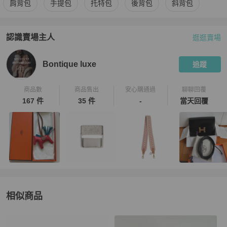
肩背包
手提包
托特包
後背包
斜背包
認識賣場主人
逛逛賣場
PopChill 拍拍圈嚴選賣家
Bontique luxe
介紹
Bontique luxe
追蹤
商品數
商品售出
安心購通過
聊聊回覆
167 件
35 件
-
當天回覆
相似商品
更多相似
Hermès
女包
推薦精品