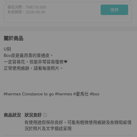
最低消費：
TWD 50,000
領券
有效期限：
2026-09-06
關於商品
關於
U刻

Hermes Constance to go 黑金Box U刻
商品詳情與購買須
Box皮是最昂貴的普通皮。

一定容易花，但是非常容易復修💗

正常使用痕跡，請看每張照片。

#hermes Constance to go #hermes #愛馬仕 #box
Hermès
女包
商品狀態與細節
商品狀況
狀況良好
有使用過但保存良好，可能有輕微使用痕跡及些微瑕疵情
況於照片及文字描述呈現
狀況良好