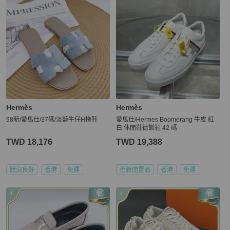
Hermès
Hermès
98新/愛馬仕/37碼/淡藍牛仔H拖鞋
愛馬仕/Hermes Boomerang 牛皮 紅
白 休閒鞋德訓鞋 42 碼
TWD 18,176
TWD 19,388
狀況良好
香港
免運
近新閒置品
香港
免運