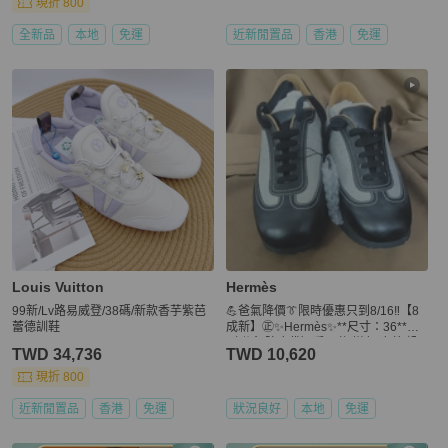
現折 800
全新品
本地
免運
近新閒置品
香港
免運
Louis Vuitton
Hermès
99新/Lv路易威登/38碼/新款香芋紫芭
💪爸氣降價👔限時優惠只到8/16‼️【8
蕾德訓鞋
成新】㊣✨Hermès✨**尺寸：36**
（附盒/防塵袋）愛馬仕 拼色 皮革 帆
TWD 34,736
TWD 10,620
布 休閒鞋 布鞋 /二手鞋/保證正品🌳二
手樹屋🌳
現折 800
近新閒置品
香港
免運
狀況良好
本地
免運