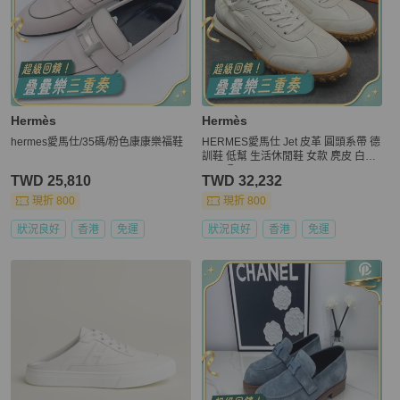
Hermès
Hermès
hermes愛馬仕/35碼/粉色康康樂福鞋
HERMES愛馬仕 Jet 皮革 圓頭系帶 德
訓鞋 低幫 生活休閒鞋 女款 麂皮 白色
38.5碼
TWD 25,810
TWD 32,232
現折 800
現折 800
狀況良好
香港
免運
狀況良好
香港
免運