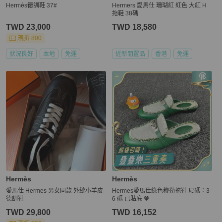
Hermès徳訓鞋 37#
Hermers 愛馬仕 珊瑚紅 紅色 大紅 H
拖鞋 38碼
TWD 23,000
TWD 18,580
現折 800
狀況良好
本地
免運
近新閒置品
香港
免運
Hermès
Hermès
愛馬仕 Hermes 男女同款 外縫小羊皮
Hermes愛馬仕綠色穆勒拖鞋 尺碼：3
德訓鞋
6 碼 已貼底 🧡
TWD 29,800
TWD 16,152