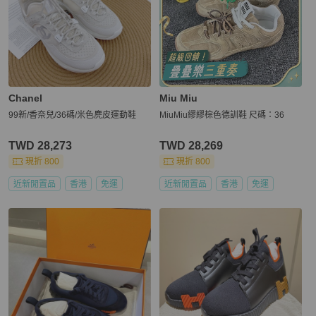
Chanel
Miu Miu
99新/香奈兒/36碼/米色麂皮運動鞋
MiuMiu繆繆棕色德訓鞋 尺碼：36
TWD 28,273
TWD 28,269
現折 800
現折 800
近新閒置品
香港
免運
近新閒置品
香港
免運