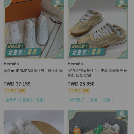
Hermès
Hermès
全新❤️HERMES愛馬仕男士鞋子41碼
HERMES愛馬仕 Jet 皮革 圓頭系帶 德
訓鞋 低幫 37碼
TWD 37,159
TWD 25,850
現折 800
現折 800
全新品
香港
免運
狀況良好
香港
免運