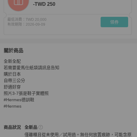
-TWD 250
最低消費：
TWD 20,000
領券
有效期限：
2026-09-09
關於商品
關於
全新全配

(已售出）愛馬仕德訓鞋米色35碼
商品詳情與購買須知
若需要愛馬仕紙袋請訊息告知

購於日本

自帶三公分

舒適好穿

照片3-7張是鞋子實體照

#Hermes德訓鞋

#Hermes
Hermès
女鞋
商品狀態與細節
商品狀況
全新品
僅離櫃且從未使用／試用過。無任何放置痕跡，可能含原