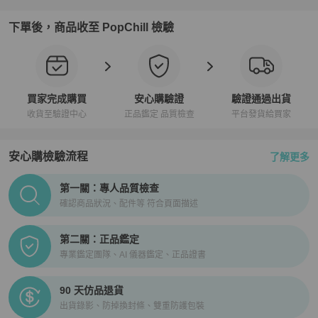
下單後，商品收至 PopChill 檢驗
買家完成購買
安心購驗證
驗證通過出貨
收貨至驗證中心
正品鑑定 品質檢查
平台發貨給買家
安心購檢驗流程
了解更多
PopChill拍拍圈正品驗證、安心購檢驗流程介紹
第一關：專人品質檢查
確認商品狀況、配件等 符合頁面描述
第二關：正品鑑定
專業鑑定團隊、AI 儀器鑑定、正品證書
90 天仿品退貨
出貨錄影、防掉換封條、雙重防護包裝