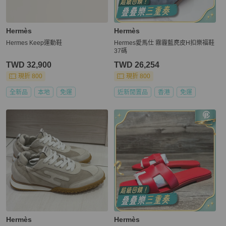
Hermès
Hermès
Hermes Keep運動鞋
Hermes愛馬仕 霧霾藍麂皮H扣樂福鞋
37碼
TWD 32,900
TWD 26,254
現折 800
現折 800
全新品
本地
免運
近新閒置品
香港
免運
Hermès
Hermès