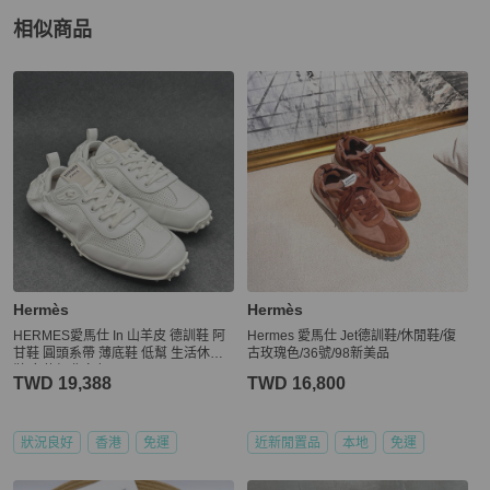
相似商品
更多相似
Hermès
女鞋
推薦精品
Hermès
Hermès
HERMES愛馬仕 In 山羊皮 德訓鞋 阿
Hermes 愛馬仕 Jet德訓鞋/休閒鞋/復
甘鞋 圓頭系帶 薄底鞋 低幫 生活休閒
古玫瑰色/36號/98新美品
鞋 女款經典白色
TWD 19,388
TWD 16,800
狀況良好
香港
免運
近新閒置品
本地
免運