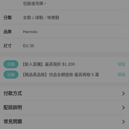
包裝或吊牌。
全新品
Hermès
女鞋
分類資訊
分類
女鞋
球鞋／休閒鞋
女鞋
/
球鞋／休閒鞋
推薦
Hermès
Hermès
精品
推薦清單
女鞋
品牌介紹
品牌
Hermès
尺寸
EU
35
活動
【新人首購】最高現折 $1,200
領取
活動
【精品真品險】仿品全額退款 最高再賠 5 萬
領取
付款方式
配送說明
常見問題