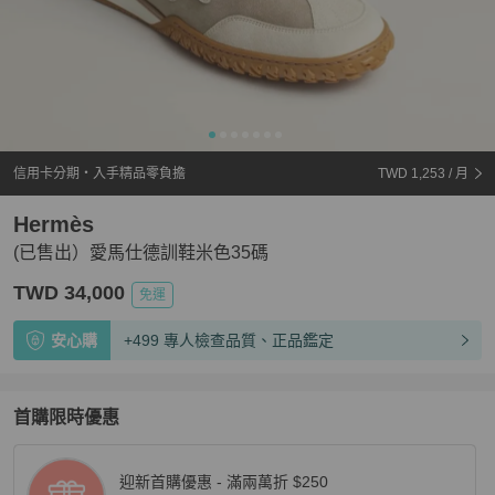
信用卡分期・入手精品零負擔
TWD 1,253
/ 月
Hermès
(已售出）愛馬仕德訓鞋米色35碼
TWD 34,000
免運
安心購
+499 專人檢查品質、正品鑑定
首購限時優惠
迎新首購優惠 - 滿兩萬折 $250