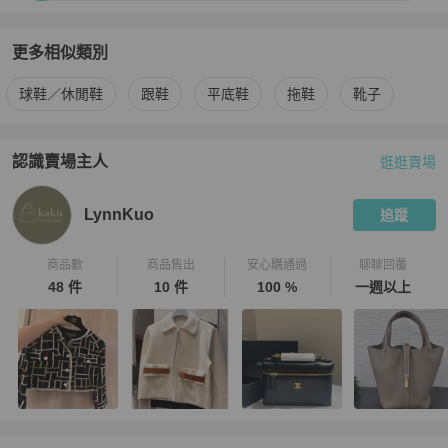
更多相似類別
更多
Hermès
女鞋
相似商品推薦
球鞋／休閒鞋
跟鞋
平底鞋
拖鞋
靴子
認識賣場主人
逛逛賣場
PopChill 拍拍圈嚴選賣家
LynnKuo
介紹
LynnKuo
追蹤
商品數
商品售出
安心購通過
聊聊回覆
48 件
10 件
100 %
一週以上