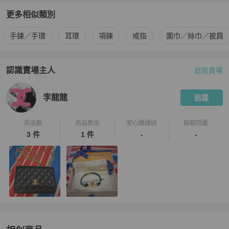
更多相似類別
更多
Louis Vuitton
女士配件
相似商品推薦
手鍊／手環
耳環
項鍊
戒指
圍巾／絲巾／披肩
認識賣場主人
逛逛賣場
PopChill 拍拍圈嚴選賣家
李龍龍
介紹
李龍龍
追蹤
商品數
商品售出
安心購通過
聊聊回覆
3 件
1 件
-
-