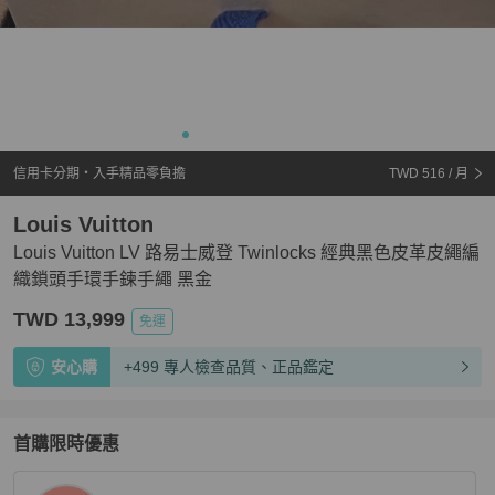
信用卡分期・入手精品零負擔
TWD 516
/ 月
Louis Vuitton
Louis Vuitton LV 路易士威登 Twinlocks 經典黑色皮革皮繩編
織鎖頭手環手鍊手繩 黑金
TWD 13,999
免運
安心購
+499 專人檢查品質、正品鑑定
首購限時優惠