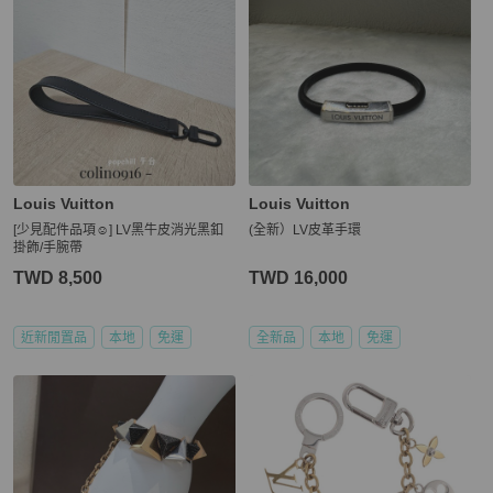
Louis Vuitton
Louis Vuitton
[少見配件品項☺️] LV黑牛皮消光黑釦
(全新）LV皮革手環
掛飾/手腕帶
TWD 8,500
TWD 16,000
近新閒置品
本地
免運
全新品
本地
免運