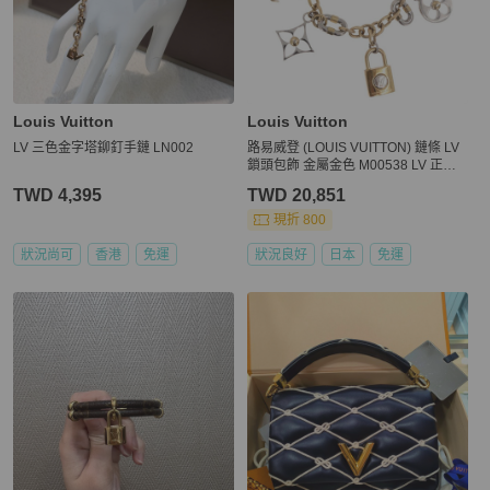
Louis Vuitton
Louis Vuitton
LV 三色金字塔鉚釘手鏈 LN002
路易威登 (LOUIS VUITTON) 鏈條 LV
鎖頭包飾 金屬金色 M00538 LV 正品 1
90446M
TWD 4,395
TWD 20,851
現折 800
狀況尚可
香港
免運
狀況良好
日本
免運