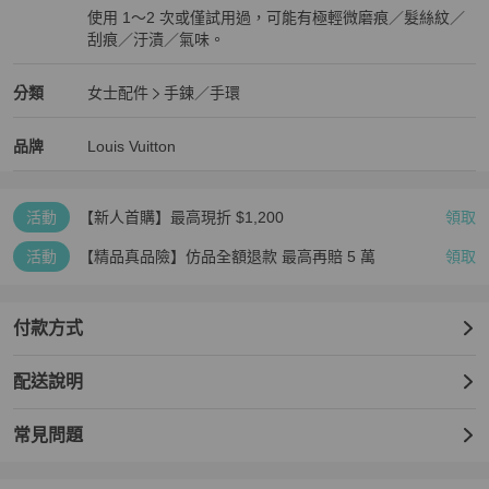
使用 1～2 次或僅試用過，可能有極輕微磨痕／髮絲紋／
刮痕／汙漬／氣味。
近新閒置品
Louis Vuitton
女士配件
分類資訊
分類
女士配件
手鍊／手環
女士配件
/
手鍊／手環
推薦
Louis Vuitton
Louis Vuitton
精品
推薦清單
女士配件
品牌介紹
品牌
Louis Vuitton
活動
【新人首購】最高現折 $1,200
領取
活動
【精品真品險】仿品全額退款 最高再賠 5 萬
領取
付款方式
配送說明
常見問題