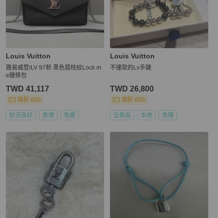
Louis Vuitton
Louis Vuitton
路易威登/LV 97新 黑色荔枝紋Lock m
不撞款的Lv手鏈
e鏈條包
TWD 41,117
TWD 26,800
現折 800
現折 800
狀況良好
香港
免運
全新品
本地
免運