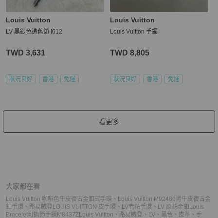
Louis Vuitton
Louis Vuitton
LV 黑銀色造舊鎖 I612
Louis Vuitton 手鐲
TWD 3,631
TWD 8,805
狀況良好
香港
免運
狀況良好
香港
免運
看更多
大家都在看
Louis Vuitton 咖啡色牛皮復古金釦式手環
、
Louis Vuitton M92480黑牛皮復古金
釦手環
、
路易威登LOUIS VUITTON 皮手環
、
LV老花手環
、
LV 原花金釦Louis
Bracelet可調節手鍊M8437Z
Louis Vuitton
、
路易威登
、
LV
、
黑色
、
皮革
、
手