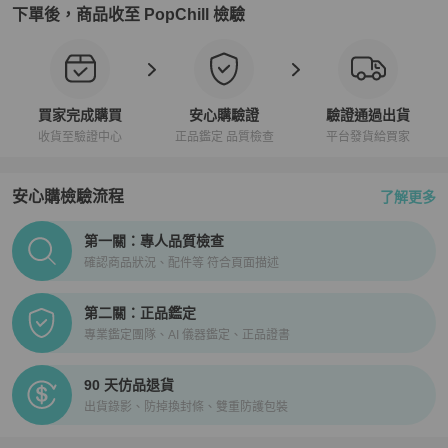
下單後，商品收至 PopChill 檢驗
買家完成購買
安心購驗證
驗證通過出貨
收貨至驗證中心
正品鑑定 品質檢查
平台發貨給買家
安心購檢驗流程
了解更多
PopChill拍拍圈正品驗證、安心購檢驗流程介紹
第一關：專人品質檢查
確認商品狀況、配件等 符合頁面描述
第二關：正品鑑定
專業鑑定團隊、AI 儀器鑑定、正品證書
90 天仿品退貨
出貨錄影、防掉換封條、雙重防護包裝