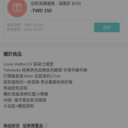
迎新首購優惠 - 滿萬折 $150
-TWD 150
最低消費：
TWD 10,000
領券
有效期限：
2026-09-05
關於商品
關於
Louis Vuitton LV 路易士威登 

Louis Vuitton LV 路易士威登 Twinlocks 經典黑
Twinlocks 經典黑色皮繩金色鎖頭 手環手鍊手繩 

打開總長度18cm 扣起來約17cm

超有個性的一款首飾 男女戴都有夠好看

黑金配色百搭

購於高雄漢神巨蛋LV專櫃

99新  幾乎跟全新沒兩樣

大全配+購買證明
Louis Vuitton
女士配件
商品狀態與細節
商品狀況
近新閒置品