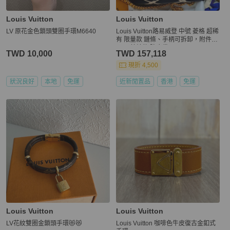
Louis Vuitton
Louis Vuitton
LV 原花金色鎖頭雙圈手環M6640
Louis Vuitton路易威登 中號 菱格 超稀
有 限量款 鏈條、手柄可拆卸，附件鏡
子！ 芯片款 防塵袋
TWD 10,000
TWD 157,118
現折 4,500
狀況良好
本地
免運
近新閒置品
香港
免運
Louis Vuitton
Louis Vuitton
LV花紋雙圈金鎖頭手環😻😻
Louis Vuitton 咖啡色牛皮復古金釦式