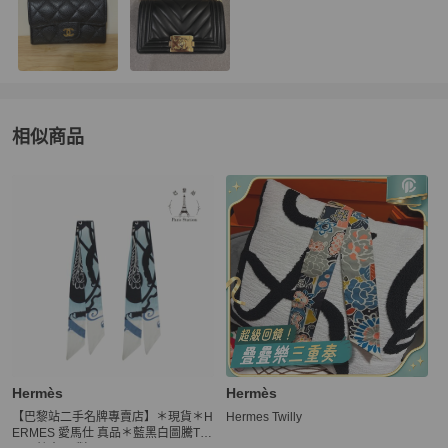
相似商品
更多相似
Hermès
女士配件
推薦精品
Hermès
Hermès
【巴黎站二手名牌專賣店】＊現貨＊H
Hermes Twilly
ERMES 愛馬仕 真品＊藍黑白圖騰TW