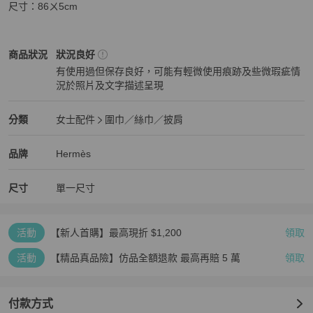
尺寸：86ㄨ5cm
Hermès
女士配件
商品狀態與細節
商品狀況
狀況良好
有使用過但保存良好，可能有輕微使用痕跡及些微瑕疵情
況於照片及文字描述呈現
狀況良好
Hermès
女士配件
分類資訊
分類
女士配件
圍巾／絲巾／披肩
女士配件
/
圍巾／絲巾／披肩
推薦
Hermès
Hermès
精品
推薦清單
女士配件
品牌介紹
品牌
Hermès
尺寸
單一尺寸
活動
【新人首購】最高現折 $1,200
領取
活動
【精品真品險】仿品全額退款 最高再賠 5 萬
領取
付款方式