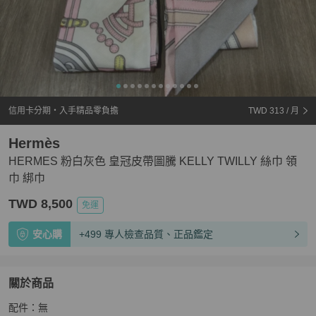
信用卡分期・入手精品零負擔
TWD 313
/ 月
Hermès
HERMES 粉白灰色 皇冠皮帶圖騰 KELLY TWILLY 絲巾 領
巾 綁巾
TWD 8,500
免運
安心購
+499 專人檢查品質、正品鑑定
關於商品
關於
配件：無

HERMES 粉白灰色 皇冠皮帶圖騰 KELLY TWILLY 絲巾 