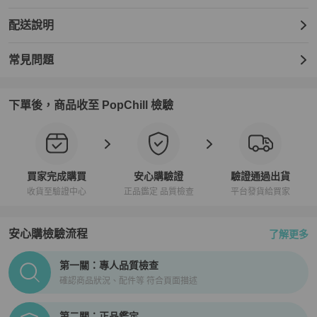
配送說明
常見問題
下單後，商品收至 PopChill 檢驗
買家完成購買
安心購驗證
驗證通過出貨
收貨至驗證中心
正品鑑定 品質檢查
平台發貨給買家
安心購檢驗流程
了解更多
PopChill拍拍圈正品驗證、安心購檢驗流程介紹
第一關：專人品質檢查
確認商品狀況、配件等 符合頁面描述
第二關：正品鑑定