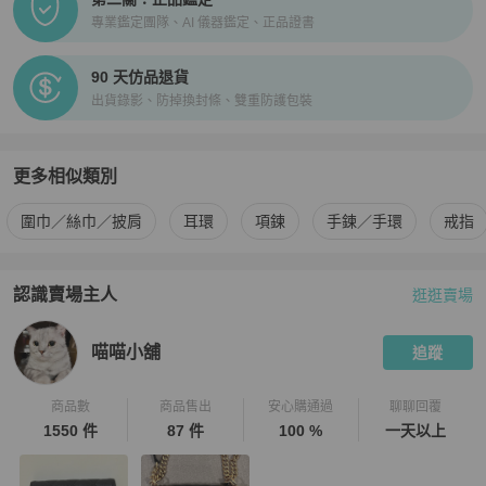
專業鑑定團隊、AI 儀器鑑定、正品證書
90 天仿品退貨
出貨錄影、防掉換封條、雙重防護包裝
更多相似類別
更多
Hermès
女士配件
相似商品推薦
圍巾／絲巾／披肩
耳環
項鍊
手鍊／手環
戒指
認識賣場主人
逛逛賣場
PopChill 拍拍圈嚴選賣家
喵喵小舖
介紹
喵喵小舖
追蹤
商品數
商品售出
安心購通過
聊聊回覆
1550 件
87 件
100 %
一天以上