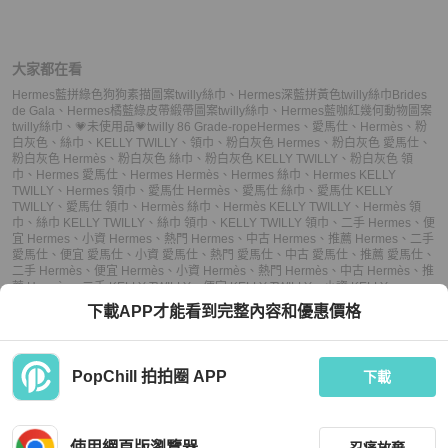
大家都在看
Hermes藍拼綠色狗狗素描圖案twilly絲巾
、
Hermes深藍拼黃色twilly絲巾Brides
de Gala
、
Hermes橘藍綠皮帶緞帶圖案twilly絲巾
、
Hermes藍咖紅幾何動物圖案
twilly絲巾
、
💗未使用品💗twilly 86 Grade-rope
Hermes
、
愛馬仕
、
Hermès
、
粉
白灰色
、
絲巾
、
KELLY TWILLY
、
領巾
、
粉白灰色 Hermes
、
粉白灰色 愛馬仕
、
粉白灰色 Hermès
、
粉白灰色 絲巾
、
粉白灰色 KELLY TWILLY
、
粉白灰色 領
巾
、
Hermes 愛馬仕
、
Hermes Hermès
、
Hermes 絲巾
、
Hermes KELLY
TWILLY
、
Hermes 領巾
、
愛馬仕 Hermès
、
愛馬仕 絲巾
、
愛馬仕 KELLY
TWILLY
、
愛馬仕 領巾
、
Hermès 絲巾
、
Hermès KELLY TWILLY
、
Hermès 領
巾
、
絲巾 KELLY TWILLY
、
絲巾 領巾
、
KELLY TWILLY 領巾
、
二手 Hermes
、
便
宜 Hermes
、
小資 Hermes
、
熱門 Hermes
、
中古 Hermes
、
推薦 Hermes
、
二手
愛馬仕
、
便宜 愛馬仕
、
小資 愛馬仕
、
熱門 愛馬仕
、
中古 愛馬仕
、
推薦 愛馬仕
、
二手 Hermès
、
便宜 Hermès
、
小資 Hermès
、
熱門 Hermès
、
中古 Hermès
、
推
薦 Hermès
、
二手 KELLY TWILLY
、
便宜 KELLY TWILLY
、
小資 KELLY
TWILLY
、
熱門 KELLY TWILLY
、
中古 KELLY TWILLY
、
推薦 KELLY TWILLY
、
下載APP才能看到完整內容和優惠價格
二手 領巾
、
便宜 領巾
、
小資 領巾
、
熱門 領巾
、
中古 領巾
、
推薦 領巾
PopChill 拍拍圈 APP
下載
上架
使用網頁版瀏覽器