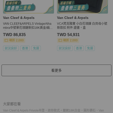
Van Cleef & Arpels
Van Cleef & Arpels
VAN CLEEF&ARPELS VintageAlha
VCA梵克雅寶 小白花項鍊 白貝母小號
mbra中號單花項鏈新扣18K黃金/縞瑪
新款扣 附件 證書，盒
瑙
TWD 86,835
TWD 54,931
現折 2,000
現折 2,000
狀況良好
香港
免運
狀況良好
香港
免運
看更多
大家都在看
Van Cleef & Arpels Frivole吊墜，迷你款式，鍍銠18K白金，圓形鑽石
、
Van