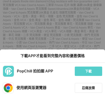
cleef & arpels frivole mini diamond k18yg necklace with box guarantee card
、
梵克雅寶 VCA Van Cleef & Arpels 三葉草 Frivole 花卉 珠寶 滿鑽18k黃金 鎖骨鍊
項鍊
、
Van Cleef & Arpels 梵克雅寶 Sweet Alhambra18K黃金貝母項鍊
、
VCA
Van Cleef & Arpels 梵克雅寶18K黃金 孔雀石 項鍊
梵克雅寶
、
Van Cleef &
Arpels
、
VCA
、
金色
、
黃金
、
單花
、
項鏈
、
金色 梵克雅寶
、
金色 Van Cleef &
Arpels
、
金色 VCA
、
金色 黃金
、
金色 單花
、
金色 項鏈
、
梵克雅寶 Van Cleef &
Arpels
、
梵克雅寶 VCA
、
梵克雅寶 黃金
、
梵克雅寶 單花
、
梵克雅寶 項鏈
、
Van
Cleef & Arpels VCA
、
Van Cleef & Arpels 黃金
、
Van Cleef & Arpels 單花
、
Van
Cleef & Arpels 項鏈
、
VCA 黃金
、
VCA 單花
、
VCA 項鏈
、
黃金 單花
、
黃金 項
鏈
、
單花 項鏈
、
二手 梵克雅寶
、
便宜 梵克雅寶
、
小資 梵克雅寶
、
熱門 梵克雅
寶
、
中古 梵克雅寶
、
推薦 梵克雅寶
、
二手 Van Cleef & Arpels
、
便宜 Van Cleef
& Arpels
、
小資 Van Cleef & Arpels
、
熱門 Van Cleef & Arpels
、
中古 Van Cleef
& Arpels
、
推薦 Van Cleef & Arpels
、
二手 VCA
、
便宜 VCA
、
小資 VCA
、
熱門
VCA
、
中古 VCA
、
推薦 VCA
、
二手 單花
、
便宜 單花
、
小資 單花
、
熱門 單花
、
中古 單花
、
推薦 單花
、
二手 項鏈
、
便宜 項鏈
、
小資 項鏈
、
熱門 項鏈
、
中古 項
下載APP才能看到完整內容和優惠價格
鏈
、
推薦 項鏈
PopChill 拍拍圈 APP
下載
上架
使用網頁版瀏覽器
忍痛放棄
議價
不可購買
收藏
(
9
)
聊聊