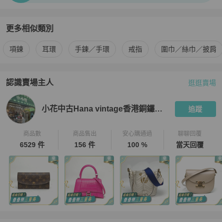
更多相似類別
更多
Van Cleef & Arpels
女士配件
相似商品推薦
項鍊
耳環
手鍊／手環
戒指
圍巾／絲巾／披肩
認識賣場主人
逛逛賣場
PopChill 拍拍圈嚴選賣家
小花中古Hana vintage香港銅鑼灣店
小花中古Hana vintage香港銅鑼灣店
追蹤
商品數
商品售出
安心購通過
聊聊回覆
6529 件
156 件
100 %
當天回覆