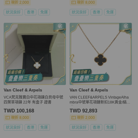
現折 2,000
現折 8,000
狀況良好
香港
免運
狀況良好
香港
免運
Van Cleef & Arpels
Van Cleef & Arpels
VCA梵克雅寶白中花項鍊白貝母中號
VAN CLEEF&ARPELS VintageAlha
四葉草項鍊 22年 有盒子 證書
mbra中號單花項鏈新扣18K黃金/縞瑪
瑙
TWD 100,168
TWD 92,893
現折 8,000
現折 2,000
狀況良好
香港
免運
狀況良好
香港
免運