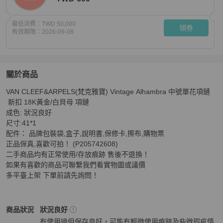
最低消費：
TWD 50,000
領券
有效期限：
2026-09-08
關於商品
關於
VAN CLEEF&ARPELS(梵克雅寶) Vintage Alhambra 中號單花項鏈
VAN CLEEF&ARPELS(梵克雅寶) Vintage Alhambr
 新扣 18K黃金/白貝母 項鏈

成色: 狀況良好 

尺寸:41*1 

配件： 品牌包裝袋,盒子,說明書,保修卡,擦布,購物票 

正品保真,喜歡可拍！ (P205742608)

二手商品均有正常使用/存放痕跡 售後不退換！

如果有喜歡的商品可聯繫我們看實物圖或議價 

多平臺上架 下單前請先詢問！
Van Cleef & Arpels
女士配件
商品狀態與細節
商品狀況
狀況良好
有使用過但保存良好，可能有輕微使用痕跡及些微瑕疵情