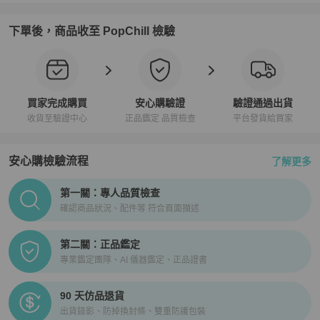
下單後，商品收至 PopChill 檢驗
買家完成購買
安心購驗證
驗證通過出貨
收貨至驗證中心
正品鑑定 品質檢查
平台發貨給買家
安心購檢驗流程
了解更多
PopChill拍拍圈正品驗證、安心購檢驗流程介紹
第一關：專人品質檢查
確認商品狀況、配件等 符合頁面描述
第二關：正品鑑定
專業鑑定團隊、AI 儀器鑑定、正品證書
90 天仿品退貨
出貨錄影、防掉換封條、雙重防護包裝