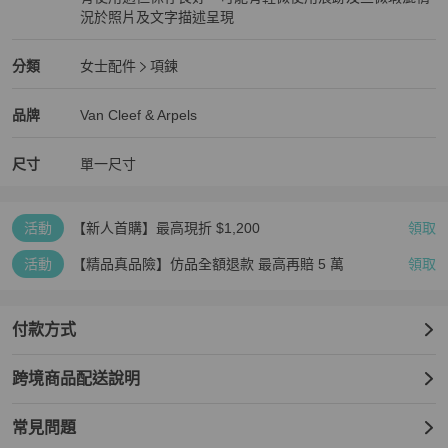
況於照片及文字描述呈現
狀況良好
Van Cleef & Arpels
女士配件
分類資訊
分類
女士配件
項鍊
女士配件
/
項鍊
推薦
Van Cleef & Arpels
Van Cleef & Arpels
精品
推薦清單
女士配件
品牌介紹
品牌
Van Cleef & Arpels
尺寸
單一尺寸
活動
【新人首購】最高現折 $1,200
領取
活動
【精品真品險】仿品全額退款 最高再賠 5 萬
領取
付款方式
跨境商品配送說明
常見問題