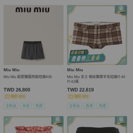
Miu Miu
Miu Miu
Miu Miu 鬆緊腰圍西裝短褲#36
Miu Miu 女士 格紋徽標羊毛短褲IT-40
IT-42碼
TWD 26,800
TWD 22,619
現折 800
現折 800
全新品
本地
免運
全新品
香港
免運